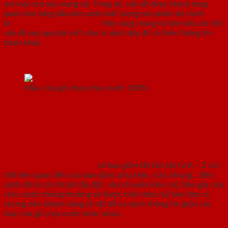
mà loại cửa này mang lại. Trong đó, vấn đề được khách hàng
quan tâm hàng đầu bên cạnh chất lượng sản phẩm đó chính
là
báo giá cửa gỗ chịu nước
. Hãy cùng chúng tôi tìm hiểu chi tiết
vấn đề này qua bài viết chia sẻ dưới đây để có thêm thông tin
tham khảo.
Mẫu cửa gỗ nhựa chịu nước 100%
Báo giá cửa gỗ chịu nước mới nhất
2021
Báo giá cửa gỗ chịu nước
sẽ bao gồm tất tần tật từ A – Z chi
tiết liên quan đến cửa bao gồm: phụ kiện, cửa, khung… Bên
cạnh đó là cả chi phí lắp đặt, vận chuyển (nếu có). Báo giá cửa
chịu nước thông thường sẽ được tính theo m2 làm đơn vị
chung nên khách hàng sẽ rất dễ so sánh thông tin giữa các
loại cửa gỗ chịu nước khác nhau.