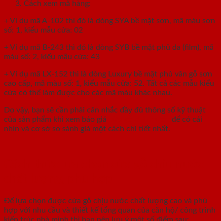
Cách xem mã hàng:
+ Ví dụ mã A-102 thì đó là dòng SYA bề mặt sơn, mã màu sơn
số: 1, kiểu mẫu cửa: 02
+ Ví dụ mã B-243 thì đó là dòng SYB bề mặt phủ da (film), mã
màu số: 2, kiểu mẫu cửa: 43
+ Ví dụ mã LX-152 thì là dòng Luxury bề mặt phủ vân gỗ sơn
cao cấp, mã màu số: 1, kiểu mẫu cửa: 52. Tất cả các mẫu kiểu
cửa có thể làm được cho các mã màu khác nhau.
Do vậy, bạn sẽ cần phải cân nhắc đầy đủ thông số kỹ thuật
của sản phẩm khi xem báo giá
cửa gỗ chịu nước
để có cái
nhìn và cơ sở so sánh giá một cách chi tiết nhất.
Cách thức lựa chọn cửa gỗ chịu nước
chất lượng, phù hợp
Để lựa chọn được cửa gỗ chịu nước chất lượng cao và phù
hợp với nhu cầu và thiết kế tổng quan của căn hộ/ công trình
kiến trúc nhà mình thì bạn nên lưu ý một số điểm sau: