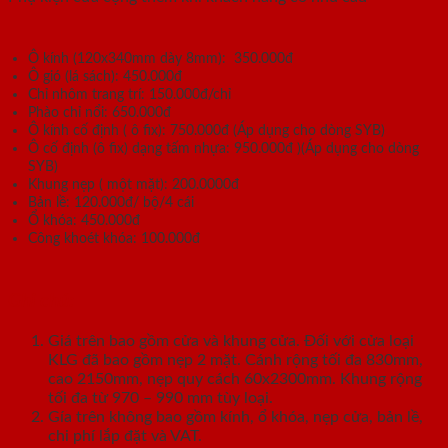
Ô kính (120x340mm dày 8mm): 350.000đ
Ô gió (lá sách): 450.000đ
Chỉ nhôm trang trí: 150.000đ/chỉ
Phào chỉ nổi: 650.000đ
Ô kính cố định ( ô fix): 750.000đ (Áp dụng cho dòng SYB)
Ô cố định (ô fix) dạng tấm nhựa: 950.000đ )(Áp dụng cho dòng
SYB)
Khung nẹp ( một mặt): 200.0000đ
Bản lề: 120.000đ/ bộ/4 cái
Ổ khóa: 450.000đ
Công khoét khóa: 100.000đ
Ghi chú:
Giá trên bao gồm cửa và khung cửa. Đối với cửa loại
KLG đã bao gồm nẹp 2 mặt. Cánh rộng tối đa 830mm,
cao 2150mm, nẹp quy cách 60x2300mm. Khung rộng
tối đa từ 970 – 990 mm tùy loại.
Gía trên không bao gồm kính, ổ khóa, nẹp cửa, bản lề,
chi phí lắp đặt và VAT.