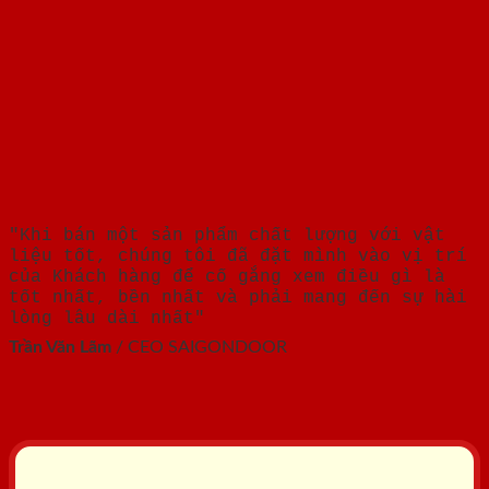
"Khi bán một sản phẩm chất lượng với vật
liệu tốt, chúng tôi đã đặt mình vào vị trí
của Khách hàng để cố gắng xem điều gì là
tốt nhất, bền nhất và phải mang đến sự hài
lòng lâu dài nhất"
Trần Văn Lãm
/
CEO SAIGONDOOR