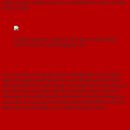
ngược lại, bạn sẽ phải chọn cửa có thiết kế hoa văn tỉ mỉ đến
từng chi tiết…
Về phần màu sắc cũng vậy, màu sắc cửa phải đồng
bộ với màu sắc của không gian nhà.
Lựa chọn đơn vị cung cấp, thi công lắp đặt uy tín
Lựa chọn đơn vị cung cấp và thi công lắp đặt uy tín sẽ giúp
người mua giải quyết hầu hết các vấn đề gặp phải khi mua
sắm sản phẩm như chất lượng, chính sách hỗ trợ bán hàng và
bảo hành sau mua. Bên cạnh đó còn nhiều chính sách và
chương trình ưu đãi hấp dẫn khác dành cho khách hàng. Do
vậy, trước khi mua bạn nên tham khảo thật kỹ để lựa chọn ra
được đơn vị mua hàng uy tín, chất lượng cho mình.
Nên mua cửa gỗ chịu nước ở đâu đảm
bảo, giá tốt tại Hồ Chí Minh