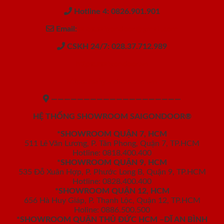
Hotline 4: 0826.901.901
Email:
sales.saigondoor@gmail.com
CSKH 24/7: 028.37.712.989
https://saigondoor.vn
https://saigondoor.com.vn
————————————————————
HỆ THỐNG SHOWROOM SAIGONDOOR®
*SHOWROOM QUẬN 7, HCM
511 Lê Văn Lương, P. Tân Phong, Quận 7, TP.HCM
Hotline: 0818.400.400
*SHOWROOM QUẬN 9, HCM
535 Đỗ Xuân Hợp, P. Phước Long B, Quận 9, TP.HCM
Hotline: 0828.400.400
*SHOWROOM QUẬN 12, HCM
656 Hà Huy Giáp, P. Thạnh Lộc, Quận 12, TP.HCM
Holine: 0886.500.500
*SHOWROOM QUẬN THỦ ĐỨC HCM –DĨ AN BÌNH