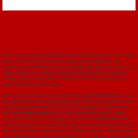
Nhà máy - Xưởng sản xuất
Nhà máy sản xuất Cửa SaiGonDoor được đặt tại Thạnh Xuân,
Quận 12, TP.Hồ Chí Minh. Với diện tích 20.000 m2, dây
truyền sản xuất đồng bộ các sản phẩm cửa gỗ ,cửa nhựa, cửa
thép chống cháy. Với sản lượng và thị phần nằm trong top
những công ty đứng đầu về ngành sản xuất cung ứng cửa
ngoài thị trường miền Nam.
Bên cạnh dây truyền công nghệ hiện đại,
SaiGonDoor
còn có
đội ngũ kỹ thuật viên lành nghề nhiều năm trong lĩnh vực sản
xuất đồ gỗ nội thất gỗ tự nhiên. Với dòng gỗ tự nhiên dòng
sản phẩm
SaiGonDoor
đã có mặt đáp ứng trong rất nhiều
công trình lớn nhỏ. Hệ thống sản phẩm của
SaiGonDoor
đa
dạng phong phú với nhiều chất liệu cửa dễ dàng đáp ứng mọi
yêu cầu từ khách hàng và các chủ đầu tư dự án. Với dòng gỗ
công nghiệp chịu nước đang chiếm vị trí chủ đạo, tiên phong