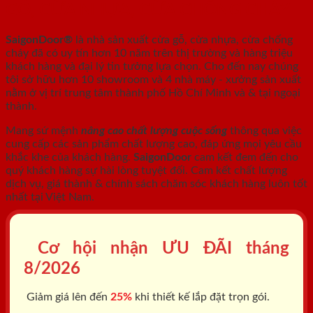
GỖ, CỬA NHỰA, CỬA CHỐNG CHÁY
SaigonDoor®
là nhà sản xuất cửa gỗ, cửa nhựa, cửa chống
cháy
đã có uy tín hơn 10 năm trên thị trường và hàng triệu
khách hàng và đại lý tin tưởng lựa chọn. Cho đến nay chúng
tôi sở hữu hơn 10 showroom và 4 nhà máy - xưởng sản xuất
nằm ở vị trí trung tâm thành phố Hồ Chí Minh và & tại ngoại
thành.
Mang sứ mệnh
nâng cao chất lượng cuộc sống
thông qua việc
cung cấp các sản phẩm chất lượng cao, đáp ứng mọi yêu cầu
khắc khe của khách hàng.
SaigonDoor
cam kết đem đến cho
quý khách hàng sự hài lòng tuyệt đối. Cam kết chất lượng
dịch vụ, giá thành & chính sách chăm sóc khách hàng luôn tốt
nhất tại Việt Nam.
Cơ hội nhận ƯU ĐÃI tháng
8/2026
Giảm giá lên đến
25%
khi thiết kế lắp đặt trọn gói.