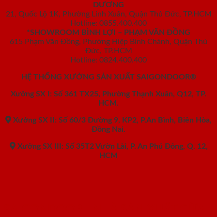
DƯƠNG
21, Quốc Lộ 1K, Phường Linh Xuân, Quận Thủ Đức, TP.HCM
Hotline: 0855.400.400
*SHOWROOM BÌNH LỢI – PHẠM VĂN ĐỒNG
615 Phạm Văn Đồng, Phường Hiệp Bình Chánh, Quận Thủ
Đức, TP.HCM
Hotline: 0824.400.400
HỆ THỐNG XƯỞNG SẢN XUẤT SAIGONDOOR®
Xưởng SX I: Số 361 TX25, Phường Thạnh Xuân, Q12, TP.
HCM.
Xưởng SX II: Số 60/3 Đường 9, KP2, P.An Bình, Biên Hòa,
Đồng Nai.
Xưởng SX III: Số 35T2 Vườn Lài, P. An Phú Đông, Q. 12,
HCM
SAIGONDOOR - NHÀ SẢN XUẤT CỬA