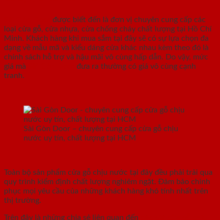
Sài Gòn Door
được biết đến là đơn vị chuyên cung cấp các
loại cửa gỗ, cửa nhựa, cửa chống cháy chất lượng tại Hồ Chí
Minh. Khách hàng khi mua sắm tại đây sẽ có sự lựa chọn đa
dạng về mẫu mã và kiểu dáng cửa khác nhau kèm theo đó là
chính sách hỗ trợ và hậu mãi vô cùng hấp dẫn. Do vậy, mức
giá mà
Sài Gòn Door
đưa ra thường có giá vô cùng cạnh
tranh.
Sài Gòn Door – chuyên cung cấp cửa gỗ chịu
nước uy tín, chất lượng tại HCM
Toàn bộ sản phẩm cửa gỗ chịu nước tại đây đều phải trải qua
quy trình kiểm định chất lượng nghiêm ngặt. Đảm bảo chinh
phục mọi yêu cầu của những khách hàng khó tính nhất trên
thị trường.
Trên đây là những chia sẻ liên quan đến
báo giá cửa gỗ chịu