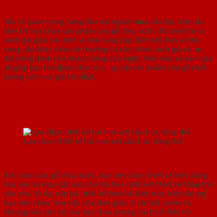
So sánh giá kỹ lưỡng
Yếu tố quan trọng hàng đầu mà người mua cần đặc biệt lưu
tâm khi lựa chọn sản phẩm cửa gỗ chịu nước đó chính là so
sánh giá giữa các đơn vị nhà cung cấp. Bởi mỗi đơn vị nhà
cung cấp khác nhau sẽ thường có các chính sách giá và ưu
đãi riêng dành cho khách hàng của mình. Nên việc so sánh giá
sẽ giúp bạn tìm được đơn vị cung cấp sản phẩm cửa gỗ chất
lượng với mức giá tốt nhất.
Chọn thiết kế, màu sắc hài hoà với thiết kế tổng thể
Lựa chọn thiết kế hài hoà với cấu trúc tổng thể
Khi chọn cửa gỗ chịu nước, bạn nên chọn thiết kế kiểu dáng
hoa văn và màu sắc sao cho hài hòa nhất với thiết kế tổng thể
căn nhà. Ví dụ, căn hộ thiết kế theo lối kiến trúc hiện đại thì
bạn nên chọn hoa văn cửa đơn giản, ít chi tiết rườm rà.
Nhưng nếu căn hộ của bạn theo phong cách cổ điển thì