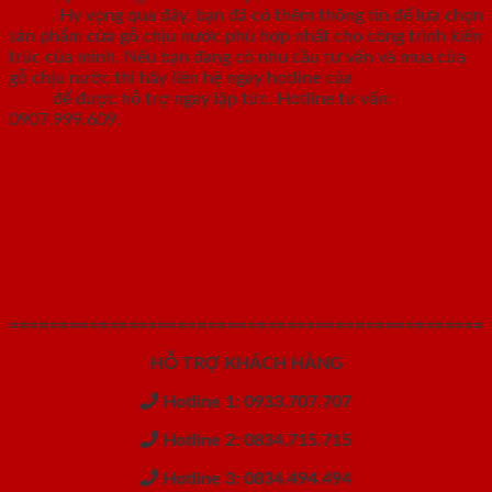
nước
. Hy vọng qua đây, bạn đã có thêm thông tin để lựa chọn
sản phẩm cửa gỗ chịu nước phù hợp nhất cho công trình kiến
trúc của mình. Nếu bạn đang có nhu cầu tư vấn và mua cửa
gỗ chịu nước thì hãy liên hệ ngay hotline của
Sài Gòn
Door
để được hỗ trợ ngay lập tức. Hotline tư vấn:
0907.999.609.
LIÊN HỆ VỚI HỆ THỐNG SHOWROOM
SÀI GÒN DOOR
================================================
HỖ TRỢ KHÁCH HÀNG
Hotline 1: 0933.707.707
Hotline 2: 0834.715.715
Hotline 3: 0834.494.494