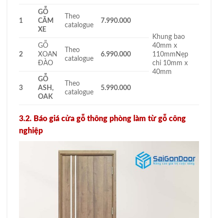
GỖ
Theo
1
CĂM
7.990.000
catalogue
XE
Khung bao
GỖ
40mm x
Theo
2
XOAN
6.990.000
110mmNẹp
catalogue
ĐÀO
chỉ 10mm x
40mm
GỖ
Theo
3
ASH,
5.990.000
catalogue
OAK
3.2. Báo giá cửa gỗ thông phòng làm từ gỗ công
nghiệp