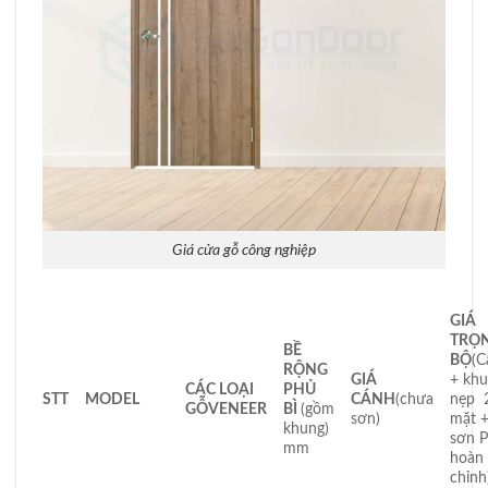
Giá cửa gỗ công nghiệp
GIÁ
TRỌ
BỀ
BỘ
(C
RỘNG
GIÁ
+ khu
CÁC LOẠI
PHỦ
STT
MODEL
CÁNH
(chưa
nẹp 
GỖ
VENEER
BÌ
(gồm
sơn)
mặt 
khung)
sơn 
mm
hoàn
chỉnh