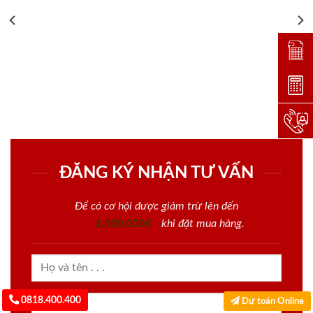
Đặt lị
Dự toá
Hotlin
ĐĂNG KÝ NHẬN TƯ VẤN
Để có cơ hội được giảm trừ lên đến
1.000.000đ
khi đặt mua hàng.
0818.400.400
Dự toán Online