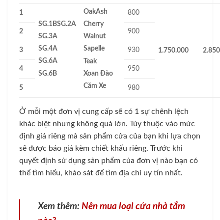
Oak
Ash
1
800
SG.1B
SG.2A
Cherry
2
900
SG.3A
Walnut
SG.4A
Sapelle
3
930
1.750.000
2.850
SG.6A
Teak
4
950
SG.6B
Xoan Đào
Căm Xe
5
980
Ở mỗi một đơn vị cung cấp sẽ có 1 sự chênh lệch
khác biệt nhưng không quá lớn. Tùy thuộc vào mức
định giá riêng mà sản phẩm cửa của bạn khi lựa chọn
sẽ được báo giá kèm chiết khấu riêng. Trước khi
quyết định sử dụng sản phẩm của đơn vị nào bạn có
thể tìm hiểu, khảo sát để tìm địa chỉ uy tín nhất.
Xem thêm:
Nên mua loại cửa nhà tắm