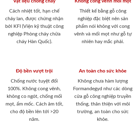
Vật liệu chống cháy
Không cong vênh mối mọt
Cách nhiệt tốt, hạn chế
Thiết kế bằng gỗ công
cháy lan, được chứng nhận
nghiệp đặc biệt nên sản
bởi KFI (Viện kỹ thuật công
phẩm nói không với cong
nghiệp Phòng cháy chữa
vênh và mối mọt như gỗ tự
cháy Hàn Quốc).
nhiên hay mắc phải.
Độ bền vượt trội
An toàn cho sức khỏe
Chống nước tuyệt đối
Không chưa hàm lượng
100%. Không cong vênh,
Formandegyd như các dòng
không co ngót, chống mối
cửa gỗ công nghiệp truyền
mọt, ẩm mốc. Cách âm tốt,
thống, thân thiện với môi
cho độ bền lên tới >20
trường, an toàn cho sức
năm.
khỏe.