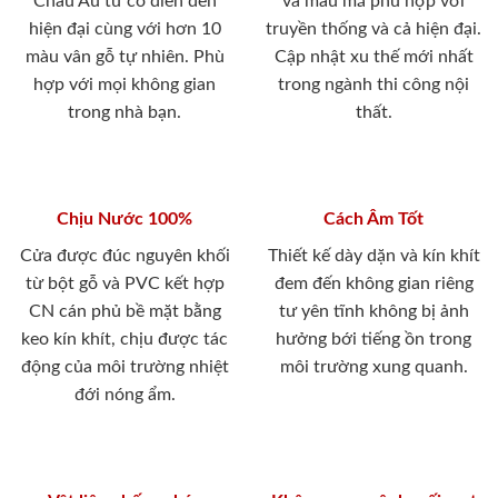
Châu Âu từ cổ điển đến
và mẫu mã phù hợp với
hiện đại cùng với hơn 10
truyền thống và cả hiện đại.
màu vân gỗ tự nhiên. Phù
Cập nhật xu thế mới nhất
hợp với mọi không gian
trong ngành thi công nội
trong nhà bạn.
thất.
Chịu Nước 100%
Cách Âm Tốt
Cửa được đúc nguyên khối
Thiết kế dày dặn và kín khít
từ bột gỗ và PVC kết hợp
đem đến không gian riêng
CN cán phủ bề mặt bằng
tư yên tĩnh không bị ảnh
keo kín khít, chịu được tác
hưởng bới tiếng ồn trong
động của môi trường nhiệt
môi trường xung quanh.
đới nóng ẩm.