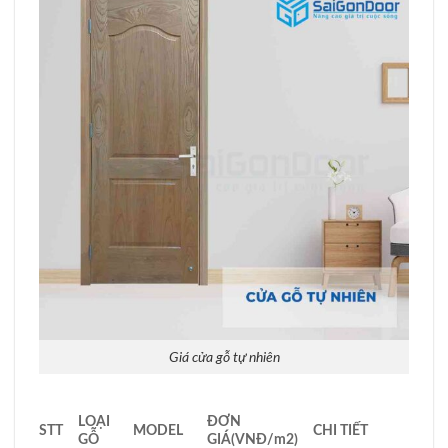
Giá cửa gỗ tự nhiên
LOẠI
ĐƠN
STT
MODEL
CHI TIẾT
GỖ
GIÁ
(VNĐ/m
2
)