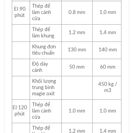
Thép để
EI 90
làm cánh
0.8 mm
1.0 mm
phút
cửa
Thép để
1.2 mm
1.4 mm
làm khung
Khung đơn
130 mm
140 mm
tiêu chuẩn
Độ dày
50 mm
60 mm
cánh
Khối lượng
450 kg /
trung bình
m3
magie oxit
Thép để
EI 120
làm cánh
1.0 mm
1.0 mm
phút
cửa
Thép để
1.2 mm
1.4 mm