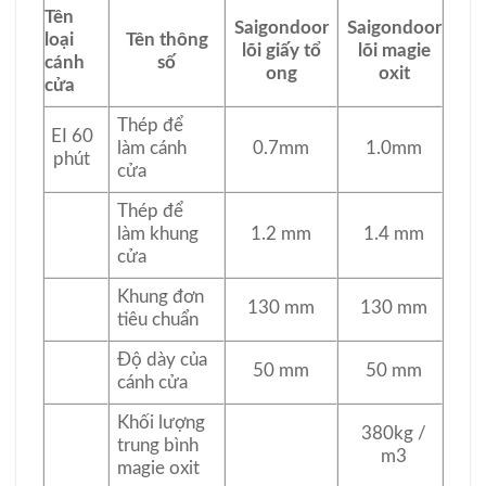
Tên
Saigondoor
Saigondoor
loại
Tên thông
lõi giấy tổ
lõi magie
cánh
số
ong
oxit
cửa
Thép để
EI 60
làm cánh
0.7mm
1.0mm
phút
cửa
Thép để
làm khung
1.2 mm
1.4 mm
cửa
Khung đơn
130 mm
130 mm
tiêu chuẩn
Độ dày của
50 mm
50 mm
cánh cửa
Khối lượng
380kg /
trung bình
m3
magie oxit