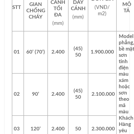
CÁNH
DÀY
GIAN
MÔ
STT
(VNĐ/
TỐI
CÁNH
CHỐNG
TẢ
m
2
)
ĐA
CHÁY
(mm)
(mm)
Model
phẳng
(45)
bề mặ
01
60’ (70’)
2.400
1.900.000
50
sơn
tỉnh
điện
màu
xám
hoặc
(45)
sơn
02
90’
2.400
2.100.000
50
theo
mã
màu
Khách
Hàng
03
120’
2.400
50
2.300.000
yêu