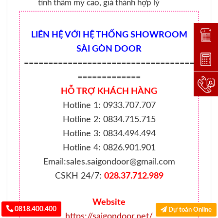
tính thẩm mỹ cao, giá thành hợp lý
LIÊN HỆ VỚI HỆ THỐNG SHOWROOM
Đặt lị
SÀI GÒN DOOR
Dự toá
===================================
=============
Hotlin
HỖ TRỢ KHÁCH HÀNG
Hotline 1: 0933.707.707
Hotline 2: 0834.715.715
Hotline 3: 0834.494.494
Hotline 4: 0826.901.901
Email:sales.saigondoor@gmail.com
CSKH 24/7:
028.37.712.989
Website
0818.400.400
Dự toán Online
https://saigondoor.net/