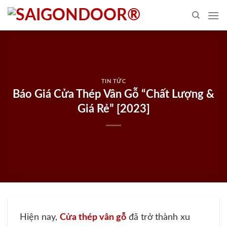
Skip
to
content
TIN TỨC
Báo Giá Cửa Thép Vân Gỗ “Chất Lượng &
Giá Rẻ” [2023]
Hiện nay,
Cửa thép vân gỗ
đã trở thành xu