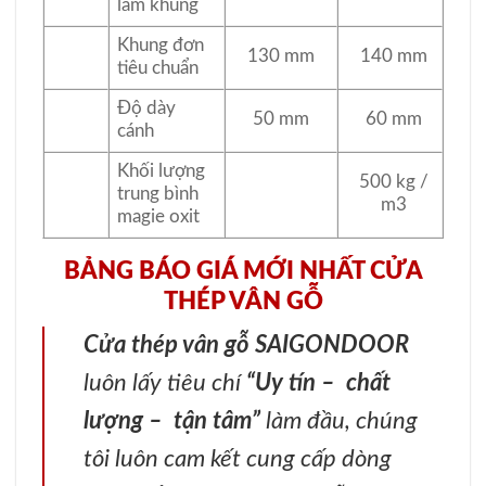
làm khung
Khung đơn
130 mm
140 mm
tiêu chuẩn
Độ dày
50 mm
60 mm
cánh
Khối lượng
500 kg /
trung bình
m3
magie oxit
BẢNG BÁO GIÁ MỚI NHẤT CỬA
THÉP VÂN GỖ
Cửa thép vân gỗ SAIGONDOOR
luôn lấy tiêu chí
“Uy tín – chất
lượng – tận tâm”
làm đầu, chúng
tôi luôn cam kết cung cấp dòng