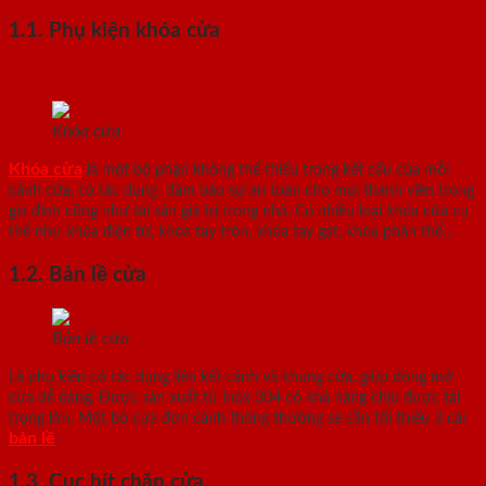
1.1. Phụ kiện khóa cửa
Khóa cửa
Khóa cửa
là một bộ phận không thể thiếu trong kết cấu của mỗi
cánh cửa, có tác dụng đảm bảo sự an toàn cho mọi thành viên trong
gia đình cũng như tài sản giá trị trong nhà. Có nhiều loại khóa cửa cụ
thể như khóa điện tử, khóa tay tròn, khóa tay gạt, khóa phân thể…
1.2. Bản lề cửa
Bản lề cửa
Là phụ kiện có tác dụng liên kết cánh và khung cửa, giúp đóng mở
cửa dễ dàng. Được sản xuất từ inox 304 có khả năng chịu được tải
trọng lớn. Một bộ cửa đơn cánh thông thường sẽ cần tối thiểu 3 cái
bản lề
.
1.3. Cục hít chặn cửa