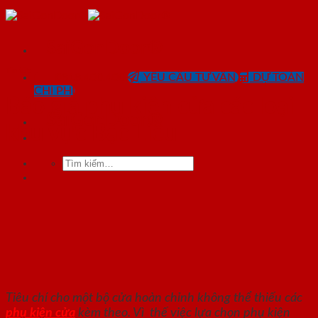
Skip
to
content
SaiGonDoor®
Tin tức
0818.400.400
YÊU CẦU TƯ VẤN
DỰ TOÁN
CHI PHÍ
Báo giá phụ kiện cửa các loại
SaiGonDoor®
khu vực Bạc Liêu
Tìm
kiếm:
Tiêu chí cho một bộ cửa hoàn chỉnh không thể thiếu các
phụ kiện cửa
kèm theo. Vì thế việc lựa chọn phụ kiện