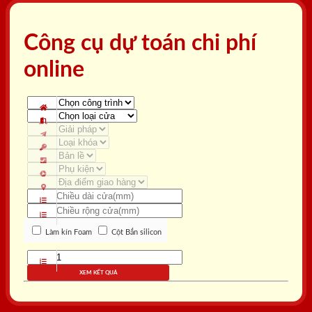
Công cụ dự toán chi phí
online
Làm kín Foam
Cột Bắn silicon
XEM KẾT QUẢ