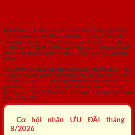
SAIGONDOOR - NHÀ SẢN XUẤT CỬA
GỖ, CỬA NHỰA, CỬA CHỐNG CHÁY
SaigonDoor®
là nhà sản xuất cửa gỗ, cửa nhựa, cửa chống
cháy
đã có uy tín hơn 10 năm trên thị trường và hàng triệu
khách hàng và đại lý tin tưởng lựa chọn. Cho đến nay chúng
tôi sở hữu hơn 10 showroom và 4 nhà máy - xưởng sản xuất
nằm ở vị trí trung tâm thành phố Hồ Chí Minh và & tại ngoại
thành.
Mang sứ mệnh
nâng cao chất lượng cuộc sống
thông qua việc
cung cấp các sản phẩm chất lượng cao, đáp ứng mọi yêu cầu
khắc khe của khách hàng.
SaigonDoor
cam kết đem đến cho
quý khách hàng sự hài lòng tuyệt đối. Cam kết chất lượng
dịch vụ, giá thành & chính sách chăm sóc khách hàng luôn tốt
nhất tại Việt Nam.
Cơ hội nhận ƯU ĐÃI tháng
8/2026