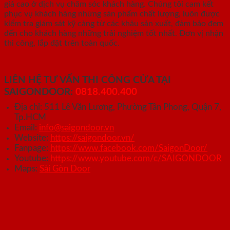
giá cao ở dịch vụ chăm sóc khách hàng. Chúng tôi
cam kết
phục vụ khách hàng những sản phẩm chất lượng, luôn được
kiểm tra giám sát kỹ càng từ các khâu sản xuất, đảm bảo đem
đến cho khách hàng những trải nghiệm tốt nhất. Đơn vị nhận
thi công, lắp đặt trên toàn quốc.
LIÊN HỆ TƯ VẤN THI CÔNG CỬA TẠI
SAIGONDOOR:
0818.400.400
Địa chỉ: 511 Lê Văn Lương, Phường Tân Phong, Quận 7,
Tp.HCM
Email:
info@saigondoor.vn
Website:
https://saigondoor.vn/
Fanpage:
https://www.facebook.com/SaigonDoor/
Youtube:
https://www.youtube.com/c/SAIGONDOOR
Maps:
Sài Gòn Door