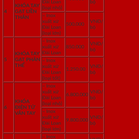
Đài Loan
bộ
KHÓA TAY
(loại nhỏ)
4
GẠT LIỀN
– Inox
THÂN
xuất xứ
VNĐ/
500.000
Đài Loan
bộ
(loại lớn)
– Inox
VNĐ/
xuất xứ
850.000
bộ
Đài Loan
KHÓA TAY
5
GẠT PHÂN
– Inox
THỂ
xuất xứ
VNĐ/
1.250.00
Đài Loan
bộ
(loại tốt)
– Inox
xuất xứ
VNĐ/
6.800.000
Đài Loan
bộ
KHÓA
(loại nhỏ)
6
ĐIỆN TỬ
– Inox
VÂN TAY
xuất xứ
VNĐ/
9.800.000
Đài Loan
bộ
(loại lớn)
– Inox