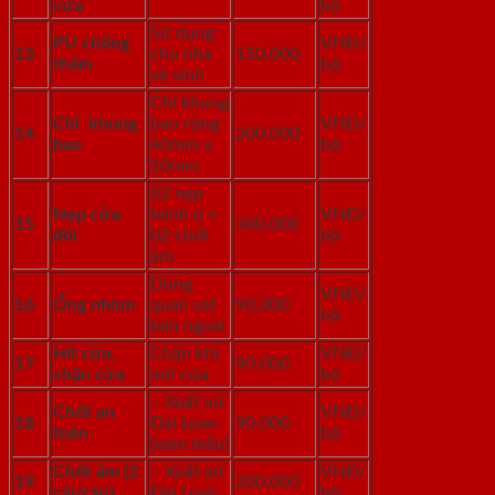
cửa
bộ
Sử dụng
PU chống
VNĐ/
13
cho nhà
150.000
thấm
bộ
vệ sinh
Chỉ khung
Chỉ khung
bao rộng
VNĐ/
14
200.000
bao
40mm x
bộ
10mm
02 nẹp
Nẹp cửa
bánh ú +
VNĐ/
15
300.000
đôi
02 chốt
bộ
âm
Dùng
VNĐ/
16
Ống nhòm
quan sát
90.000
bộ
bên ngoài
Hít cửa,
Chặn khi
VNĐ/
17
90.000
chặn cửa
mở cửa
bộ
– Xuất xứ
Chốt an
VNĐ/
18
Đài Loan
90.000
toàn
bộ
(xem mẫu)
Chốt âm (2
– Xuất xứ
VNĐ/
19
200.000
cái/cặp)
Đài Loan
bộ