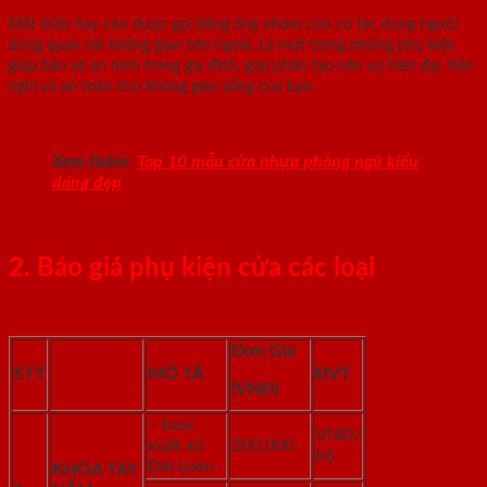
Mắt thần hay còn được gọi bằng ống nhòm cửa có tác dụng người
dùng quan sát không gian bên ngoài. Là một trong những phụ kiện
giúp bảo vệ an ninh trong gia đình, góp phần tạo nên sự hiện đại, tiện
nghi và an toàn cho không gian sống của bạn.
Xem thêm:
Top 10 mẫu cửa nhựa phòng ngủ kiểu
dáng đẹp
2. Báo giá phụ kiện cửa các loại
Đơn Giá
STT
MÔ TẢ
ĐVT
(VNĐ)
– Inox
VNĐ/
xuất xứ
200.000
bộ
Đài Loan
KHÓA TAY