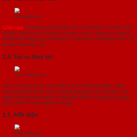
Hít chặn cửa
Chặn cửa
là vật dụng dùng để giữ cánh cửa đóng mở cố định, hoặc
để điều chỉnh độ mở của cánh cửa theo ý muốn, giúp cửa chống bị
va đập vào tường, hạn chế hỏng hóc, trầy xước và tiết kiệm được chi
phí sửa chữa thay mới.
1.4. Tay co thủy lực
Tay co thủy lực
Hay có tên gọi khác là tay đẩy hơi có khả năng điều chỉnh
hoạt động đóng mở cửa tự động,
giúp giảm tác động từ bên
ngoài như gió mạnh gây va đập dẫn đến hư hỏng cửa,
mang
lại sự tiện ích cho người sử dụng.
1.5. Mắt thần
Mắt thần cửa