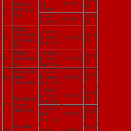
VNĐ/
dày
30.000
BẢN LỀ
bộ
2.5mm
7
(Đài Loan,
TQ)
– Inox
VNĐ/
40.000
dày 3mm
bộ
Thanh
– Xuất xứ
thoát hiểm
VNĐ/
8
Đài Loan
1.350.000
đơn (Panic
bộ
(xem mẫu)
Bar)
Thanh
– Xuất xứ
VNĐ/
9
thoát hiểm
Đài Loan
2.550.000
bộ
đôi
(xem mẫu)
Khóa theo
– Xuất xứ
VNĐ/
10
thanh
Đài Loan
650.000
bộ
thoát hiểm
(xem mẫu)
– Xuất xứ
VNĐ/
Đài Loan
490.000
bộ
Tay đẩy hơi
(xem mẫu)
11
(tay co
– Xuất xứ
thủy lực)
VNĐ/
Nhật
990.000
bộ
(xem mẫu)
Tay nắm
VNĐ/
12
– Inox
150.000