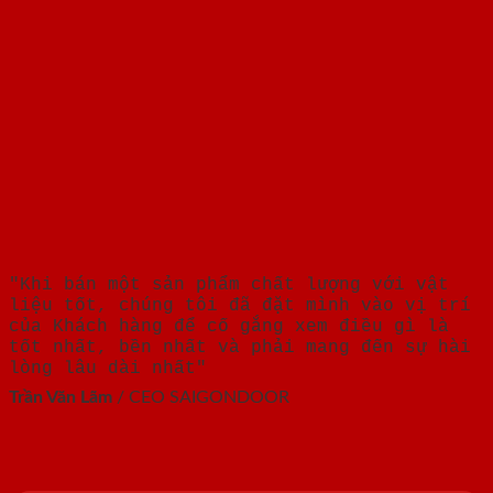
"Khi bán một sản phẩm chất lượng với vật
liệu tốt, chúng tôi đã đặt mình vào vị trí
của Khách hàng để cố gắng xem điều gì là
tốt nhất, bền nhất và phải mang đến sự hài
lòng lâu dài nhất"
Trần Văn Lãm
/
CEO SAIGONDOOR