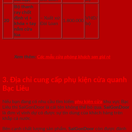
Bộ thanh
ray chốt
định vị +
– Xuất xứ
VNĐ/
20
1.800.000
khóa + tay
Đài Loan
bộ
nắm cửa
lùa
Xem thêm:
Các mẫu cửa phòng khách sạn giá rẻ
3. Địa chỉ cung cấp phụ kiện cửa quanh
Bạc Liêu
Nếu bạn đang có nhu cầu tìm kiếm
phụ kiện cửa
khu vực Bạc
Liêu thì SaiGonDoor là cái tên không thể bỏ qua.
SaiGonDoor
là đơn vị vinh dự có được sự tin dùng của khách hàng trên
khắp cả nước.
Bên cạnh chất lượng sản phẩm,
SaiGonDoor
còn được đánh