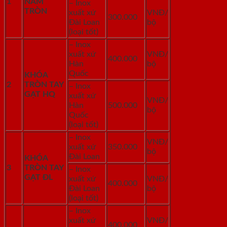
1
NẮM
– Inox
TRÒN
xuất xứ
VNĐ/
300.000
Đài Loan
bộ
(loại tốt)
– Inox
xuất xứ
VNĐ/
400.000
Hàn
bộ
Quốc
KHÓA
2
TRÒN TAY
– Inox
GẠT HQ
xuất xứ
VNĐ/
Hàn
500.000
bộ
Quốc
(loại tốt)
– Inox
VNĐ/
xuất xứ
350.000
bộ
Đài Loan
KHÓA
3
TRÒN TAY
– Inox
GẠT ĐL
xuất xứ
VNĐ/
400.000
Đài Loan
bộ
(loại tốt)
– Inox
xuất xứ
VNĐ/
400.000