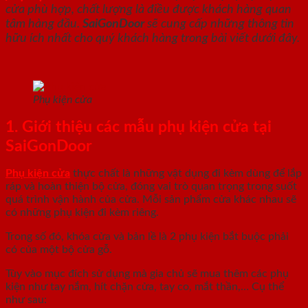
cửa phù hợp, chất lượng là điều được khách hàng quan
tâm hàng đầu.
SaiGonDoor
sẽ cung cấp những thông tin
hữu ích nhất cho quý khách hàng trong bài viết dưới đây.
Phụ kiện cửa
1. Giới thiệu các mẫu phụ kiện cửa tại
SaiGonDoor
Phụ kiện cửa
thực chất là những vật dụng đi kèm dùng để lắp
ráp và hoàn thiện bộ cửa, đóng vai trò quan trọng trong suốt
quá trình vận hành của cửa. Mỗi sản phẩm cửa khác nhau sẽ
có những phụ kiện đi kèm riêng.
Trong số đó, khóa cửa và bản lề là 2 phụ kiện bắt buộc phải
có của một bộ cửa gỗ.
Tùy vào mục đích sử dụng mà gia chủ sẽ mua thêm các phụ
kiện như tay nắm, hít chặn cửa, tay co, mắt thần,… Cụ thể
như sau: