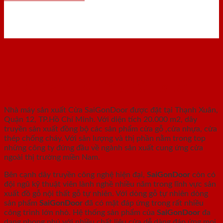
Nhà máy - Xưởng sản xuất
Nhà máy sản xuất Cửa SaiGonDoor được đặt tại Thạnh Xuân,
Quận 12, TP.Hồ Chí Minh. Với diện tích 20.000 m2, dây
truyền sản xuất đồng bộ các sản phẩm cửa gỗ ,cửa nhựa, cửa
thép chống cháy. Với sản lượng và thị phần nằm trong top
những công ty đứng đầu về ngành sản xuất cung ứng cửa
ngoài thị trường miền Nam.
Bên cạnh dây truyền công nghệ hiện đại,
SaiGonDoor
còn có
đội ngũ kỹ thuật viên lành nghề nhiều năm trong lĩnh vực sản
xuất đồ gỗ nội thất gỗ tự nhiên. Với dòng gỗ tự nhiên dòng
sản phẩm
SaiGonDoor
đã có mặt đáp ứng trong rất nhiều
công trình lớn nhỏ. Hệ thống sản phẩm của
SaiGonDoor
đa
dạng phong phú với nhiều chất liệu cửa dễ dàng đáp ứng mọi