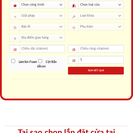
Làm kín Foam
Cột Bắn
silicon
XEM KẾT QUẢ
Tại sao chọn lắp đặt cửa tại