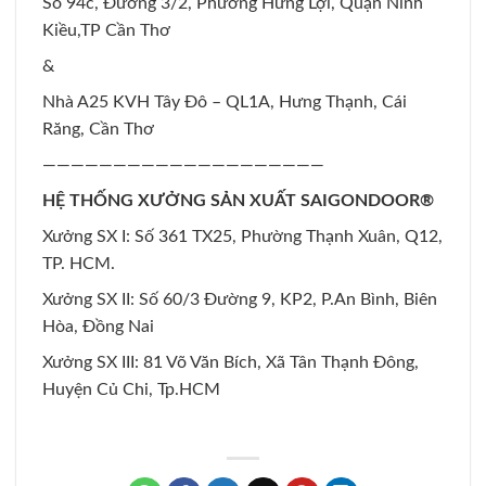
Số 94c, Đường 3/2, Phường Hưng Lợi, Quận Ninh
Kiều,TP Cần Thơ
&
Nhà A25 KVH Tây Đô – QL1A, Hưng Thạnh, Cái
Răng, Cần Thơ
————————————————————
HỆ THỐNG XƯỞNG SẢN XUẤT SAIGONDOOR®
Xưởng SX I: Số 361 TX25, Phường Thạnh Xuân, Q12,
TP. HCM.
Xưởng SX II: Số 60/3 Đường 9, KP2, P.An Bình, Biên
Hòa, Đồng Nai
Xưởng SX III: 81 Võ Văn Bích, Xã Tân Thạnh Đông,
Huyện Củ Chi, Tp.HCM