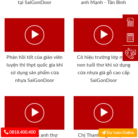
tại SaiGonDoor
anh Mạnh - Tân Bình
Đặt lị
Dự toá
Hotlin
Phản hồi tốt của giáo viên
Cô hiệu trưởng lớp mầm
luyện thi thpt quốc gia khi
non tuổi thơ khi sử dụng
sử dụng sản phẩm cửa
cửa nhựa giả gỗ cao cấp
nhựa SaiGonDoor
SaiGonDoor
0818.400.400
Dự toán Online
Phản hồi của anh thợ
Chị Thanh Ngân Cty SG