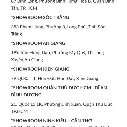
87 Bình Long, Phường Bình Hưng Hòa B, Quận Bình
Tân, TP.HCM
*SHOWROOM SÓC TRĂNG
353 Phạm Hùng, Phường 8, Long Phú, Tỉnh Sóc
Trăng
*SHOWROOM AN GIANG
199 Trần Hưng Đạo, Phường Mỹ Quý, TP. Long
Xuyên,An Giang
*SHOWROOM KIÊN GIANG
79 QL80, TT. Hòn Đất, Hòn Đất, Kiên Giang
*SHOWROOM QUẬN THỦ ĐỨC HCM –DĨ AN
BÌNH DƯƠNG
21, Quốc Lộ 1K, Phường Linh Xuân, Quận Thủ Đức,
TP.HCM
*SHOWROOM NINH KIỀU – CẦN THƠ