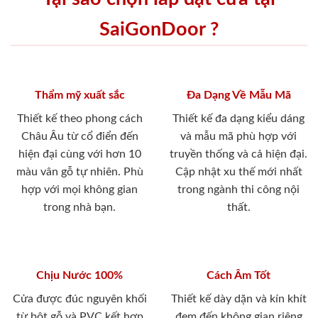
SaiGonDoor ?
Thẩm mỹ xuất sắc
Đa Dạng Về Mẫu Mã
Thiết kế theo phong cách
Thiết kế đa dạng kiểu dáng
Châu Âu từ cổ điển đến
và mẫu mã phù hợp với
hiện đại cùng với hơn 10
truyền thống và cả hiện đại.
màu vân gỗ tự nhiên. Phù
Cập nhật xu thế mới nhất
hợp với mọi không gian
trong ngành thi công nội
trong nhà bạn.
thất.
Chịu Nước 100%
Cách Âm Tốt
Cửa được đúc nguyên khối
Thiết kế dày dặn và kín khít
từ bột gỗ và PVC kết hợp
đem đến không gian riêng