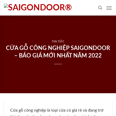
Skip
to
content
TIN TỨC
CỬA GỖ CÔNG NGHIỆP SAIGONDOOR
– BÁO GIÁ MỚI NHẤT NĂM 2022
Cửa gỗ công nghiệp là loại cửa có giá rẻ và đang trở