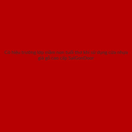
Cô hiệu trưởng lớp mầm non tuổi thơ khi sử dụng cửa nhựa
giả gỗ cao cấp SaiGonDoor