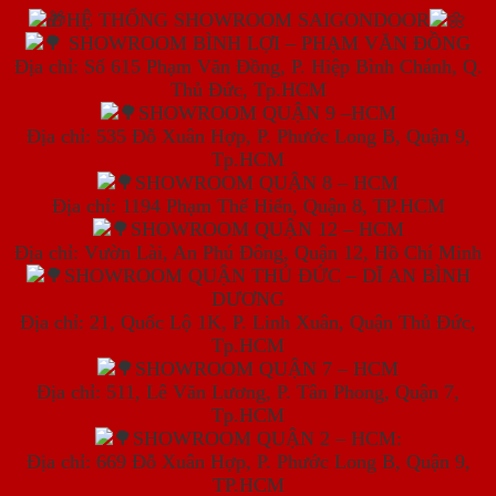
HỆ THỐNG SHOWROOM SAIGONDOOR
SHOWROOM BÌNH LỢI – PHẠM VĂN ĐỒNG
Địa chỉ: Số 615 Phạm Văn Đồng, P. Hiệp Bình Chánh, Q.
Thủ Đức, Tp.HCM
SHOWROOM QUẬN 9 –HCM
Địa chỉ: 535 Đỗ Xuân Hợp, P. Phước Long B, Quận 9,
Tp.HCM
SHOWROOM QUẬN 8 – HCM
Địa chỉ: 1194 Phạm Thế Hiển, Quận 8, TP.HCM
SHOWROOM QUẬN 12 – HCM
Địa chỉ: Vườn Lài, An Phú Đông, Quận 12, Hồ Chí Minh
SHOWROOM QUẬN THỦ ĐỨC – DĨ AN BÌNH
DƯƠNG
Địa chỉ: 21, Quốc Lộ 1K, P. Linh Xuân, Quận Thủ Đức,
Tp.HCM
SHOWROOM QUẬN 7 – HCM
Địa chỉ: 511, Lê Văn Lương, P. Tân Phong, Quận 7,
Tp.HCM
SHOWROOM QUẬN 2 – HCM:
Địa chỉ: 669 Đỗ Xuân Hợp, P. Phước Long B, Quận 9,
TP.HCM