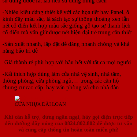
sử dụng được rất lâu nếu sử dụng đúng cách
-Nhiều kiểu dáng thiết kế với các họa tiết hay Panel, ô
kính đầy màu sắc, lá sách tạo sự thông thoáng xen lẫn
nét cổ điển kết hợp màu sắc giống gỗ tạo sự thanh lịch
cổ điển mà vẫn giữ được nét hiện đại trẻ trung cần thiết
-Sản xuất nhanh, lắp đặt dễ dàng nhanh chóng và khả
năng bảo trì dễ
-Giá thành rẻ phù hợp với hầu hết với tất cả mọi người
-Rất thích hợp dùng làm cửa nhà vệ sinh, nhà tắm,
thông phòng, cửa phòng ngủ,… trong các căn hộ
chung cư cao cấp, hay văn phòng và cho nhà dân.
CỬA NHỰA ĐÀI LOAN
Khi cần hỗ trợ, đừng ngần ngại, hãy gọi điện trực tiếp
đến đường dây nóng của
0824.802.802
để được tư vấn
và cung cấp thông tin hoàn toàn miễn phí!