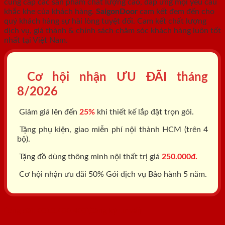
cung cấp các sản phẩm chất lượng cao, đáp ứng mọi yêu cầu
khắc khe của khách hàng.
SaigonDoor
cam kết đem đến cho
quý khách hàng sự hài lòng tuyệt đối. Cam kết chất lượng
dịch vụ, giá thành & chính sách chăm sóc khách hàng luôn tốt
nhất tại Việt Nam.
Cơ hội nhận ƯU ĐÃI tháng
8/2026
Giảm giá lên đến
25%
khi thiết kế lắp đặt trọn gói.
Tặng phụ kiện, giao miễn phí nội thành HCM (trên 4
bộ).
Tặng đồ dùng thông minh nội thất trị giá
250.000đ.
Cơ hội nhận ưu đãi 50% Gói dịch vụ Bảo hành 5 năm.
Tổng đài: 0818.400.400
Đăng ký tư vấn