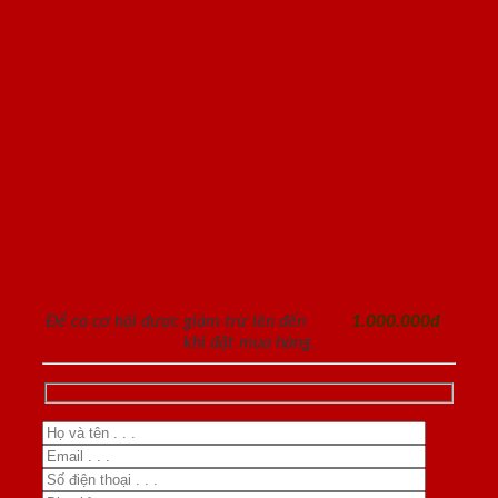
ĐĂNG KÝ NHẬN TƯ VẤN
Để có cơ hội được giảm trừ lên đến
1.000.000đ
khi đặt mua hàng.