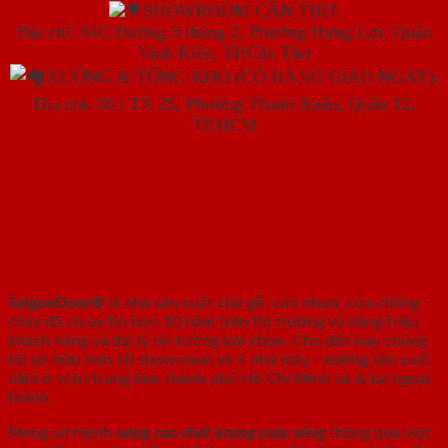
SHOWROOM CẦN THƠ:
Địa chỉ: 94C Đường 3 tháng 2, Phường Hưng Lợi, Quận
Ninh Kiều, TP.Cần Thơ
XƯỞNG & TỔNG KHO (CÓ HÀNG GIAO NGAY):
Địa chỉ: 361 TX 25, Phường Thạnh Xuân, Quận 12,
TP.HCM
SAIGONDOOR - NHÀ SẢN XUẤT CỬA
GỖ, CỬA NHỰA, CỬA CHỐNG CHÁY
SaigonDoor®
là nhà sản xuất cửa gỗ, cửa nhựa, cửa chống
cháy
đã có uy tín hơn 10 năm trên thị trường và hàng triệu
khách hàng và đại lý tin tưởng lựa chọn. Cho đến nay chúng
tôi sở hữu hơn 10 showroom và 4 nhà máy - xưởng sản xuất
nằm ở vị trí trung tâm thành phố Hồ Chí Minh và & tại ngoại
thành.
Mang sứ mệnh
nâng cao chất lượng cuộc sống
thông qua việc