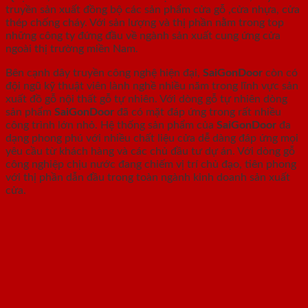
truyền sản xuất đồng bộ các sản phẩm cửa gỗ ,cửa nhựa, cửa
thép chống cháy. Với sản lượng và thị phần nằm trong top
những công ty đứng đầu về ngành sản xuất cung ứng cửa
ngoài thị trường miền Nam.
Bên cạnh dây truyền công nghệ hiện đại,
SaiGonDoor
còn có
đội ngũ kỹ thuật viên lành nghề nhiều năm trong lĩnh vực sản
xuất đồ gỗ nội thất gỗ tự nhiên. Với dòng gỗ tự nhiên dòng
sản phẩm
SaiGonDoor
đã có mặt đáp ứng trong rất nhiều
công trình lớn nhỏ. Hệ thống sản phẩm của
SaiGonDoor
đa
dạng phong phú với nhiều chất liệu cửa dễ dàng đáp ứng mọi
yêu cầu từ khách hàng và các chủ đầu tư dự án. Với dòng gỗ
công nghiệp chịu nước đang chiếm vị trí chủ đạo, tiên phong
với thị phần dẫn đầu trong toàn ngành kinh doanh sản xuất
cửa.