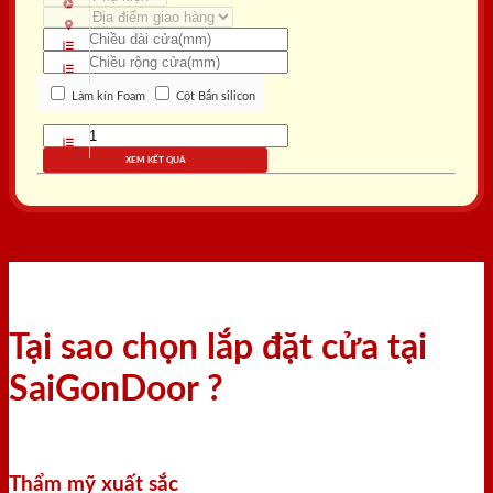
Làm kín Foam
Cột Bắn silicon
XEM KẾT QUẢ
Tại sao chọn lắp đặt cửa tại
SaiGonDoor ?
Thẩm mỹ xuất sắc