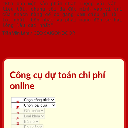
"Khi bán một sản phẩm chất lượng với vật
liệu tốt, chúng tôi đã đặt mình vào vị trí
của Khách hàng để cố gắng xem điều gì là
tốt nhất, bền nhất và phải mang đến sự hài
lòng lâu dài nhất"
Trần Văn Lãm
/
CEO SAIGONDOOR
Công cụ dự toán chi phí
online