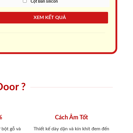
Cột Bắn silicon
XEM KẾT QUẢ
Door ?
%
Cách Âm Tốt
 bột gỗ và
Thiết kế dày dặn và kín khít đem đến