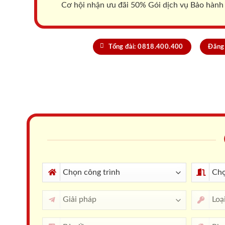
Cơ hội nhận ưu đãi 50% Gói dịch vụ Bảo hành
Tổng đài: 0818.400.400
Đăng 