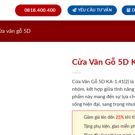
0818.400.400
YÊU CẦU TƯ VẤN
D
ửa vân gỗ 5D
Cửa Vân Gỗ 5D K
Cửa Vân Gỗ 5D KA-1.41(2) là 
nhôm, kết hợp giữa tính năng
phẩm này mang đến sự lựa ch
sống hiện đại, sang trọng như
Giảm giá lên đến
25%
khi th
Tặng phụ kiện, giao miễn ph