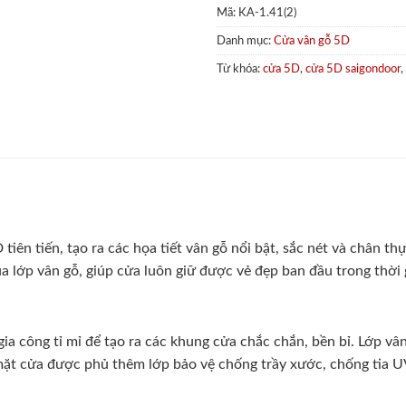
Mã:
KA-1.41(2)
Danh mục:
Cửa vân gỗ 5D
Từ khóa:
cửa 5D
,
cửa 5D saigondoor
,
tiên tiến, tạo ra các họa tiết vân gỗ nổi bật, sắc nét và chân 
lớp vân gỗ, giúp cửa luôn giữ được vẻ đẹp ban đầu trong thời g
a công tỉ mỉ để tạo ra các khung cửa chắc chắn, bền bỉ. Lớp vâ
ề mặt cửa được phủ thêm lớp bảo vệ chống trầy xước, chống tia U