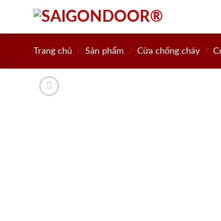
Skip
to
content
Trang chủ
/
Sản phẩm
/
Cửa chống cháy
/
C