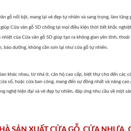
vân gỗ nổi bật, mang lại vẻ đẹp tự nhiên và sang trọng, làm tăng
giúp Cửa vân gỗ 5D chống lại mọi điều kiện thời tiết khắc nghiệ
nhiệt của Cửa vân gỗ 5D giúp tạo ra không gian yên tĩnh, thoải 
h, bảo dưỡng, không cần sơn lại như cửa gỗ tự nhiên.
ian khác nhau, từ nhà ở, căn hộ cao cấp, biệt thự cho đến các 
ửa sổ, hoặc cửa ban công, mang đến sự đồng nhất và nâng cao g
ng nghệ hiện đại và vẻ đẹp tự nhiên, đáp ứng nhu cầu về một sả
HÀ SẢN XUẤT CỬA GỖ, CỬA NHỰA,