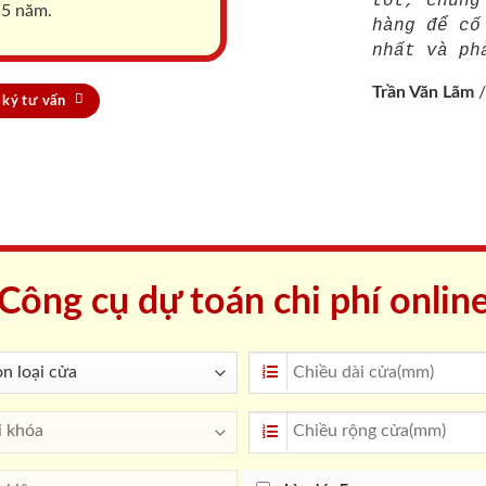
tốt, chúng
 5 năm.
hàng để cố
nhất và ph
Trần Văn Lãm
ký tư vấn
Công cụ dự toán chi phí onlin