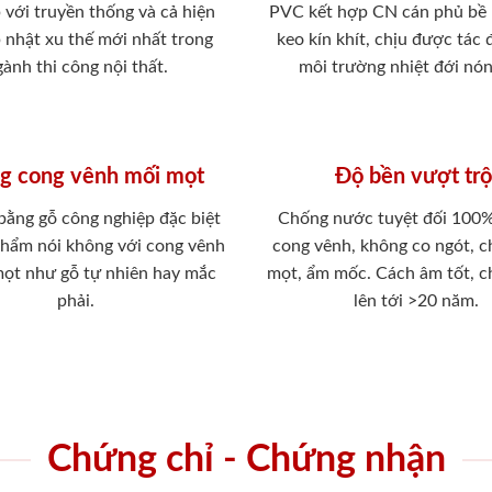
 với truyền thống và cả hiện
PVC kết hợp CN cán phủ bề
p nhật xu thế mới nhất trong
keo kín khít, chịu được tác
ành thi công nội thất.
môi trường nhiệt đới nó
g cong vênh mối mọt
Độ bền vượt trộ
 bằng gỗ công nghiệp đặc biệt
Chống nước tuyệt đối 100
phẩm nói không với cong vênh
cong vênh, không co ngót, 
mọt như gỗ tự nhiên hay mắc
mọt, ẩm mốc. Cách âm tốt, c
phải.
lên tới >20 năm.
Chứng chỉ - Chứng nhận