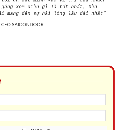
 tôi đã đặt mình vào vị trí của Khách
 gắng xem điều gì là tốt nhất, bền
ải mang đến sự hài lòng lâu dài nhất"
/
CEO SAIGONDOOR
e