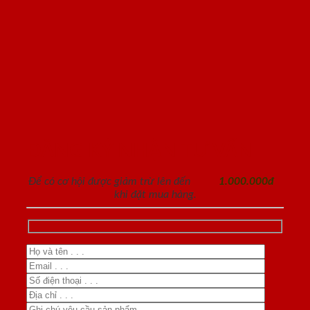
ĐĂNG KÝ NHẬN TƯ VẤN
Để có cơ hội được giảm trừ lên đến
1.000.000đ
khi đặt mua hàng.