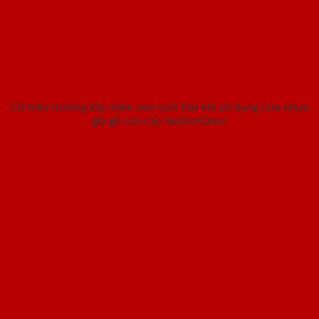
Cô hiệu trưởng lớp mầm non tuổi thơ khi sử dụng cửa nhựa
giả gỗ cao cấp SaiGonDoor