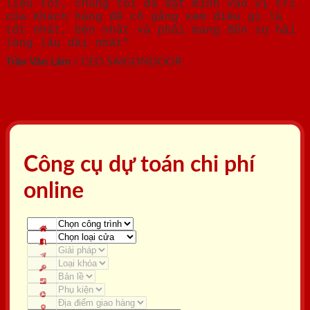
liệu tốt, chúng tôi đã đặt mình vào vị trí
của Khách hàng để cố gắng xem điều gì là
tốt nhất, bền nhất và phải mang đến sự hài
lòng lâu dài nhất"
Trần Văn Lãm
/
CEO SAIGONDOOR
Công cụ dự toán chi phí
online