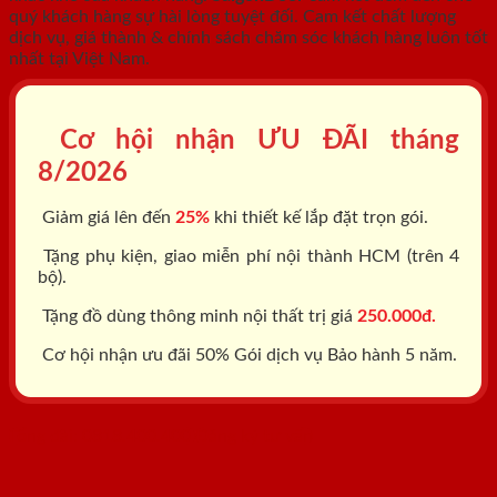
quý khách hàng sự hài lòng tuyệt đối. Cam kết chất lượng
dịch vụ, giá thành & chính sách chăm sóc khách hàng luôn tốt
nhất tại Việt Nam.
Cơ hội nhận ƯU ĐÃI tháng
8/2026
Giảm giá lên đến
25%
khi thiết kế lắp đặt trọn gói.
Tặng phụ kiện, giao miễn phí nội thành HCM (trên 4
bộ).
Tặng đồ dùng thông minh nội thất trị giá
250.000đ.
Cơ hội nhận ưu đãi 50% Gói dịch vụ Bảo hành 5 năm.
Tổng đài: 0818.400.400
Đăng ký tư vấn