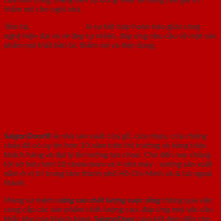
thẩm mỹ cho ngôi nhà.
Tóm lại,
Cửa vân gỗ 5D
là sự kết hợp hoàn hảo giữa công
nghệ hiện đại và vẻ đẹp tự nhiên, đáp ứng nhu cầu về một sản
phẩm nội thất bền bỉ, thẩm mỹ và tiện dụng.
SAIGONDOOR - NHÀ SẢN XUẤT CỬA
GỖ, CỬA NHỰA, CỬA CHỐNG CHÁY
SaigonDoor®
là nhà sản xuất cửa gỗ, cửa nhựa, cửa chống
cháy
đã có uy tín hơn 10 năm trên thị trường và hàng triệu
khách hàng và đại lý tin tưởng lựa chọn. Cho đến nay chúng
tôi sở hữu hơn 10 showroom và 4 nhà máy - xưởng sản xuất
nằm ở vị trí trung tâm thành phố Hồ Chí Minh và & tại ngoại
thành.
Mang sứ mệnh
nâng cao chất lượng cuộc sống
thông qua việc
cung cấp các sản phẩm chất lượng cao, đáp ứng mọi yêu cầu
khắc khe của khách hàng.
SaigonDoor
cam kết đem đến cho