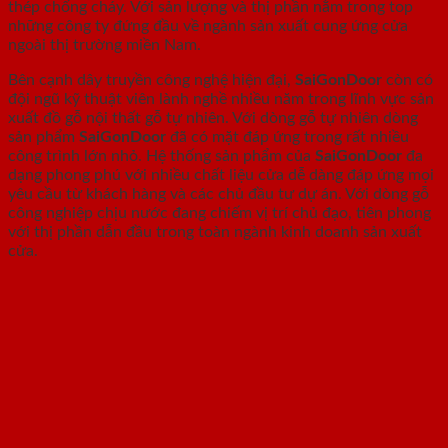
thép chống cháy. Với sản lượng và thị phần nằm trong top
những công ty đứng đầu về ngành sản xuất cung ứng cửa
ngoài thị trường miền Nam.
Bên cạnh dây truyền công nghệ hiện đại,
SaiGonDoor
còn có
đội ngũ kỹ thuật viên lành nghề nhiều năm trong lĩnh vực sản
xuất đồ gỗ nội thất gỗ tự nhiên. Với dòng gỗ tự nhiên dòng
sản phẩm
SaiGonDoor
đã có mặt đáp ứng trong rất nhiều
công trình lớn nhỏ. Hệ thống sản phẩm của
SaiGonDoor
đa
dạng phong phú với nhiều chất liệu cửa dễ dàng đáp ứng mọi
yêu cầu từ khách hàng và các chủ đầu tư dự án. Với dòng gỗ
công nghiệp chịu nước đang chiếm vị trí chủ đạo, tiên phong
với thị phần dẫn đầu trong toàn ngành kinh doanh sản xuất
cửa.