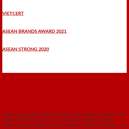
VIETCERT
ASEAN BRANDS AWARD 2021
ASEAN STRONG 2020
Nhà máy - Xưởng sản xuất
Nhà máy sản xuất Cửa SaiGonDoor được đặt tại Thạnh Xuân,
Quận 12, TP.Hồ Chí Minh. Với diện tích 20.000 m2, dây
truyền sản xuất đồng bộ các sản phẩm cửa gỗ ,cửa nhựa, cửa