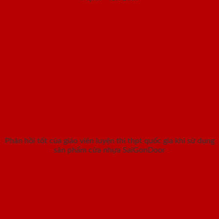
Phản hồi tốt của giáo viên luyện thi thpt quốc gia khi sử dụng
sản phẩm cửa nhựa SaiGonDoor