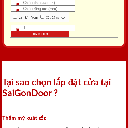
Làm kín Foam
Cột Bắn silicon
XEM KẾT QUẢ
Tại sao chọn lắp đặt cửa tại
SaiGonDoor ?
Thẩm mỹ xuất sắc