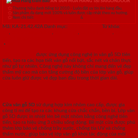
AN TÂM MUA HÀNG TẠI SAIGONDOOR
Thương hiệu danh tiếng từ 2010 - Luôn đặt uy tín lên hàng đầu.
Sản phẩm đa dạng mới 100% và luôn được cập nhật theo xu hướng.
Xem chi tiết:
Hệ thống 20+ Showroom
&
30+ nhân viên tư vấn >
Mã:
KA-21.42.42A
Danh mục:
Cửa vân gỗ 5D
Từ khóa:
cửa
5D
,
cửa 5D saigondoor
,
cửa vân gỗ
,
Cửa vân gỗ 5D
,
cửa vân
gỗ 5D saigondoor
Mô tả
Cửa vân gỗ 5D
được ứng dụng công nghệ in vân gỗ 5D tiên
tiến, tạo ra các họa tiết vân gỗ nổi bật, sắc nét và chân thực
như gỗ tự nhiên. Công nghệ này không chỉ mang đến vẻ đẹp
thẩm mỹ cao mà còn tăng cường độ bền của lớp vân gỗ, giúp
cửa luôn giữ được vẻ đẹp ban đầu trong thời gian dài.
Chất liệu và công nghệ sản xuất
Cửa vân gỗ 5D
sử dụng hợp kim nhôm cao cấp, được gia
công tỉ mỉ để tạo ra các khung cửa chắc chắn, bền bỉ. Lớp vân
gỗ 5D được in nhiệt lên bề mặt nhôm bằng công nghệ tiên
tiến, tạo ra hiệu ứng 3 chiều sống động. Bề mặt cửa được phủ
thêm lớp bảo vệ chống trầy xước, chống tia UV và chống
thấm nước, giúp bảo vệ lớp vân gỗ khỏi tác động của môi