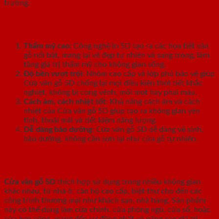
trường.
Ưu điểm của Cửa vân gỗ 5D
Thẩm mỹ cao
: Công nghệ in 5D tạo ra các họa tiết vân
gỗ nổi bật, mang lại vẻ đẹp tự nhiên và sang trọng, làm
tăng giá trị thẩm mỹ cho không gian sống.
Độ bền vượt trội
: Nhôm cao cấp và lớp phủ bảo vệ giúp
Cửa vân gỗ 5D chống lại mọi điều kiện thời tiết khắc
nghiệt, không bị cong vênh, mối mọt hay phai màu.
Cách âm, cách nhiệt tốt
: Khả năng cách âm và cách
nhiệt của Cửa vân gỗ 5D giúp tạo ra không gian yên
tĩnh, thoải mái và tiết kiệm năng lượng.
Dễ dàng bảo dưỡng
: Cửa vân gỗ 5D dễ dàng vệ sinh,
bảo dưỡng, không cần sơn lại như cửa gỗ tự nhiên.
Ứng dụng trong thiết kế nội thất
Cửa vân gỗ 5D
thích hợp sử dụng trong nhiều không gian
khác nhau, từ nhà ở, căn hộ cao cấp, biệt thự cho đến các
công trình thương mại như khách sạn, nhà hàng. Sản phẩm
này có thể dùng làm cửa chính, cửa phòng ngủ, cửa sổ, hoặc
cửa ban công, mang đến sự đồng nhất và nâng cao giá trị