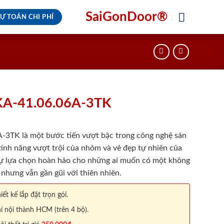
SaiGonDoor®
Ự TOÁN CHI PHÍ
KA-41.06.06A-3TK
3TK là một bước tiến vượt bậc trong công nghệ sản
tính năng vượt trội của nhôm và vẻ đẹp tự nhiên của
ự lựa chọn hoàn hảo cho những ai muốn có một không
 nhưng vẫn gần gũi với thiên nhiên.
iết kế lắp đặt trọn gói.
í nội thành HCM (trên 4 bộ).