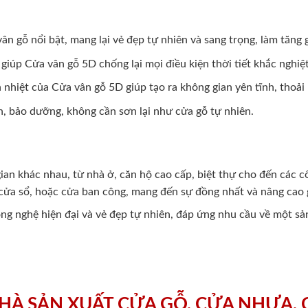
vân gỗ nổi bật, mang lại vẻ đẹp tự nhiên và sang trọng, làm tăng
giúp Cửa vân gỗ 5D chống lại mọi điều kiện thời tiết khắc nghiệ
nhiệt của Cửa vân gỗ 5D giúp tạo ra không gian yên tĩnh, thoải 
h, bảo dưỡng, không cần sơn lại như cửa gỗ tự nhiên.
ian khác nhau, từ nhà ở, căn hộ cao cấp, biệt thự cho đến các 
ửa sổ, hoặc cửa ban công, mang đến sự đồng nhất và nâng cao g
ng nghệ hiện đại và vẻ đẹp tự nhiên, đáp ứng nhu cầu về một sả
HÀ SẢN XUẤT CỬA GỖ, CỬA NHỰA,