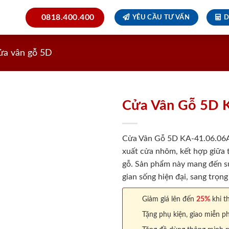
0818.400.400
YÊU CẦU TƯ VẤN
D
ửa vân gỗ 5D
Cửa Vân Gỗ 5D 
Cửa Vân Gỗ 5D KA-41.06.06A-
xuất cửa nhôm, kết hợp giữa 
gỗ. Sản phẩm này mang đến s
gian sống hiện đại, sang trọng
Giảm giá lên đến
25%
khi th
Tặng phụ kiện, giao miễn ph