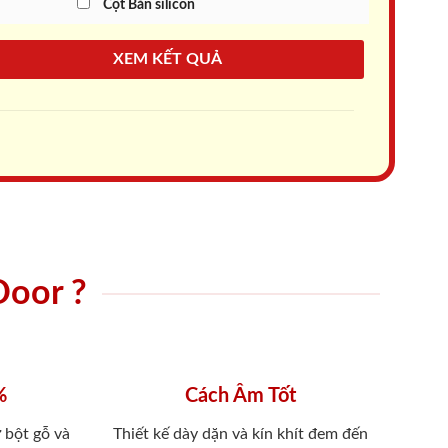
Cột Bắn silicon
XEM KẾT QUẢ
Door ?
%
Cách Âm Tốt
 bột gỗ và
Thiết kế dày dặn và kín khít đem đến