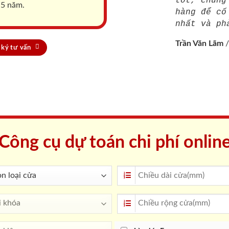
tốt, chúng
 5 năm.
hàng để cố
nhất và ph
Trần Văn Lãm
ký tư vấn
Công cụ dự toán chi phí onlin