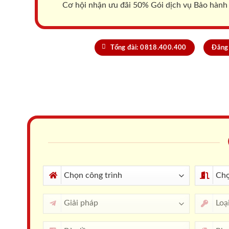
Cơ hội nhận ưu đãi 50% Gói dịch vụ Bảo hành
Tổng đài: 0818.400.400
Đăng 