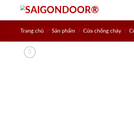
Skip
to
content
Trang chủ
/
Sản phẩm
/
Cửa chống cháy
/
C