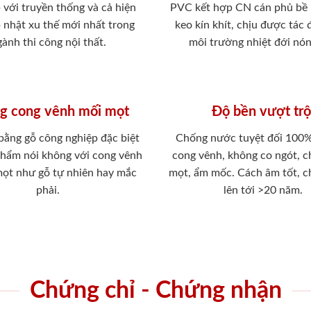
 với truyền thống và cả hiện
PVC kết hợp CN cán phủ bề
p nhật xu thế mới nhất trong
keo kín khít, chịu được tác
ành thi công nội thất.
môi trường nhiệt đới nó
g cong vênh mối mọt
Độ bền vượt trộ
 bằng gỗ công nghiệp đặc biệt
Chống nước tuyệt đối 100
phẩm nói không với cong vênh
cong vênh, không co ngót, 
mọt như gỗ tự nhiên hay mắc
mọt, ẩm mốc. Cách âm tốt, c
phải.
lên tới >20 năm.
Chứng chỉ - Chứng nhận