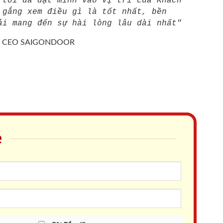
 tôi đã đặt mình vào vị trí của Khách
 gắng xem điều gì là tốt nhất, bền
ải mang đến sự hài lòng lâu dài nhất"
/
CEO SAIGONDOOR
e