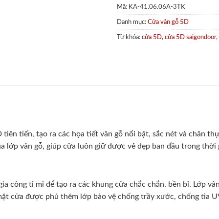
Mã:
KA-41.06.06A-3TK
Danh mục:
Cửa vân gỗ 5D
Từ khóa:
cửa 5D
,
cửa 5D saigondoor
,
tiên tiến, tạo ra các họa tiết vân gỗ nổi bật, sắc nét và chân 
lớp vân gỗ, giúp cửa luôn giữ được vẻ đẹp ban đầu trong thời g
a công tỉ mỉ để tạo ra các khung cửa chắc chắn, bền bỉ. Lớp vâ
ề mặt cửa được phủ thêm lớp bảo vệ chống trầy xước, chống tia U