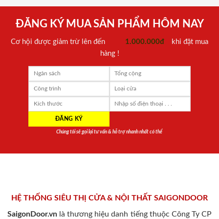
ĐĂNG KÝ MUA SẢN PHẨM HÔM NAY
Cơ hội được giảm trừ lên đến
1.000.000đ
khi đặt mua
hàng !
Chúng tôi sẽ gọi lại tư vấn & hỗ trợ nhanh nhất có thể
HỆ THỐNG SIÊU THỊ CỬA & NỘI THẤT SAIGONDOOR
SaigonDoor.vn
là thương hiệu danh tiếng thuộc Công Ty CP