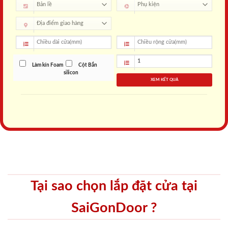
Làm kín Foam
Cột Bắn
silicon
XEM KẾT QUẢ
Tại sao chọn lắp đặt cửa tại
SaiGonDoor ?