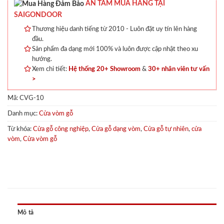
AN TÂM MUA HÀNG TẠI
SAIGONDOOR
Thương hiệu danh tiếng từ 2010 - Luôn đặt uy tín lên hàng
đầu.
Sản phẩm đa dạng mới 100% và luôn được cập nhật theo xu
hướng.
Xem chi tiết:
Hệ thống 20+ Showroom
&
30+ nhân viên tư vấn
>
Mã:
CVG-10
Danh mục:
Cửa vòm gỗ
Từ khóa:
Cửa gỗ công nghiệp
,
Cửa gỗ dạng vòm
,
Cửa gỗ tự nhiên
,
cửa
vòm
,
Cửa vòm gỗ
Mô tả