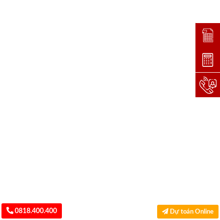
Đặt lị
Dự toá
Hotlin
0818.400.400
Dự toán Online