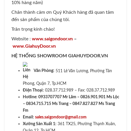
10% hàng năm)
Chân thành cảm ơn Quý Khách hàng đã quan tâm
đến sản phẩm của chúng tôi.
Trân trọng kính chào!
Website :
www.saigondoor.vn
–
www.GiahuyDoor.vn
HỆ THỐNG SHOWROOM GIAHUYDOOR.VN
Văn Phòng:
511 Lê Văn Lương, Phường Tân
Phong, Quận 7, Tp.HCM
Điện Thoại:
028.37.712.989 – Fax: 028.37.712.989
Hotline: 0933707707 Mr Lãm – 0826.901.901 Ms Lộc
– 0834.715.715 Ms Trang – 0847.827.827 Ms Trang
Fm
Email:
sales.saigondoor@gmail.com
Xưởng Sản Xuất 1:
361 TX25, Phường Thạnh Xuân,
Quận 12, Tp.HCM