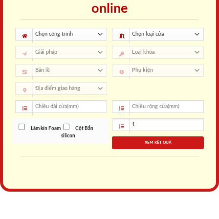
online
Làm kín Foam
Cột Bắn
silicon
XEM KẾT QUẢ