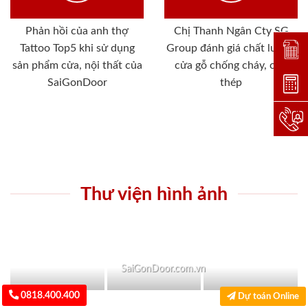
Phản hồi của anh thợ
Chị Thanh Ngân Cty SG
Tattoo Top5 khi sử dụng
Group đánh giá chất lượng
Đặt lị
sản phẩm cửa, nội thất của
cửa gỗ chống cháy, cửa
SaiGonDoor
thép
Dự toá
Hotlin
Thư viện hình ảnh
SaiGonDoor.com.vn
0818.400.400
Dự toán Online