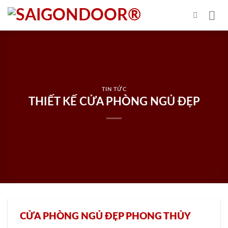
Skip
to
content
TIN TỨC
THIẾT KẾ CỬA PHÒNG NGỦ ĐẸP
CỬA PHÒNG NGỦ ĐẸP PHONG THỦY