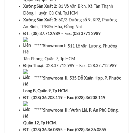
Xưởng Sản Xuất 2:
81 Võ Văn Bích, Xã Tân Thạnh
Đông, Huyện Củ Chi, Tp.HCM
Xưởng Sản Xuất 3:
60/3 Đường số 9, KP2, Phường
An Bình, TP.Biên Hòa, Đồng Nai
ĐT: (08) 37.712.989 – Fax: (08) 3771 2989
*****
Showroom I:
511 Lê Văn Lương, Phường
Tân Phong, Quận 7, Tp.HCM
Điện Thoại:
028.37.712.989 – Fax: 028.37.712.989
*****
Showroom II
:
535 Đỗ Xuân Hợp, P. Phước
Long B, Quận 9, Tp HCM.
ĐT: (028) 36.208.119 – Fax: (028) 36208 119
*****
Showroom III
:
Vườn Lài, P. An Phú Đông,
Quận 12, Tp HCM.
ĐT: (028) 36.36.0855 – Fax: (028) 36.36.0855