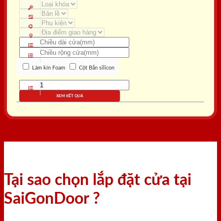
Làm kín Foam
Cột Bắn silicon
XEM KẾT QUẢ
Tại sao chọn lắp đặt cửa tại
SaiGonDoor ?