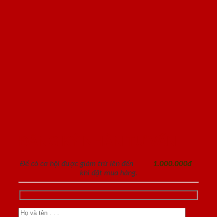
ĐĂNG KÝ NHẬN TƯ VẤN
Để có cơ hội được giảm trừ lên đến
1.000.000đ
khi đặt mua hàng.