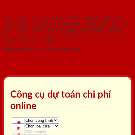
"Khi bán một sản phẩm chất lượng với vật
liệu tốt, chúng tôi đã đặt mình vào vị trí
của Khách hàng để cố gắng xem điều gì là
tốt nhất, bền nhất và phải mang đến sự hài
lòng lâu dài nhất"
Trần Văn Lãm
/
CEO SAIGONDOOR
Công cụ dự toán chi phí
online