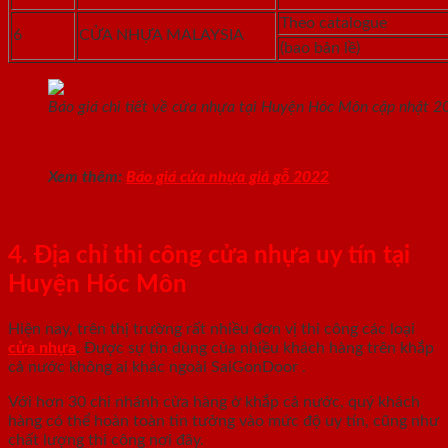
Theo catalogue
6
CỬA NHỰA MALAYSIA
(bao bản lề)
Báo giá chi tiết về cửa nhựa tại Huyện Hóc Môn cập nhật 2
Xem thêm:
Báo giá cửa nhựa giả gỗ 2022
4. Địa chỉ thi công cửa nhựa uy tín tại
Huyện Hóc Môn
Hiện nay, trên thị trường rất nhiều đơn vị thi công các loại
cửa nhựa
.
Được sự tin dùng của nhiều khách hàng trên khắp
cả nước không ai khác ngoài SaiGonDoor .
Với hơn 30 chi nhánh cửa hàng ở khắp cả nước, quý khách
hàng có thể hoàn toàn tin tưởng vào mức độ uy tín, cũng như
chất lượng thi công nơi đây.