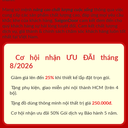
Mang sứ mệnh
nâng cao chất lượng cuộc sống
thông qua việc
cung cấp các sản phẩm chất lượng cao, đáp ứng mọi yêu cầu
khắc khe của khách hàng.
SaigonDoor
cam kết đem đến cho
quý khách hàng sự hài lòng tuyệt đối. Cam kết chất lượng
dịch vụ, giá thành & chính sách chăm sóc khách hàng luôn tốt
nhất tại Việt Nam.
Cơ hội nhận ƯU ĐÃI tháng
8/2026
Giảm giá lên đến
25%
khi thiết kế lắp đặt trọn gói.
Tặng phụ kiện, giao miễn phí nội thành HCM (trên 4
bộ).
Tặng đồ dùng thông minh nội thất trị giá
250.000đ.
Cơ hội nhận ưu đãi 50% Gói dịch vụ Bảo hành 5 năm.