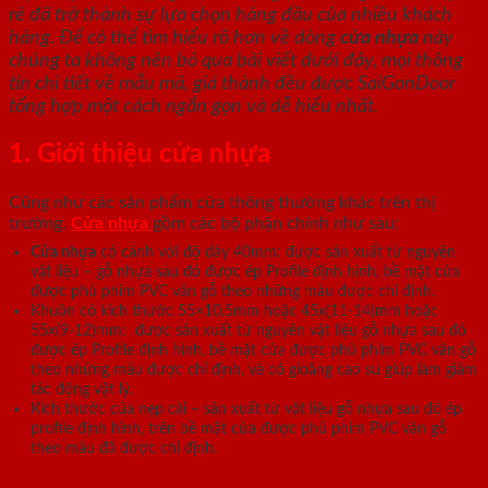
rẻ đã trở thành sự lựa chọn hàng đầu của nhiều khách
hàng. Để có thể tìm hiểu rõ hơn về dòng
cửa nhựa
này
chúng ta không nên bỏ qua bài viết dưới đây, mọi thông
tin chi tiết về mẫu mã, giá thành đều được SaiGonDoor
tổng hợp một cách ngắn gọn và dễ hiểu nhất.
1. Giới thiệu cửa nhựa
Cũng như các sản phẩm cửa thông thường khác trên thị
trường.
Cửa nhựa
gồm các bộ phận chính như sau:
Cửa nhựa
có cánh với độ dày 40mm: được sản xuất từ nguyên
vật liệu – gỗ nhựa sau đó được ép Profile định hình, bề mặt cửa
được phủ phim PVC vân gỗ theo những màu được chỉ định.
Khuôn có kích thước 55×10.5mm hoặc 45x(11-14)mm hoặc
55x(9-12)mm: được sản xuất từ nguyên vật liệu gỗ nhựa sau đó
được ép Profile định hình, bề mặt cửa được phủ phim PVC vân gỗ
theo những màu được chỉ định, và có gioăng cao su giúp làm giảm
tác động vật lý.
Kích thước của nẹp cài – sản xuất từ vật liệu gỗ nhựa sau đó ép
profile định hình, trên bề mặt cửa được phủ phim PVC vân gỗ
theo màu đã được chỉ định.