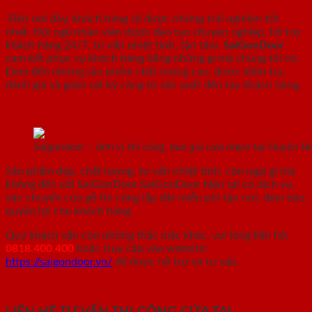
Đến nơi đây, khách hàng sẽ được những trải nghiệm tốt
nhất. Đội ngũ nhân viên được đào tạo chuyên nghiệp, hỗ trợ
khách hàng 24/7, tư vấn nhiệt tình, tận tâm.
SaiGonDoor
cam kết phục vụ khách hàng bằng những gì mà chúng tôi có.
Đem đến những sản phẩm chất lượng cao, được kiểm tra,
đánh giá và giám sát kỹ càng từ sản xuất đến tay khách hàng.
Saigondoor – đơn vị thi công, báo giá cửa nhựa tại Huyện Hó
Sản phẩm đẹp, chất lượng, tư vấn nhiệt tình, còn ngại gì mà
không đến với SaiGonDoor.
SaiGonDoor hiện tại có dịch vụ
vận chuyển cửa gỗ thi công lắp đặt miễn phí tận nơi, đảm bảo
quyền lợi cho khách hàng.
Quý khách vẫn còn những thắc mắc khác, vui lòng liên hệ:
0818.400.400
hoặc truy cập vào website:
https://saigondoor.vn/
để được hỗ trợ và tư vấn.