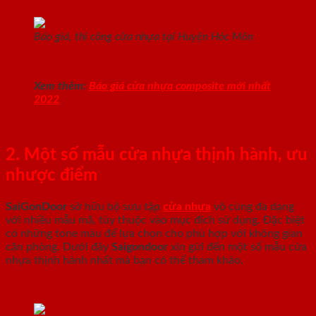
Báo giá, thi công cửa nhựa tại Huyện Hóc Môn
Xem thêm:
Báo giá cửa nhựa composite mới nhất
2022
2. Một số mẫu cửa nhựa thịnh hành, ưu
nhược điểm
SaiGonDoor
sở hữu bộ sưu tập
cửa nhựa
vô cùng đa dạng
với nhiều mẫu mã, tùy thuộc vào mục đích sử dụng. Đặc biệt
có những tone màu để lựa chọn cho phù hợp với không gian
căn phòng. Dưới đây
Saigondoor
xin gửi đến một số mẫu cửa
nhựa thịnh hành nhất mà bạn có thể tham khảo.