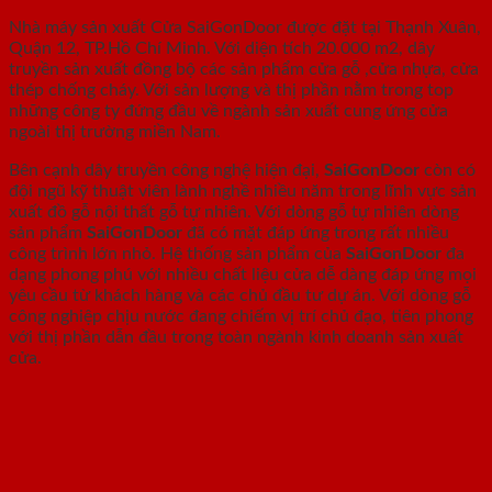
Nhà máy sản xuất Cửa SaiGonDoor được đặt tại Thạnh Xuân,
Quận 12, TP.Hồ Chí Minh. Với diện tích 20.000 m2, dây
truyền sản xuất đồng bộ các sản phẩm cửa gỗ ,cửa nhựa, cửa
thép chống cháy. Với sản lượng và thị phần nằm trong top
những công ty đứng đầu về ngành sản xuất cung ứng cửa
ngoài thị trường miền Nam.
Bên cạnh dây truyền công nghệ hiện đại,
SaiGonDoor
còn có
đội ngũ kỹ thuật viên lành nghề nhiều năm trong lĩnh vực sản
xuất đồ gỗ nội thất gỗ tự nhiên. Với dòng gỗ tự nhiên dòng
sản phẩm
SaiGonDoor
đã có mặt đáp ứng trong rất nhiều
công trình lớn nhỏ. Hệ thống sản phẩm của
SaiGonDoor
đa
dạng phong phú với nhiều chất liệu cửa dễ dàng đáp ứng mọi
yêu cầu từ khách hàng và các chủ đầu tư dự án. Với dòng gỗ
công nghiệp chịu nước đang chiếm vị trí chủ đạo, tiên phong
với thị phần dẫn đầu trong toàn ngành kinh doanh sản xuất
cửa.