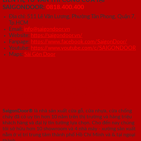
LIÊN HỆ TƯ VẤN THI CÔNG CỬA TẠI
SAIGONDOOR:
0818.400.400
Địa chỉ: 511 Lê Văn Lương, Phường Tân Phong, Quận 7,
Tp.HCM
Email:
info@saigondoor.vn
Website:
https://saigondoor.vn/
Fanpage:
https://www.facebook.com/SaigonDoor/
Youtube:
https://www.youtube.com/c/SAIGONDOOR
Maps:
Sài Gòn Door
SAIGONDOOR - NHÀ SẢN XUẤT CỬA
GỖ, CỬA NHỰA, CỬA CHỐNG CHÁY
SaigonDoor®
là nhà sản xuất cửa gỗ, cửa nhựa, cửa chống
cháy
đã có uy tín hơn 10 năm trên thị trường và hàng triệu
khách hàng và đại lý tin tưởng lựa chọn. Cho đến nay chúng
tôi sở hữu hơn 10 showroom và 4 nhà máy - xưởng sản xuất
nằm ở vị trí trung tâm thành phố Hồ Chí Minh và & tại ngoại
thành.