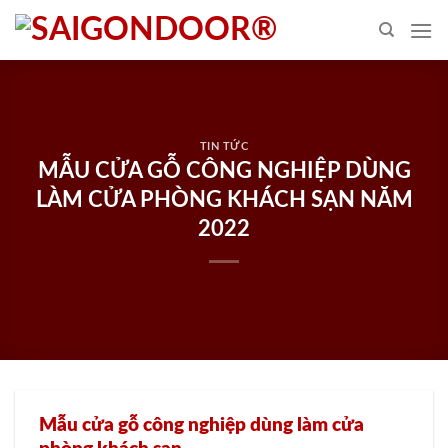
Skip
to
content
TIN TỨC
MẪU CỬA GỖ CÔNG NGHIỆP DÙNG
LÀM CỬA PHÒNG KHÁCH SẠN NĂM
2022
Mẫu cửa gỗ công nghiệp dùng làm cửa