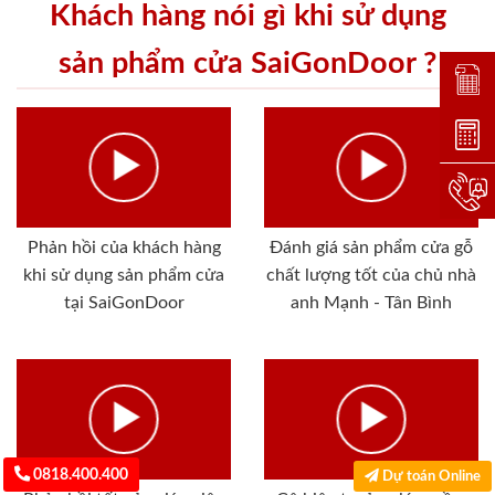
Khách hàng nói gì khi sử dụng
sản phẩm cửa SaiGonDoor ?
Đặt lị
Dự toá
Hotlin
Phản hồi của khách hàng
Đánh giá sản phẩm cửa gỗ
khi sử dụng sản phẩm cửa
chất lượng tốt của chủ nhà
tại SaiGonDoor
anh Mạnh - Tân Bình
0818.400.400
Dự toán Online