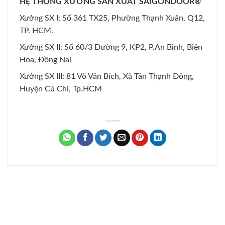
HỆ THỐNG XƯỞNG SẢN XUẤT SAIGONDOOR®
Xưởng SX I: Số 361 TX25, Phường Thạnh Xuân, Q12,
TP. HCM.
Xưởng SX II: Số 60/3 Đường 9, KP2, P.An Bình, Biên
Hòa, Đồng Nai
Xưởng SX III: 81 Võ Văn Bích, Xã Tân Thạnh Đông,
Huyện Củ Chi, Tp.HCM