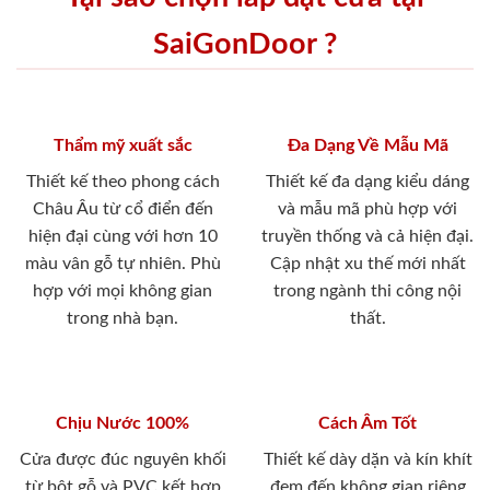
SaiGonDoor ?
Thẩm mỹ xuất sắc
Đa Dạng Về Mẫu Mã
Thiết kế theo phong cách
Thiết kế đa dạng kiểu dáng
Châu Âu từ cổ điển đến
và mẫu mã phù hợp với
hiện đại cùng với hơn 10
truyền thống và cả hiện đại.
màu vân gỗ tự nhiên. Phù
Cập nhật xu thế mới nhất
hợp với mọi không gian
trong ngành thi công nội
trong nhà bạn.
thất.
Chịu Nước 100%
Cách Âm Tốt
Cửa được đúc nguyên khối
Thiết kế dày dặn và kín khít
từ bột gỗ và PVC kết hợp
đem đến không gian riêng