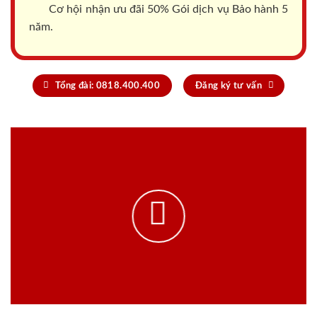
Cơ hội nhận ưu đãi 50% Gói dịch vụ Bảo hành 5
năm.
Tổng đài: 0818.400.400
Đăng ký tư vấn