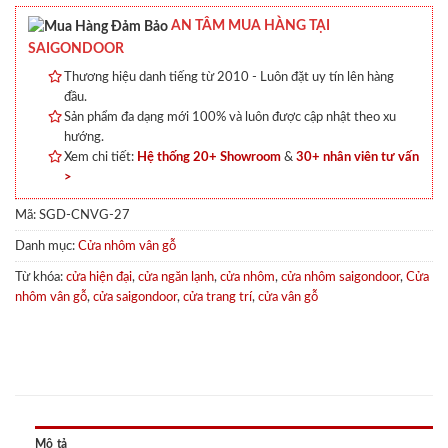
AN TÂM MUA HÀNG TẠI
SAIGONDOOR
Thương hiệu danh tiếng từ 2010 - Luôn đặt uy tín lên hàng
đầu.
Sản phẩm đa dạng mới 100% và luôn được cập nhật theo xu
hướng.
Xem chi tiết:
Hệ thống 20+ Showroom
&
30+ nhân viên tư vấn
>
Mã:
SGD-CNVG-27
Danh mục:
Cửa nhôm vân gỗ
Từ khóa:
cửa hiện đại
,
cửa ngăn lạnh
,
cửa nhôm
,
cửa nhôm saigondoor
,
Cửa
nhôm vân gỗ
,
cửa saigondoor
,
cửa trang trí
,
cửa vân gỗ
Mô tả