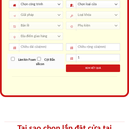
Làm kín Foam
Cột Bắn
silicon
XEM KẾT QUẢ
Tại sao chọn lắp đặt cửa tại