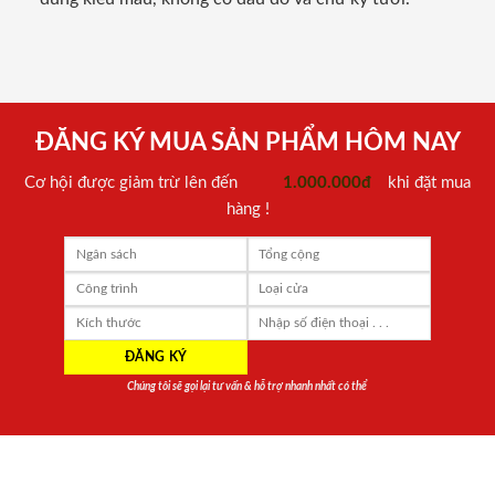
ĐĂNG KÝ MUA SẢN PHẨM HÔM NAY
Cơ hội được giảm trừ lên đến
1.000.000đ
khi đặt mua
hàng !
Chúng tôi sẽ gọi lại tư vấn & hỗ trợ nhanh nhất có thể