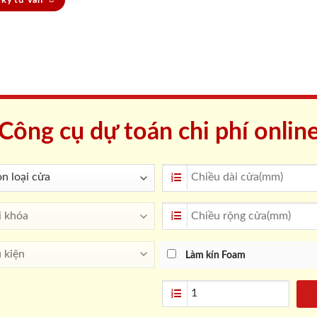
Công cụ dự toán chi phí onlin
Làm kín Foam