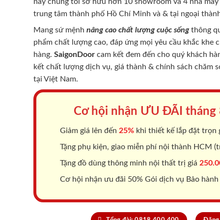
nay chúng tôi sở hữu hơn 10 showroom và 4 nhà máy -
trung tâm thành phố Hồ Chí Minh và & tại ngoại thành
Mang sứ mệnh
nâng cao chất lượng cuộc sống
thông qu
phẩm chất lượng cao, đáp ứng mọi yêu cầu khắc khe 
hàng.
SaigonDoor
cam kết đem đến cho quý khách hàng
kết chất lượng dịch vụ, giá thành & chính sách chăm 
tại Việt Nam.
Cơ hội nhận ƯU ĐÃI tháng
Giảm giá lên đến
25%
khi thiết kế lắp đặt trọn 
Tặng phụ kiện, giao miễn phí nội thành HCM (tr
Tặng đồ dùng thông minh nội thất trị giá
250.0
Cơ hội nhận ưu đãi 50% Gói dịch vụ Bảo hành
Tổng đài: 0818.400.400
Đăng 