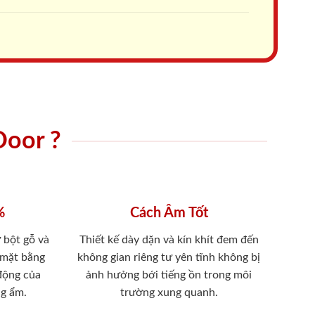
Door ?
%
Cách Âm Tốt
 bột gỗ và
Thiết kế dày dặn và kín khít đem đến
 mặt bằng
không gian riêng tư yên tĩnh không bị
 động của
ảnh hưởng bới tiếng ồn trong môi
ng ẩm.
trường xung quanh.