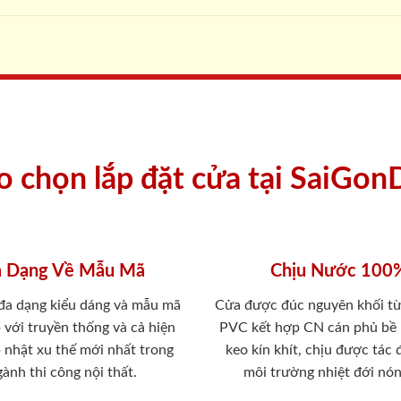
ao chọn lắp đặt cửa tại SaiGon
 Dạng Về Mẫu Mã
Chịu Nước 100
 đa dạng kiểu dáng và mẫu mã
Cửa được đúc nguyên khối từ
 với truyền thống và cả hiện
PVC kết hợp CN cán phủ bề
p nhật xu thế mới nhất trong
keo kín khít, chịu được tác
ành thi công nội thất.
môi trường nhiệt đới nó