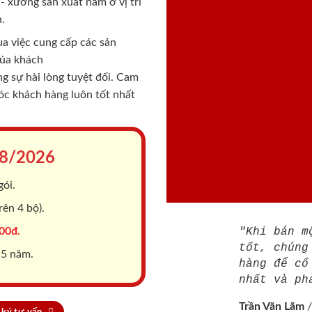
 xưởng sản xuất nằm ở vị trí
.
a việc cung cấp các sản
của khách
 sự hài lòng tuyệt đối. Cam
sóc khách hàng luôn tốt nhất
8/2026
gói.
ên 4 bộ).
00đ.
"Khi bán m
tốt, chúng
 5 năm.
hàng để cố
nhất và ph
Trần Văn Lãm
ký tư vấn