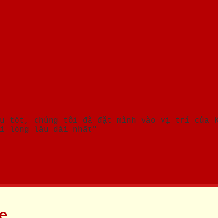
u tốt, chúng tôi đã đặt mình vào vị trí của 
i lòng lâu dài nhất"
ne