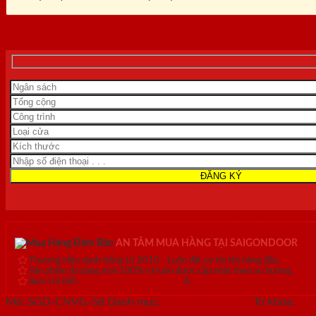
0818.400.400
AN TÂM MUA HÀNG TẠI SAIGONDOOR
Thương hiệu danh tiếng từ 2010 - Luôn đặt uy tín lên hàng đầu.
Sản phẩm đa dạng mới 100% và luôn được cập nhật theo xu hướng.
Xem chi tiết:
Hệ thống 20+ Showroom
&
30+ nhân viên tư vấn >
Mã:
SGD-CNVG-58
Danh mục:
Cửa nhôm vân gỗ
Từ khóa:
cửa
vân gỗ