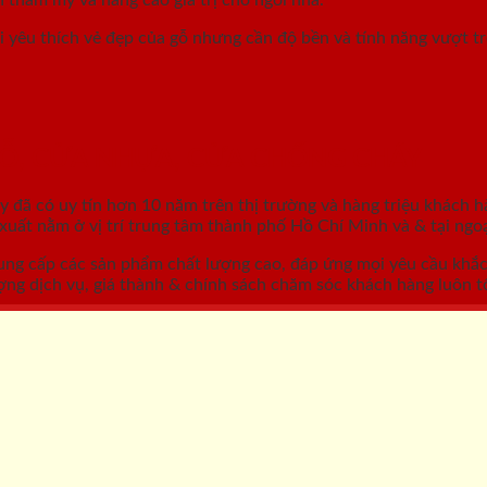
 yêu thích vẻ đẹp của gỗ nhưng cần độ bền và tính năng vượt t
GỖ, CỬA NHỰA, CỬA CHỐNG CHÁY
áy
đã có uy tín hơn 10 năm trên thị trường và hàng triệu khách h
ất nằm ở vị trí trung tâm thành phố Hồ Chí Minh và & tại ngoạ
ung cấp các sản phẩm chất lượng cao, đáp ứng mọi yêu cầu khắ
ợng dịch vụ, giá thành & chính sách chăm sóc khách hàng luôn tố