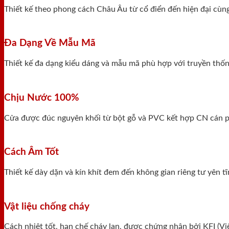
Thiết kế theo phong cách Châu Âu từ cổ điển đến hiện đại cùn
Đa Dạng Về Mẫu Mã
Thiết kế đa dạng kiểu dáng và mẫu mã phù hợp với truyền thống
Chịu Nước 100%
Cửa được đúc nguyên khối từ bột gỗ và PVC kết hợp CN cán ph
Cách Âm Tốt
Thiết kế dày dặn và kín khít đem đến không gian riêng tư yên 
Vật liệu chống cháy
Cách nhiệt tốt, hạn chế cháy lan, được chứng nhận bởi KFI (V