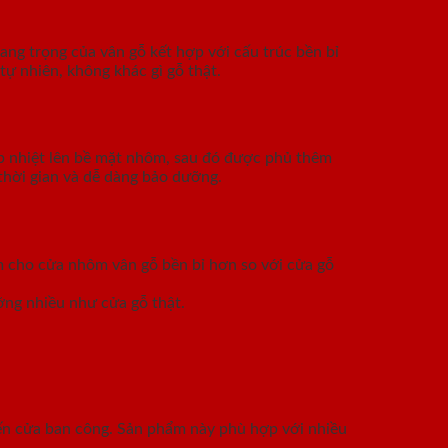
ang trọng của vân gỗ kết hợp với cấu trúc bền bỉ
tự nhiên, không khác gì gỗ thật.
p nhiệt lên bề mặt nhôm, sau đó được phủ thêm
thời gian và dễ dàng bảo dưỡng.
àm cho cửa nhôm vân gỗ bền bỉ hơn so với cửa gỗ
ỡng nhiều như cửa gỗ thật.
đến cửa ban công. Sản phẩm này phù hợp với nhiều