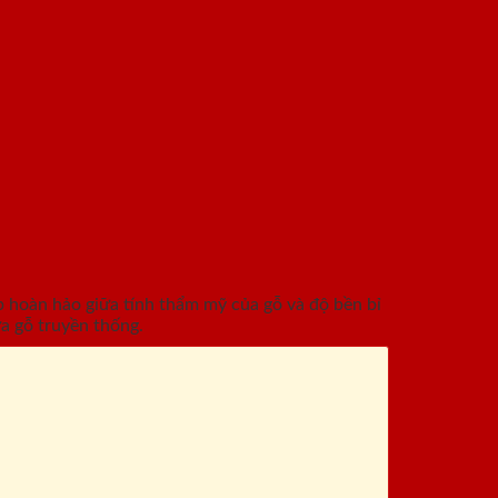
hoàn hảo giữa tính thẩm mỹ của gỗ và độ bền bỉ
a gỗ truyền thống.