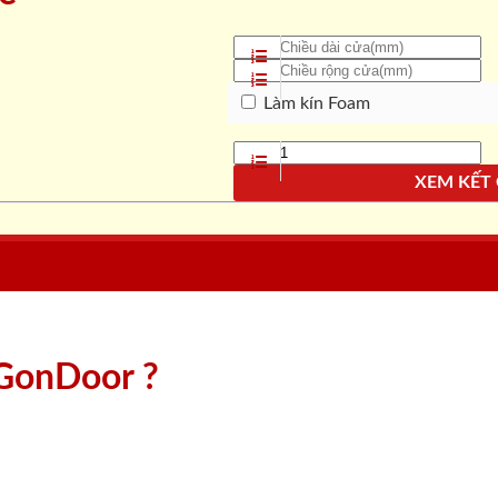
Làm kín Foam
XEM KẾT
aiGonDoor ?