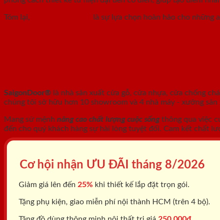
Tóm lại,
cửa nhôm vân gỗ
là sự lựa chọn hoàn hảo cho những ai
SAIGONDOOR - NHÀ SẢN XUẤT CỬA 
SaigonDoor®
là nhà sản xuất cửa gỗ, cửa nhựa, cửa chống ch
chúng tôi sở hữu hơn 10 showroom và 4 nhà máy - xưởng sản xu
Mang sứ mệnh
nâng cao chất lượng cuộc sống
thông qua việc c
đến cho quý khách hàng sự hài lòng tuyệt đối. Cam kết chất lư
Cơ hội nhận ƯU ĐÃI tháng
8/2026
Giảm giá lên đến
25%
khi thiết kế lắp đặt trọn gói.
Tặng phụ kiện, giao miễn phí nội thành HCM (trên 4 bộ).
Tặng đồ dùng thông minh nội thất trị giá
250.000đ.