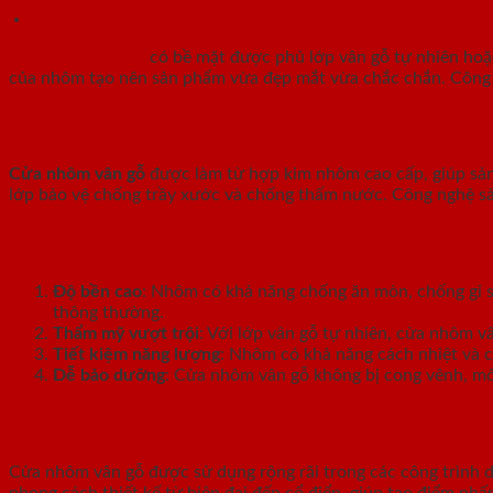
Mô tả
Cửa nhôm vân gỗ
có bề mặt được phủ lớp vân gỗ tự nhiên hoặc 
của nhôm tạo nên sản phẩm vừa đẹp mắt vừa chắc chắn. Công nghệ
Chất liệu và công nghệ sản xuất
Cửa nhôm vân gỗ
được làm từ hợp kim nhôm cao cấp, giúp sản
lớp bảo vệ chống trầy xước và chống thấm nước. Công nghệ sả
Ưu điểm của cửa nhôm vân gỗ
Độ bền cao
: Nhôm có khả năng chống ăn mòn, chống gỉ sé
thông thường.
Thẩm mỹ vượt trội
: Với lớp vân gỗ tự nhiên, cửa nhôm 
Tiết kiệm năng lượng
: Nhôm có khả năng cách nhiệt và c
Dễ bảo dưỡng
: Cửa nhôm vân gỗ không bị cong vênh, mố
Ứng dụng trong thiết kế nội thất
Cửa nhôm vân gỗ được sử dụng rộng rãi trong các công trình 
phong cách thiết kế từ hiện đại đến cổ điển, giúp tạo điểm nhấ