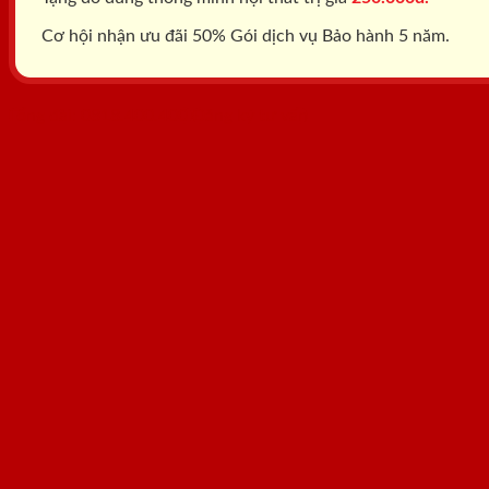
Cơ hội nhận ưu đãi 50% Gói dịch vụ Bảo hành 5 năm.
Tổng đài: 0818.400.400
Đăng ký tư vấn