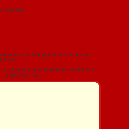
rội của nhôm.
àng và đại lý tin tưởng lựa chọn. Cho đến nay
i thành.
c khe của khách hàng.
SaigonDoor
cam kết đem
t nhất tại Việt Nam.