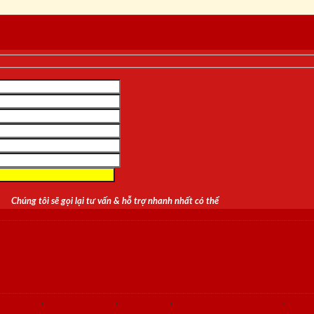
Chúng tôi sẽ gọi lại tư vấn & hỗ trợ nhanh nhất có thể
 hiện đại
,
cửa ngăn lạnh
,
cửa nhôm
,
cửa nhôm saigondoor
,
Cửa 