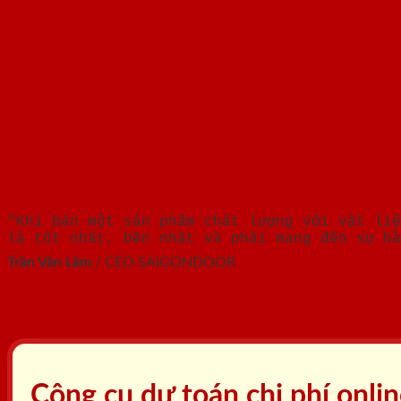
"Khi bán một sản phẩm chất lượng với vật liệ
là tốt nhất, bền nhất và phải mang đến sự hà
Trần Văn Lãm
/
CEO SAIGONDOOR
Công cụ dự toán chi phí onli