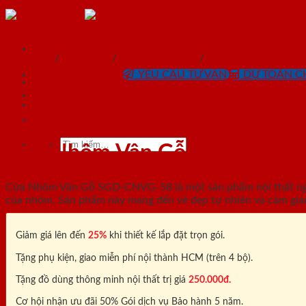
Skip
to
content
SaiGonDoor®
Trang chủ
/
Sản phẩm
/
Cửa chống cháy
/
Cửa nhôm vân gỗ
0818.400.400
YÊU CẦU TƯ VẤN
DỰ TOÁN CH
SaiGonDoor®
Tìm
Cửa Nhôm Vân Gỗ SGD-CNVG
kiếm:
Cửa Nhôm Vân Gỗ SGD-CNVG-58 là một sản phẩm nội thất ngày 
của nhôm. Sản phẩm này mang đến vẻ đẹp tự nhiên và cảm giá
Giảm giá lên đến
25%
khi thiết kế lắp đặt trọn gói.
Tặng phụ kiện, giao miễn phí nội thành HCM (trên 4 bộ).
Tặng đồ dùng thông minh nội thất trị giá
250.000đ.
Cơ hội nhận ưu đãi 50% Gói dịch vụ Bảo hành 5 năm.