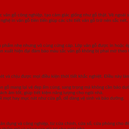
vân gỗ công nghiệp, tạo cảm giác giống như gỗ thật. Vẻ ngoài s
 in vân gỗ tiên tiến giúp các chi tiết vân gỗ trở nên sắc nét, 
 phẩm nhẹ nhưng vô cùng cứng cáp. Lớp vân gỗ được in hoặc é
n xuất hiện đại đảm bảo màu sắc vân gỗ không bị phai mờ theo 
t và chịu được mọi điều kiện thời tiết khắc nghiệt. Điều này l
vân gỗ mang lại vẻ đẹp ấm cúng, sang trọng mà không cần bảo dư
ách âm tốt, giúp tiết kiệm năng lượng cho ngôi nhà.
i mọt hay mục nát như cửa gỗ, dễ dàng vệ sinh và bảo dưỡng.
dân dụng và công nghiệp, từ cửa chính, cửa sổ, cửa phòng cho 
n thẩm mỹ và nâng cao giá trị cho ngôi nhà.