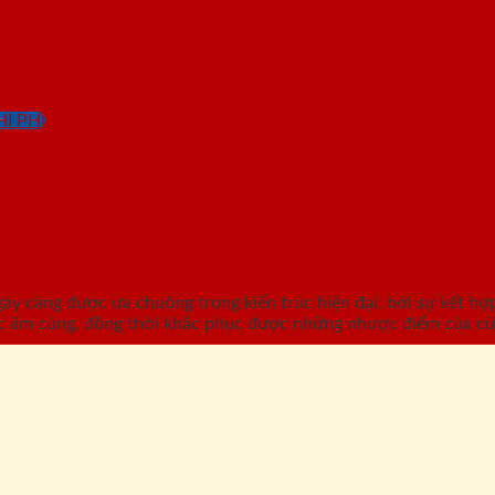
I PHÍ
-58
càng được ưa chuộng trong kiến trúc hiện đại, bởi sự kết hợp 
c ấm cúng, đồng thời khắc phục được những nhược điểm của cử