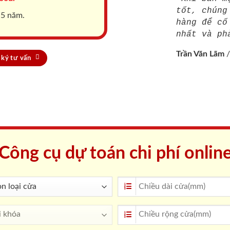
tốt, chúng
 5 năm.
hàng để cố
nhất và ph
Trần Văn Lãm
ký tư vấn
Công cụ dự toán chi phí onlin