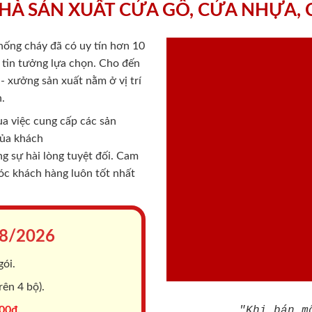
HÀ SẢN XUẤT CỬA GỖ, CỬA NHỰA,
chống cháy
đã có uy tín hơn 10
ý tin tưởng lựa chọn. Cho đến
 xưởng sản xuất nằm ở vị trí
.
a việc cung cấp các sản
của khách
 sự hài lòng tuyệt đối. Cam
sóc khách hàng luôn tốt nhất
8/2026
gói.
ên 4 bộ).
00đ.
"Khi bán m