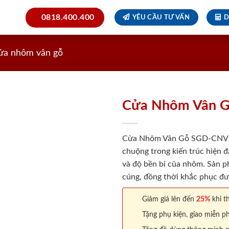
0818.400.400
YÊU CẦU TƯ VẤN
D
ửa nhôm vân gỗ
Cửa Nhôm Vân 
Cửa Nhôm Vân Gỗ SGD-CNVG-6
chuộng trong kiến trúc hiện đ
và độ bền bỉ của nhôm. Sản p
cúng, đồng thời khắc phục đ
Giảm giá lên đến
25%
khi th
Tặng phụ kiện, giao miễn ph