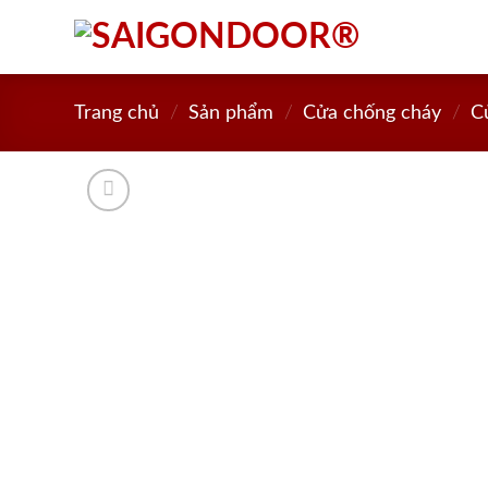
Skip
to
content
Trang chủ
/
Sản phẩm
/
Cửa chống cháy
/
C