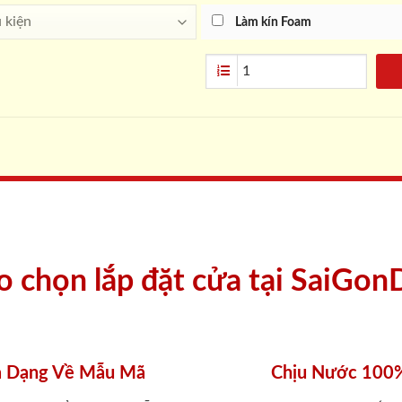
Làm kín Foam
ao chọn lắp đặt cửa tại SaiGon
 Dạng Về Mẫu Mã
Chịu Nước 100