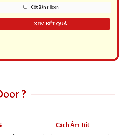
Cột Bắn silicon
XEM KẾT QUẢ
Door ?
%
Cách Âm Tốt