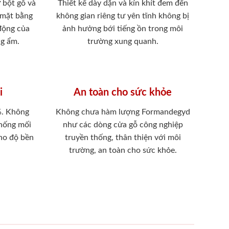
 bột gỗ và
Thiết kế dày dặn và kín khít đem đến
 mặt bằng
không gian riêng tư yên tĩnh không bị
 động của
ảnh hưởng bới tiếng ồn trong môi
ng ẩm.
trường xung quanh.
i
An toàn cho sức khỏe
%. Không
Không chưa hàm lượng Formandegyd
chống mối
như các dòng cửa gỗ công nghiệp
ho độ bền
truyền thống, thân thiện với môi
trường, an toàn cho sức khỏe.