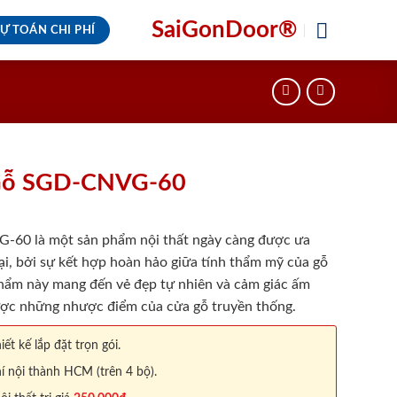
SaiGonDoor®
Ự TOÁN CHI PHÍ
Gỗ SGD-CNVG-60
0 là một sản phẩm nội thất ngày càng được ưa
ại, bởi sự kết hợp hoàn hảo giữa tính thẩm mỹ của gỗ
hẩm này mang đến vẻ đẹp tự nhiên và cảm giác ấm
ược những nhược điểm của cửa gỗ truyền thống.
iết kế lắp đặt trọn gói.
í nội thành HCM (trên 4 bộ).