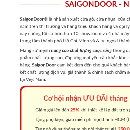
SAIGONDOOR - N
SaigonDoor®
là nhà sản xuất cửa gỗ, cửa nhựa, cửa 
năm trên thị trường và hàng triệu khách hàng và đại l
nay chúng tôi sở hữu hơn 10 showroom và 4 nhà máy -
trung tâm thành phố Hồ Chí Minh và & tại ngoại thành
Mang sứ mệnh
nâng cao chất lượng cuộc sống
thông qu
phẩm chất lượng cao, đáp ứng mọi yêu cầu khắc khe 
hàng.
SaigonDoor
cam kết đem đến cho quý khách hàng
kết chất lượng dịch vụ, giá thành & chính sách chăm 
tại Việt Nam.
Cơ hội nhận ƯU ĐÃI tháng
Giảm giá lên đến
25%
khi thiết kế lắp đặt trọn 
Tặng phụ kiện, giao miễn phí nội thành HCM (tr
Tặng đồ dùng thông minh nội thất trị giá
250.0