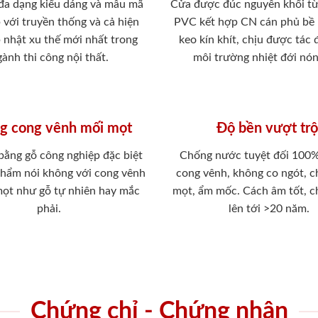
 đa dạng kiểu dáng và mẫu mã
Cửa được đúc nguyên khối từ
 với truyền thống và cả hiện
PVC kết hợp CN cán phủ bề
p nhật xu thế mới nhất trong
keo kín khít, chịu được tác
ành thi công nội thất.
môi trường nhiệt đới nó
g cong vênh mối mọt
Độ bền vượt trộ
 bằng gỗ công nghiệp đặc biệt
Chống nước tuyệt đối 100
phẩm nói không với cong vênh
cong vênh, không co ngót, 
mọt như gỗ tự nhiên hay mắc
mọt, ẩm mốc. Cách âm tốt, c
phải.
lên tới >20 năm.
Chứng chỉ - Chứng nhận