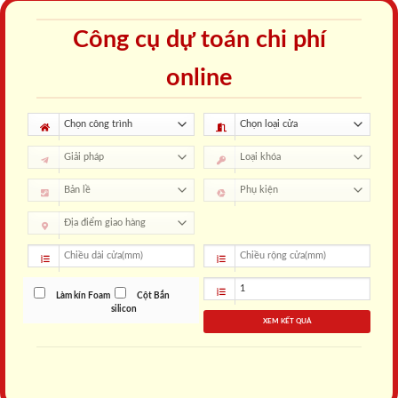
Công cụ dự toán chi phí
online
Làm kín Foam
Cột Bắn
silicon
XEM KẾT QUẢ