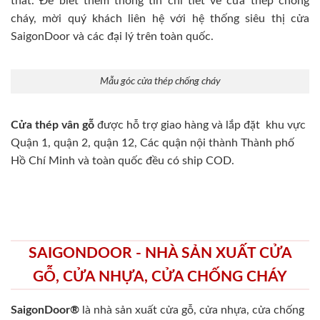
thất. Để biết thêm thông tin chi tiết về cửa thép chống
cháy, mời quý khách liên hệ với hệ thống siêu thị cửa
SaigonDoor và các đại lý trên toàn quốc.
Mẫu góc cửa thép chống cháy
Cửa thép vân gỗ
được hỗ trợ giao hàng và lắp đặt khu vực
Quận 1, quận 2, quận 12, Các quận nội thành Thành phố
Hồ Chí Minh và toàn quốc đều có ship COD.
SAIGONDOOR - NHÀ SẢN XUẤT CỬA
GỖ, CỬA NHỰA, CỬA CHỐNG CHÁY
SaigonDoor®
là nhà sản xuất cửa gỗ, cửa nhựa, cửa chống