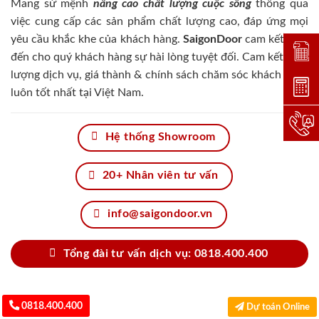
Mang sứ mệnh
nâng cao chất lượng cuộc sống
thông qua
việc cung cấp các sản phẩm chất lượng cao, đáp ứng mọi
yêu cầu khắc khe của khách hàng.
SaigonDoor
cam kết đem
Đặt lị
đến cho quý khách hàng sự hài lòng tuyệt đối. Cam kết chất
lượng dịch vụ, giá thành & chính sách chăm sóc khách hàng
Dự toá
luôn tốt nhất tại Việt Nam.
Hotlin
Hệ thống Showroom
20+ Nhân viên tư vấn
info@saigondoor.vn
Tổng đài tư vấn dịch vụ: 0818.400.400
0818.400.400
Dự toán Online