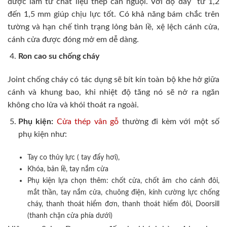
được làm từ chất liệu thép cán nguội. Với độ dày từ 1,2
đến 1,5 mm giúp chịu lực tốt. Có khả năng bám chắc trên
tường và hạn chế tình trạng lỏng bản lề, xệ lệch cánh cửa,
cánh cửa được đóng mở em dễ dàng.
Ron cao su chống cháy
Joint chống cháy có tác dụng sẽ bít kín toàn bộ khe hở giữa
cánh và khung bao, khi nhiệt độ tăng nó sẽ nở ra ngăn
không cho lửa và khói thoát ra ngoài.
Phụ kiện:
Cửa thép vân gỗ
thường đi kèm với một số
phụ kiện như:
Tay co thủy lực ( tay đẩy hơi),
Khóa, bản lề, tay nắm cửa
Phụ kiện lựa chọn thêm: chốt cửa, chốt âm cho cánh đôi,
mắt thần, tay nắm cửa, chuông điện, kính cường lực chống
cháy, thanh thoát hiểm đơn, thanh thoát hiểm đôi, Doorsill
(thanh chặn cửa phía dưới)