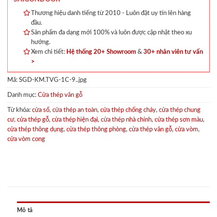
Thương hiệu danh tiếng từ 2010 - Luôn đặt uy tín lên hàng
đầu.
Sản phẩm đa dạng mới 100% và luôn được cập nhật theo xu
hướng.
Xem chi tiết:
Hệ thống 20+ Showroom
&
30+ nhân viên tư vấn
>
Mã:
SGD-KM.TVG-1C-9..jpg
Danh mục:
Cửa thép vân gỗ
Từ khóa:
cửa sổ
,
cửa thép an toàn
,
cửa thép chống cháy
,
cửa thép chung
cư
,
cửa thép gỗ
,
cửa thép hiện đại
,
cửa thép nhà chính
,
cửa thép sơn màu
,
cửa thép thông dụng
,
cửa thép thông phòng
,
cửa thép vân gỗ
,
cửa vòm
,
cửa vòm cong
Mô tả