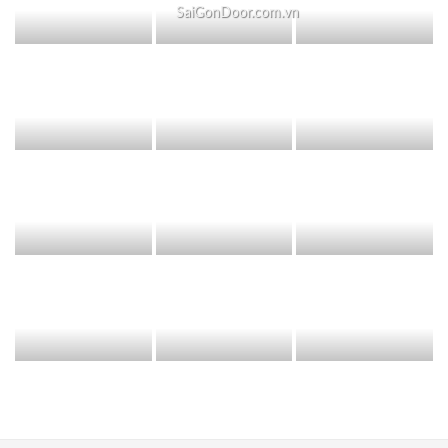
SaiGonDoor.com.vn