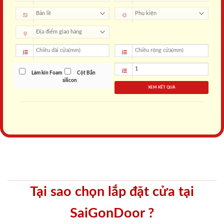
Làm kín Foam
Cột Bắn
silicon
XEM KẾT QUẢ
Tại sao chọn lắp đặt cửa tại
SaiGonDoor ?