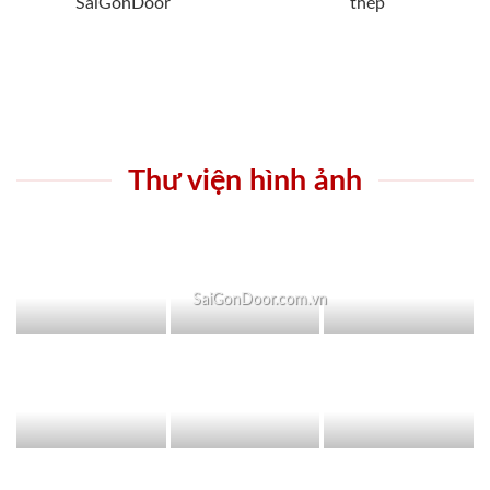
SaiGonDoor
thép
Thư viện hình ảnh
SaiGonDoor.com.vn