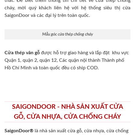
thất. Để biết thêm thông tin chi tiết về cửa thép chống
cháy, mời quý khách liên hệ với hệ thống siêu thị cửa
SaigonDoor và các đại lý trên toàn quốc.
Mẫu góc cửa thép chống cháy
Cửa thép vân gỗ
được hỗ trợ giao hàng và lắp đặt khu vực
Quận 1, quận 2, quận 12, Các quận nội thành Thành phố
Hồ Chí Minh và toàn quốc đều có ship COD.
SAIGONDOOR - NHÀ SẢN XUẤT CỬA
GỖ, CỬA NHỰA, CỬA CHỐNG CHÁY
SaigonDoor®
là nhà sản xuất cửa gỗ, cửa nhựa, cửa chống