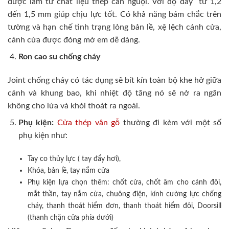
được làm từ chất liệu thép cán nguội. Với độ dày từ 1,2
đến 1,5 mm giúp chịu lực tốt. Có khả năng bám chắc trên
tường và hạn chế tình trạng lỏng bản lề, xệ lệch cánh cửa,
cánh cửa được đóng mở em dễ dàng.
Ron cao su chống cháy
Joint chống cháy có tác dụng sẽ bít kín toàn bộ khe hở giữa
cánh và khung bao, khi nhiệt độ tăng nó sẽ nở ra ngăn
không cho lửa và khói thoát ra ngoài.
Phụ kiện:
Cửa thép vân gỗ
thường đi kèm với một số
phụ kiện như:
Tay co thủy lực ( tay đẩy hơi),
Khóa, bản lề, tay nắm cửa
Phụ kiện lựa chọn thêm: chốt cửa, chốt âm cho cánh đôi,
mắt thần, tay nắm cửa, chuông điện, kính cường lực chống
cháy, thanh thoát hiểm đơn, thanh thoát hiểm đôi, Doorsill
(thanh chặn cửa phía dưới)