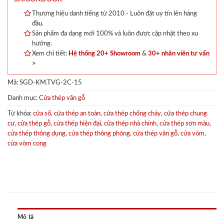
Thương hiệu danh tiếng từ 2010 - Luôn đặt uy tín lên hàng
đầu.
Sản phẩm đa dạng mới 100% và luôn được cập nhật theo xu
hướng.
Xem chi tiết:
Hệ thống 20+ Showroom
&
30+ nhân viên tư vấn
>
Mã:
SGD-KM.TVG-2C-15
Danh mục:
Cửa thép vân gỗ
Từ khóa:
cửa sổ
,
cửa thép an toàn
,
cửa thép chống cháy
,
cửa thép chung
cư
,
cửa thép gỗ
,
cửa thép hiện đại
,
cửa thép nhà chính
,
cửa thép sơn màu
,
cửa thép thông dụng
,
cửa thép thông phòng
,
cửa thép vân gỗ
,
cửa vòm
,
cửa vòm cong
Mô tả