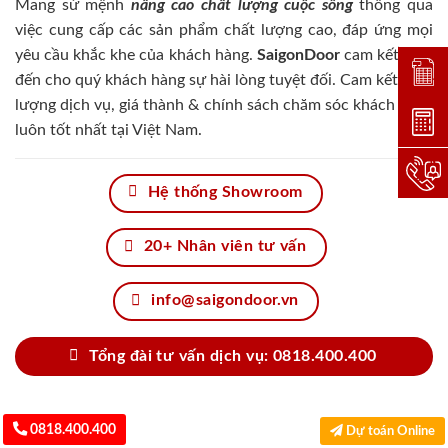
Mang sứ mệnh
nâng cao chất lượng cuộc sống
thông qua
việc cung cấp các sản phẩm chất lượng cao, đáp ứng mọi
yêu cầu khắc khe của khách hàng.
SaigonDoor
cam kết đem
Đặt lị
đến cho quý khách hàng sự hài lòng tuyệt đối. Cam kết chất
lượng dịch vụ, giá thành & chính sách chăm sóc khách hàng
Dự toá
luôn tốt nhất tại Việt Nam.
Hotlin
Hệ thống Showroom
20+ Nhân viên tư vấn
info@saigondoor.vn
Tổng đài tư vấn dịch vụ: 0818.400.400
0818.400.400
Dự toán Online