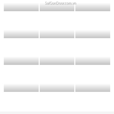
SaiGonDoor.com.vn