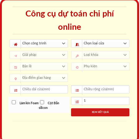
Công cụ dự toán chi phí
online
Làm kín Foam
Cột Bắn
silicon
XEM KẾT QUẢ