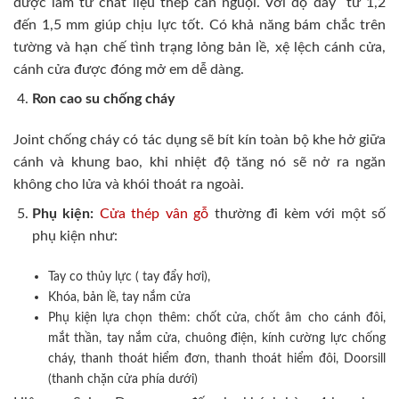
được làm từ chất liệu thép cán nguội. Với độ dày từ 1,2
đến 1,5 mm giúp chịu lực tốt. Có khả năng bám chắc trên
tường và hạn chế tình trạng lỏng bản lề, xệ lệch cánh cửa,
cánh cửa được đóng mở em dễ dàng.
Ron cao su chống cháy
Joint chống cháy có tác dụng sẽ bít kín toàn bộ khe hở giữa
cánh và khung bao, khi nhiệt độ tăng nó sẽ nở ra ngăn
không cho lửa và khói thoát ra ngoài.
Phụ kiện:
Cửa thép vân gỗ
thường đi kèm với một số
phụ kiện như:
Tay co thủy lực ( tay đẩy hơi),
Khóa, bản lề, tay nắm cửa
Phụ kiện lựa chọn thêm: chốt cửa, chốt âm cho cánh đôi,
mắt thần, tay nắm cửa, chuông điện, kính cường lực chống
cháy, thanh thoát hiểm đơn, thanh thoát hiểm đôi, Doorsill
(thanh chặn cửa phía dưới)