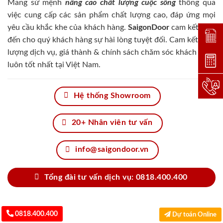
Mang sứ mệnh
nâng cao chất lượng cuộc sống
thông qua
việc cung cấp các sản phẩm chất lượng cao, đáp ứng mọi
yêu cầu khắc khe của khách hàng.
SaigonDoor
cam kết đem
Đặt lị
đến cho quý khách hàng sự hài lòng tuyệt đối. Cam kết chất
lượng dịch vụ, giá thành & chính sách chăm sóc khách hàng
Dự toá
luôn tốt nhất tại Việt Nam.
Hotlin
Hệ thống Showroom
20+ Nhân viên tư vấn
info@saigondoor.vn
Tổng đài tư vấn dịch vụ: 0818.400.400
0818.400.400
Dự toán Online