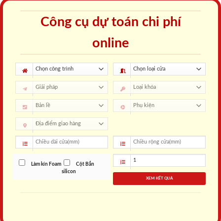
Công cụ dự toán chi phí
online
Làm kín Foam
Cột Bắn
silicon
XEM KẾT QUẢ