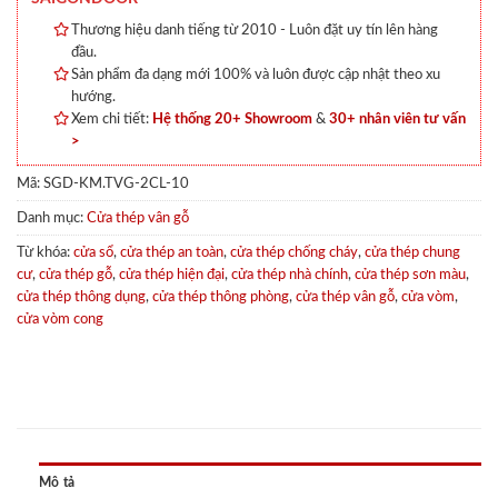
Thương hiệu danh tiếng từ 2010 - Luôn đặt uy tín lên hàng
đầu.
Sản phẩm đa dạng mới 100% và luôn được cập nhật theo xu
hướng.
Xem chi tiết:
Hệ thống 20+ Showroom
&
30+ nhân viên tư vấn
>
Mã:
SGD-KM.TVG-2CL-10
Danh mục:
Cửa thép vân gỗ
Từ khóa:
cửa sổ
,
cửa thép an toàn
,
cửa thép chống cháy
,
cửa thép chung
cư
,
cửa thép gỗ
,
cửa thép hiện đại
,
cửa thép nhà chính
,
cửa thép sơn màu
,
cửa thép thông dụng
,
cửa thép thông phòng
,
cửa thép vân gỗ
,
cửa vòm
,
cửa vòm cong
Mô tả