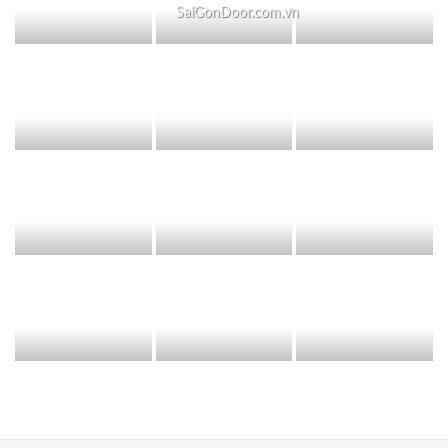
SaiGonDoor.com.vn