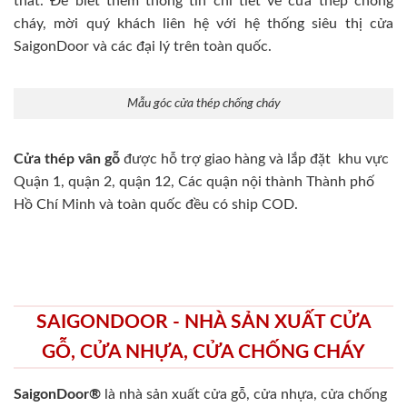
thất. Để biết thêm thông tin chi tiết về cửa thép chống
cháy, mời quý khách liên hệ với hệ thống siêu thị cửa
SaigonDoor và các đại lý trên toàn quốc.
Mẫu góc cửa thép chống cháy
Cửa thép vân gỗ
được hỗ trợ giao hàng và lắp đặt khu vực
Quận 1, quận 2, quận 12, Các quận nội thành Thành phố
Hồ Chí Minh và toàn quốc đều có ship COD.
SAIGONDOOR - NHÀ SẢN XUẤT CỬA
GỖ, CỬA NHỰA, CỬA CHỐNG CHÁY
SaigonDoor®
là nhà sản xuất cửa gỗ, cửa nhựa, cửa chống