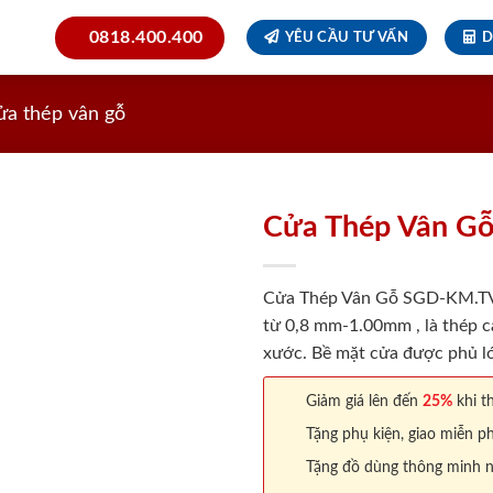
0818.400.400
YÊU CẦU TƯ VẤN
D
ửa thép vân gỗ
Cửa Thép Vân G
Cửa Thép Vân Gỗ SGD-KM.TVG-
từ 0,8 mm-1.00mm , là thép c
xước. Bề mặt cửa được phủ lớ
Giảm giá lên đến
25%
khi th
Tặng phụ kiện, giao miễn ph
Tặng đồ dùng thông minh nội