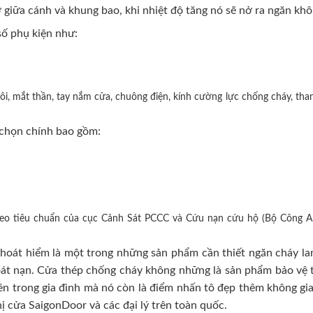
 giữa cánh và khung bao, khi nhiệt độ tăng nó sẽ nở ra ngăn khô
ố phụ kiện như:
i, mắt thần, tay nắm cửa, chuông điện, kính cường lực chống cháy, than
chọn chính bao gồm:
heo tiêu chuẩn của cục Cảnh Sát PCCC và Cứu nạn cứu hộ (Bộ Công A
oát hiểm là một trong những sản phẩm cần thiết ngăn cháy lan
hoát nạn. Cửa thép chống cháy không những là sản phẩm bảo vệ t
n trong gia đình mà nó còn là điểm nhấn tô đẹp thêm không gian 
hị cửa SaigonDoor và các đại lý trên toàn quốc.