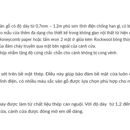
ân gỗ có độ dày từ 0.7mm – 1.2m phủ sơn tĩnh điện chống han gỉ, có k
mẫu cửa thêm đa dạng cho thiết kế trong không gian nội thất từ hiện đ
iệu Honeycomb paper hoặc tấm eron 2 mặt ở giữa kèm Rockwool bông thủy
của đám cháy truyền qua mặt bên ngoài của cánh cửa.
hộp nhằm tăng độ cứng chắc chắn cho cánh không bị cong vênh.
sét trên bề mặt thép. Điều này giúp bảo đảm bề mặt cửa luôn ở 
ĩnh điện, có nhiều màu sắc vân gỗ được lựa chọn phù hợp cho nhi
 được làm từ chất liệu thép cán nguội. Với độ dày từ 1,2 đến
h cửa, cánh cửa được đóng mở em dễ dàng.