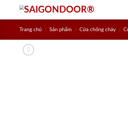
Skip
to
content
Trang chủ
/
Sản phẩm
/
Cửa chống cháy
/
C