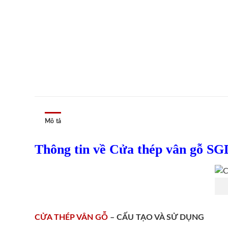
Mô tả
Thông tin về Cửa thép vân gỗ SG
CỬA THÉP VÂN GỖ
– CẤU TẠO VÀ SỬ DỤNG