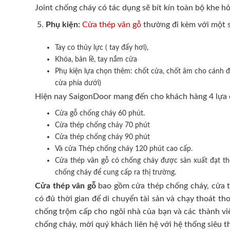
Joint chống cháy có tác dụng sẽ bít kín toàn bộ khe hở
Phụ kiện:
Cửa thép vân gỗ
thường đi kèm với một s
Tay co thủy lực ( tay đẩy hơi),
Khóa, bản lề, tay nắm cửa
Phụ kiện lựa chọn thêm: chốt cửa, chốt âm cho cánh đô
cửa phía dưới)
Hiện nay SaigonDoor mang đến cho khách hàng 4 lựa 
Cửa gỗ chống cháy 60 phút.
Cửa thép chống cháy 70 phút
Cửa thép chống cháy 90 phút
Và cửa Thép chống cháy 120 phút cao cấp.
Cửa thép vân gỗ có chống cháy được sản xuất đạt t
chống cháy để cung cấp ra thị trường.
Cửa thép vân gỗ
bao gồm cửa thép chống cháy, cửa th
có đủ thời gian để di chuyển tài sản và chạy thoát t
chống trộm cấp cho ngôi nhà của bạn và các thành viê
chống cháy, mời quý khách liên hệ với hệ thống siêu t