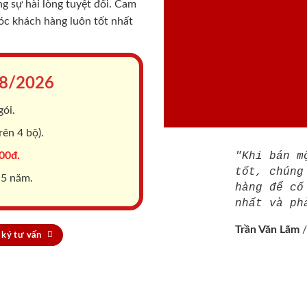
 sự hài lòng tuyệt đối. Cam
sóc khách hàng luôn tốt nhất
8/2026
gói.
ên 4 bộ).
00đ.
"Khi bán m
tốt, chúng
 5 năm.
hàng để cố
nhất và ph
Trần Văn Lãm
ký tư vấn