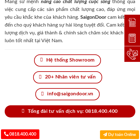
Mang sứ mệnh
nâng cao chất lượng cuộc sống
thông qua
việc cung cấp các sản phẩm chất lượng cao, đáp ứng mọi
yêu cầu khắc khe của khách hàng.
SaigonDoor
cam kết đem
Đặt lị
đến cho quý khách hàng sự hài lòng tuyệt đối. Cam kết chất
lượng dịch vụ, giá thành & chính sách chăm sóc khách hàng
Dự toá
luôn tốt nhất tại Việt Nam.
Hotlin
Hệ thống Showroom
20+ Nhân viên tư vấn
info@saigondoor.vn
Tổng đài tư vấn dịch vụ: 0818.400.400
0818.400.400
Dự toán Online