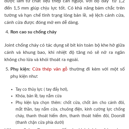
được làm từ chất liệu thép cán nguội. Với độ dày từ 1,2
đến 1,5 mm giúp chịu lực tốt. Có khả năng bám chắc trên
tường và hạn chế tình trạng lỏng bản lề, xệ lệch cánh cửa,
cánh cửa được đóng mở em dễ dàng.
Ron cao su chống cháy
Joint chống cháy có tác dụng sẽ bít kín toàn bộ khe hở giữa
cánh và khung bao, khi nhiệt độ tăng nó sẽ nở ra ngăn
không cho lửa và khói thoát ra ngoài.
Phụ kiện:
Cửa thép vân gỗ
thường đi kèm với một số
phụ kiện như:
Tay co thủy lực ( tay đẩy hơi),
Khóa, bản lề, tay nắm cửa
Phụ kiện lựa chọn thêm: chốt cửa, chốt âm cho cánh đôi,
mắt thần, tay nắm cửa, chuông điện, kính cường lực chống
cháy, thanh thoát hiểm đơn, thanh thoát hiểm đôi, Doorsill
(thanh chặn cửa phía dưới)