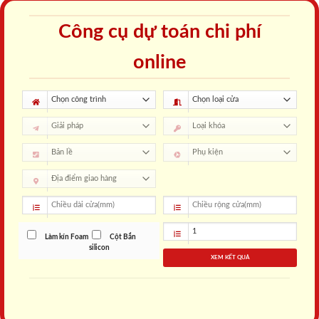
Công cụ dự toán chi phí
online
Làm kín Foam
Cột Bắn
silicon
XEM KẾT QUẢ