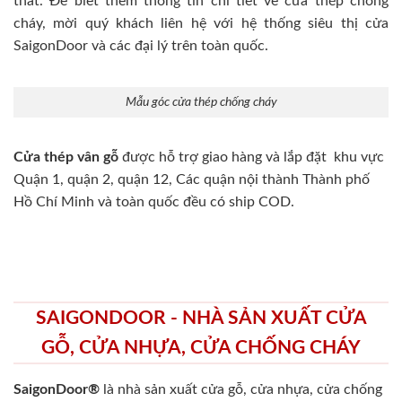
thất. Để biết thêm thông tin chi tiết về cửa thép chống
cháy, mời quý khách liên hệ với hệ thống siêu thị cửa
SaigonDoor và các đại lý trên toàn quốc.
Mẫu góc cửa thép chống cháy
Cửa thép vân gỗ
được hỗ trợ giao hàng và lắp đặt khu vực
Quận 1, quận 2, quận 12, Các quận nội thành Thành phố
Hồ Chí Minh và toàn quốc đều có ship COD.
SAIGONDOOR - NHÀ SẢN XUẤT CỬA
GỖ, CỬA NHỰA, CỬA CHỐNG CHÁY
SaigonDoor®
là nhà sản xuất cửa gỗ, cửa nhựa, cửa chống