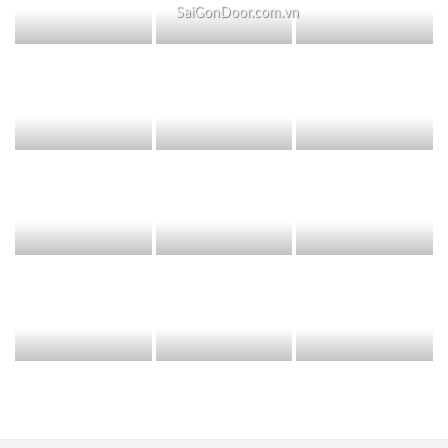
SaiGonDoor.com.vn