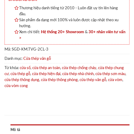
Thương hiệu danh tiếng từ 2010 - Luôn đặt uy tín lên hàng
đầu.
Sản phẩm đa dạng mới 100% và luôn được cập nhật theo xu
hướng.
Xem chi tiết:
Hệ thống 20+ Showroom
&
30+ nhân viên tư vấn
>
Mã:
SGD-KM.TVG-2CL-3
Danh mục:
Cửa thép vân gỗ
Từ khóa:
cửa sổ
,
cửa thép an toàn
,
cửa thép chống cháy
,
cửa thép chung
cư
,
cửa thép gỗ
,
cửa thép hiện đại
,
cửa thép nhà chính
,
cửa thép sơn màu
,
cửa thép thông dụng
,
cửa thép thông phòng
,
cửa thép vân gỗ
,
cửa vòm
,
cửa vòm cong
Mô tả