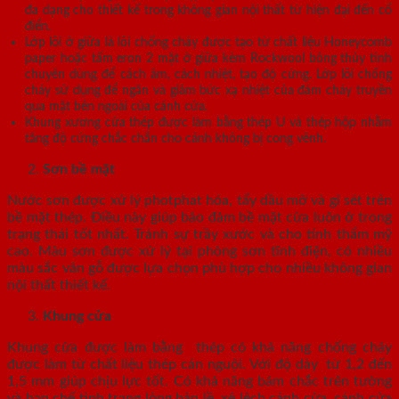
đa dạng cho thiết kế trong không gian nội thất từ hiện đại đến cổ
điển.
Lớp lõi ở giữa là lõi chống cháy được tạo từ chất liệu Honeycomb
paper hoặc tấm eron 2 mặt ở giữa kèm Rockwool bông thủy tinh
chuyên dùng để cách âm, cách nhiệt, tạo độ cứng. Lớp lõi chống
cháy sử dụng để ngăn và giảm bức xạ nhiệt của đám cháy truyền
qua mặt bên ngoài của cánh cửa.
Khung xương cửa thép được làm bằng thép U và thép hộp nhằm
tăng độ cứng chắc chắn cho cánh không bị cong vênh.
Sơn bề mặt
Nước sơn được xử lý photphat hóa, tẩy dầu mỡ và gỉ sét trên
bề mặt thép. Điều này giúp bảo đảm bề mặt cửa luôn ở trong
trạng thái tốt nhất. Tránh sự trầy xước và cho tính thẩm mỹ
cao. Màu sơn được xử lý tại phòng sơn tĩnh điện, có nhiều
màu sắc vân gỗ được lựa chọn phù hợp cho nhiều không gian
nội thất thiết kế.
Khung cửa
Khung cửa được làm bằng thép có khả năng chống cháy
được làm từ chất liệu thép cán nguội. Với độ dày từ 1,2 đến
1,5 mm giúp chịu lực tốt. Có khả năng bám chắc trên tường
và hạn chế tình trạng lỏng bản lề, xệ lệch cánh cửa, cánh cửa