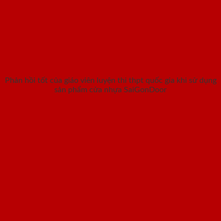
Phản hồi tốt của giáo viên luyện thi thpt quốc gia khi sử dụng
sản phẩm cửa nhựa SaiGonDoor