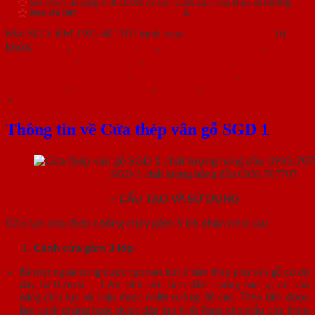
Sản phẩm đa dạng mới 100% và luôn được cập nhật theo xu hướng.
Xem chi tiết:
Hệ thống 20+ Showroom
&
30+ nhân viên tư vấn >
Mã:
SGD-KM.TVG-4C.10
Danh mục:
Cửa thép vân gỗ
Từ
khóa:
cửa sổ
,
cửa thép an toàn
,
cửa thép chống cháy
,
cửa
thép chung cư
,
cửa thép gỗ
,
cửa thép hiện đại
,
cửa thép nhà
chính
,
cửa thép sơn màu
,
cửa thép thông dụng
,
cửa thép
thông phòng
,
cửa thép vân gỗ
,
cửa vòm
,
cửa vòm cong
Mô tả
Thông tin về Cửa thép vân gỗ SGD 1
Cửa thép vân gỗ
SGD 1 chất lượng hàng đầu 0933.707707
CỬA THÉP VÂN GỖ
– CẤU TẠO VÀ SỬ DỤNG
Cấu tạo cửa thép chống cháy gồm 5 bộ phận như sau:
Cánh cửa
gồm 3 lớp
Bề mặt ngoài cùng được tạo nên bởi 2 tấm thép phủ vân gỗ có độ
dày từ 0.7mm – 1.2m phủ sơn tĩnh điện chống han gỉ, có khả
năng chịu lực và chịu được nhiệt cường độ cao. Thép tấm được
làm cánh phẳng hoặc được dập tạo hình Pano cho mẫu cửa thêm