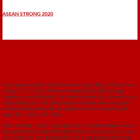
ASEAN STRONG 2020
Nhà máy - Xưởng sản xuất
Nhà máy sản xuất Cửa SaiGonDoor được đặt tại Thạnh Xuân,
Quận 12, TP.Hồ Chí Minh. Với diện tích 20.000 m2, dây
truyền sản xuất đồng bộ các sản phẩm cửa gỗ ,cửa nhựa, cửa
thép chống cháy. Với sản lượng và thị phần nằm trong top
những công ty đứng đầu về ngành sản xuất cung ứng cửa
ngoài thị trường miền Nam.
Bên cạnh dây truyền công nghệ hiện đại,
SaiGonDoor
còn có
đội ngũ kỹ thuật viên lành nghề nhiều năm trong lĩnh vực sản
xuất đồ gỗ nội thất gỗ tự nhiên. Với dòng gỗ tự nhiên dòng