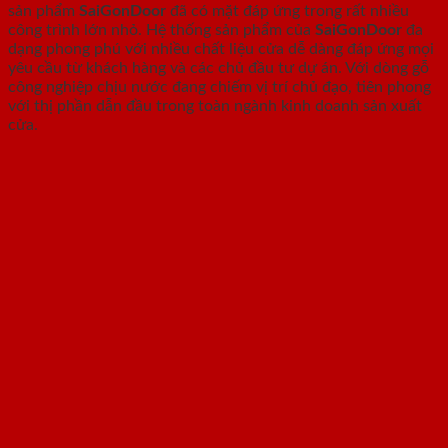
sản phẩm
SaiGonDoor
đã có mặt đáp ứng trong rất nhiều
công trình lớn nhỏ. Hệ thống sản phẩm của
SaiGonDoor
đa
dạng phong phú với nhiều chất liệu cửa dễ dàng đáp ứng mọi
yêu cầu từ khách hàng và các chủ đầu tư dự án. Với dòng gỗ
công nghiệp chịu nước đang chiếm vị trí chủ đạo, tiên phong
với thị phần dẫn đầu trong toàn ngành kinh doanh sản xuất
cửa.