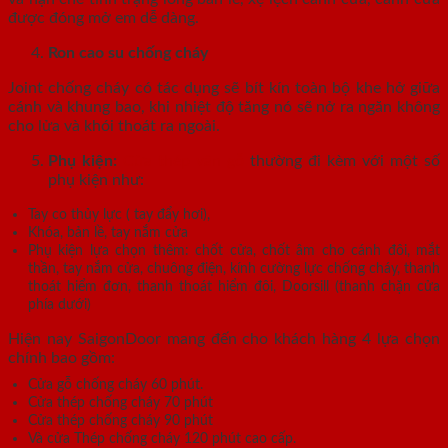
được đóng mở em dễ dàng.
Ron cao su chống cháy
Joint chống cháy có tác dụng sẽ bít kín toàn bộ khe hở giữa
cánh và khung bao, khi nhiệt độ tăng nó sẽ nở ra ngăn không
cho lửa và khói thoát ra ngoài.
Phụ kiện:
Cửa thép vân gỗ
thường đi kèm với một số
phụ kiện như:
Tay co thủy lực ( tay đẩy hơi),
Khóa, bản lề, tay nắm cửa
Phụ kiện lựa chọn thêm: chốt cửa, chốt âm cho cánh đôi, mắt
thần, tay nắm cửa, chuông điện, kính cường lực chống cháy, thanh
thoát hiểm đơn, thanh thoát hiểm đôi, Doorsill (thanh chặn cửa
phía dưới)
Hiện nay SaigonDoor mang đến cho khách hàng 4 lựa chọn
chính bao gồm:
Cửa gỗ chống cháy 60 phút.
Cửa thép chống cháy 70 phút
Cửa thép chống cháy 90 phút
Và cửa Thép chống cháy 120 phút cao cấp.