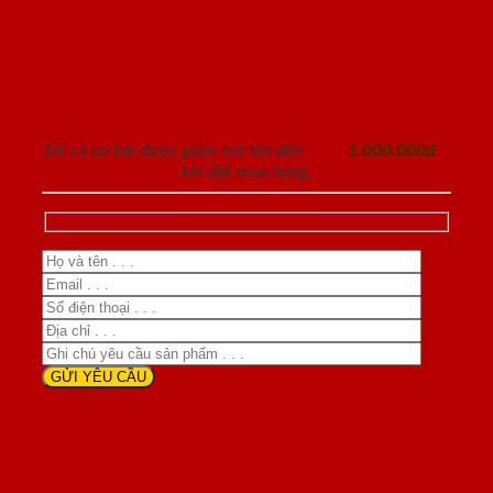
ĐĂNG KÝ NHẬN TƯ VẤN
Để có cơ hội được giảm trừ lên đến
1.000.000đ
khi đặt mua hàng.