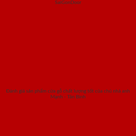
SaiGonDoor
Đánh giá sản phẩm cửa gỗ chất lượng tốt của chủ nhà anh
Mạnh - Tân Bình