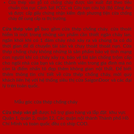
Cửa thép vân gỗ có chống cháy được sản xuất đạt theo tiêu
chuẩn của cục Cảnh Sát PCCC và Cứu nạn cứu hộ (Bộ Công An)
và được cấp giấy chứng nhận kiểm định phương tiện cửa chống
cháy để cung cấp ra thị trường.
Cửa thép vân gỗ
bao gồm cửa thép chống cháy, cửa thoát
hiểm là một trong những sản phẩm cần thiết ngăn cháy lan,
ngăn khói khi có 1 đám cháy nhỏ xảy ra và chúng ta có đủ
thời gian để di chuyển tài sản và chạy thoát thoát nạn. Cửa
thép chống cháy không những là sản phẩm bảo vệ tính mạng
con người khi có cháy xảy ra, bảo vệ tài sản chống trộm cấp
cho ngôi nhà của bạn và các thành viên trong gia đình mà nó
còn là điểm nhấn tô đẹp thêm không gian nội thất. Để biết
thêm thông tin chi tiết về cửa thép chống cháy, mời quý
khách liên hệ với hệ thống siêu thị cửa SaigonDoor và các đại
lý trên toàn quốc.
Mẫu góc cửa thép chống cháy
Cửa thép vân gỗ
được hỗ trợ giao hàng và lắp đặt khu vực
Quận 1, quận 2, quận 12, Các quận nội thành Thành phố Hồ
Chí Minh và toàn quốc đều có ship COD.