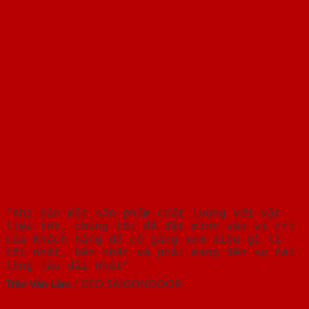
"Khi bán một sản phẩm chất lượng với vật
liệu tốt, chúng tôi đã đặt mình vào vị trí
của Khách hàng để cố gắng xem điều gì là
tốt nhất, bền nhất và phải mang đến sự hài
lòng lâu dài nhất"
Trần Văn Lãm
/
CEO SAIGONDOOR