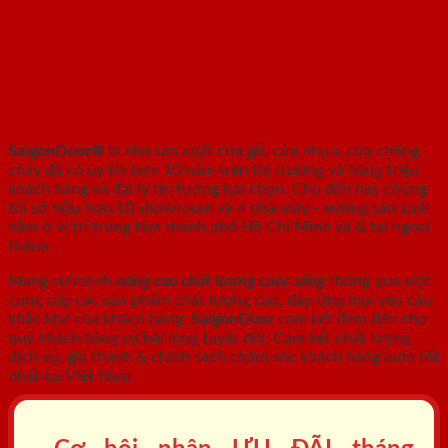
SAIGONDOOR - NHÀ SẢN XUẤT CỬA
GỖ, CỬA NHỰA, CỬA CHỐNG CHÁY
SaigonDoor®
là nhà sản xuất cửa gỗ, cửa nhựa, cửa chống
cháy
đã có uy tín hơn 10 năm trên thị trường và hàng triệu
khách hàng và đại lý tin tưởng lựa chọn. Cho đến nay chúng
tôi sở hữu hơn 10 showroom và 4 nhà máy - xưởng sản xuất
nằm ở vị trí trung tâm thành phố Hồ Chí Minh và & tại ngoại
thành.
Mang sứ mệnh
nâng cao chất lượng cuộc sống
thông qua việc
cung cấp các sản phẩm chất lượng cao, đáp ứng mọi yêu cầu
khắc khe của khách hàng.
SaigonDoor
cam kết đem đến cho
quý khách hàng sự hài lòng tuyệt đối. Cam kết chất lượng
dịch vụ, giá thành & chính sách chăm sóc khách hàng luôn tốt
nhất tại Việt Nam.