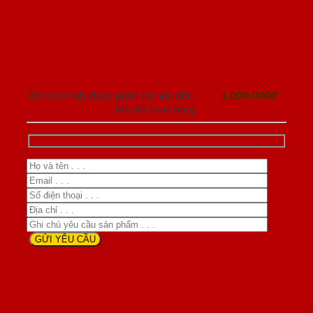
ĐĂNG KÝ NHẬN TƯ VẤN
Để có cơ hội được giảm trừ lên đến
1.000.000đ
khi đặt mua hàng.