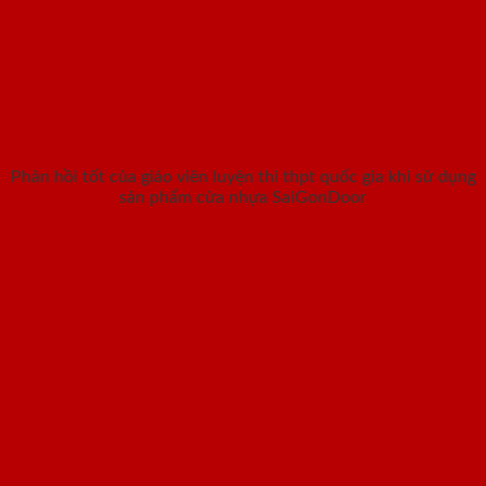
Phản hồi tốt của giáo viên luyện thi thpt quốc gia khi sử dụng
sản phẩm cửa nhựa SaiGonDoor