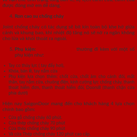
được đóng mở em dễ dàng.
Ron cao su chống cháy
Joint chống cháy có tác dụng sẽ bít kín toàn bộ khe hở giữa
cánh và khung bao, khi nhiệt độ tăng nó sẽ nở ra ngăn không
cho lửa và khói thoát ra ngoài.
Phụ kiện:
Cửa thép vân gỗ
thường đi kèm với một số
phụ kiện như:
Tay co thủy lực ( tay đẩy hơi),
Khóa, bản lề, tay nắm cửa
Phụ kiện lựa chọn thêm: chốt cửa, chốt âm cho cánh đôi, mắt
thần, tay nắm cửa, chuông điện, kính cường lực chống cháy, thanh
thoát hiểm đơn, thanh thoát hiểm đôi, Doorsill (thanh chặn cửa
phía dưới)
Hiện nay SaigonDoor mang đến cho khách hàng 4 lựa chọn
chính bao gồm:
Cửa gỗ chống cháy 60 phút.
Cửa thép chống cháy 70 phút
Cửa thép chống cháy 90 phút
Và cửa Thép chống cháy 120 phút cao cấp.