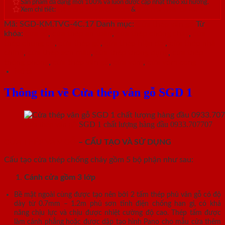
Sản phẩm đa dạng mới 100% và luôn được cập nhật theo xu hướng.
Xem chi tiết:
Hệ thống 20+ Showroom
&
30+ nhân viên tư vấn >
Mã:
SGD-KM.TVG-4C.17
Danh mục:
Cửa thép vân gỗ
Từ
khóa:
cửa sổ
,
cửa thép an toàn
,
cửa thép chống cháy
,
cửa
thép chung cư
,
cửa thép gỗ
,
cửa thép hiện đại
,
cửa thép nhà
chính
,
cửa thép sơn màu
,
cửa thép thông dụng
,
cửa thép
thông phòng
,
cửa thép vân gỗ
,
cửa vòm
,
cửa vòm cong
Mô tả
Thông tin về Cửa thép vân gỗ SGD 1
Cửa thép vân gỗ
SGD 1 chất lượng hàng đầu 0933.707707
CỬA THÉP VÂN GỖ
– CẤU TẠO VÀ SỬ DỤNG
Cấu tạo cửa thép chống cháy gồm 5 bộ phận như sau:
Cánh cửa
gồm 3 lớp
Bề mặt ngoài cùng được tạo nên bởi 2 tấm thép phủ vân gỗ có độ
dày từ 0.7mm – 1.2m phủ sơn tĩnh điện chống han gỉ, có khả
năng chịu lực và chịu được nhiệt cường độ cao. Thép tấm được
làm cánh phẳng hoặc được dập tạo hình Pano cho mẫu cửa thêm