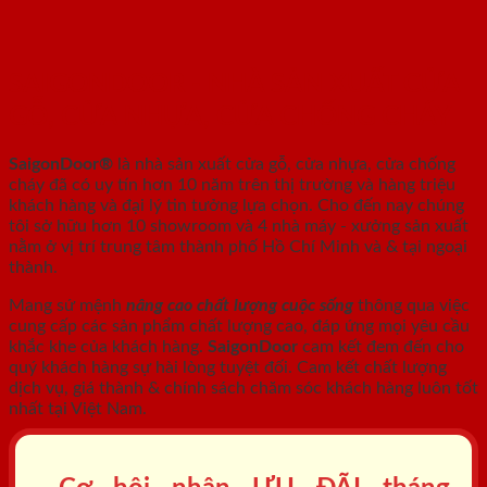
SAIGONDOOR - NHÀ SẢN XUẤT CỬA
GỖ, CỬA NHỰA, CỬA CHỐNG CHÁY
SaigonDoor®
là nhà sản xuất cửa gỗ, cửa nhựa, cửa chống
cháy
đã có uy tín hơn 10 năm trên thị trường và hàng triệu
khách hàng và đại lý tin tưởng lựa chọn. Cho đến nay chúng
tôi sở hữu hơn 10 showroom và 4 nhà máy - xưởng sản xuất
nằm ở vị trí trung tâm thành phố Hồ Chí Minh và & tại ngoại
thành.
Mang sứ mệnh
nâng cao chất lượng cuộc sống
thông qua việc
cung cấp các sản phẩm chất lượng cao, đáp ứng mọi yêu cầu
khắc khe của khách hàng.
SaigonDoor
cam kết đem đến cho
quý khách hàng sự hài lòng tuyệt đối. Cam kết chất lượng
dịch vụ, giá thành & chính sách chăm sóc khách hàng luôn tốt
nhất tại Việt Nam.