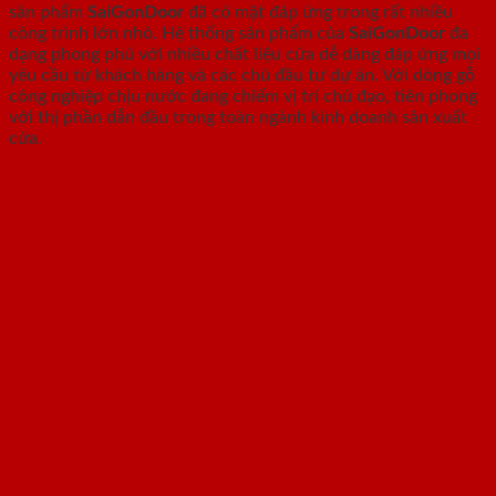
sản phẩm
SaiGonDoor
đã có mặt đáp ứng trong rất nhiều
công trình lớn nhỏ. Hệ thống sản phẩm của
SaiGonDoor
đa
dạng phong phú với nhiều chất liệu cửa dễ dàng đáp ứng mọi
yêu cầu từ khách hàng và các chủ đầu tư dự án. Với dòng gỗ
công nghiệp chịu nước đang chiếm vị trí chủ đạo, tiên phong
với thị phần dẫn đầu trong toàn ngành kinh doanh sản xuất
cửa.