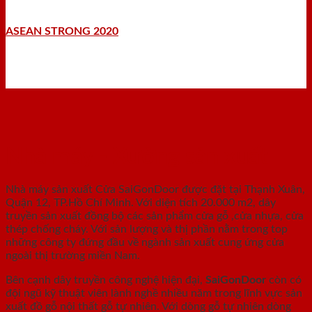
ASEAN STRONG 2020
Nhà máy - Xưởng sản xuất
Nhà máy sản xuất Cửa SaiGonDoor được đặt tại Thạnh Xuân,
Quận 12, TP.Hồ Chí Minh. Với diện tích 20.000 m2, dây
truyền sản xuất đồng bộ các sản phẩm cửa gỗ ,cửa nhựa, cửa
thép chống cháy. Với sản lượng và thị phần nằm trong top
những công ty đứng đầu về ngành sản xuất cung ứng cửa
ngoài thị trường miền Nam.
Bên cạnh dây truyền công nghệ hiện đại,
SaiGonDoor
còn có
đội ngũ kỹ thuật viên lành nghề nhiều năm trong lĩnh vực sản
xuất đồ gỗ nội thất gỗ tự nhiên. Với dòng gỗ tự nhiên dòng