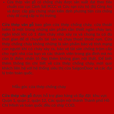
Cửa thép vân gỗ có chống cháy được sản xuất đạt theo tiêu
chuẩn của cục Cảnh Sát PCCC và Cứu nạn cứu hộ (Bộ Công An)
và được cấp giấy chứng nhận kiểm định phương tiện cửa chống
cháy để cung cấp ra thị trường.
Cửa thép vân gỗ
bao gồm cửa thép chống cháy, cửa thoát
hiểm là một trong những sản phẩm cần thiết ngăn cháy lan,
ngăn khói khi có 1 đám cháy nhỏ xảy ra và chúng ta có đủ
thời gian để di chuyển tài sản và chạy thoát thoát nạn. Cửa
thép chống cháy không những là sản phẩm bảo vệ tính mạng
con người khi có cháy xảy ra, bảo vệ tài sản chống trộm cấp
cho ngôi nhà của bạn và các thành viên trong gia đình mà nó
còn là điểm nhấn tô đẹp thêm không gian nội thất. Để biết
thêm thông tin chi tiết về cửa thép chống cháy, mời quý
khách liên hệ với hệ thống siêu thị cửa SaigonDoor và các đại
lý trên toàn quốc.
Mẫu góc cửa thép chống cháy
Cửa thép vân gỗ
được hỗ trợ giao hàng và lắp đặt khu vực
Quận 1, quận 2, quận 12, Các quận nội thành Thành phố Hồ
Chí Minh và toàn quốc đều có ship COD.