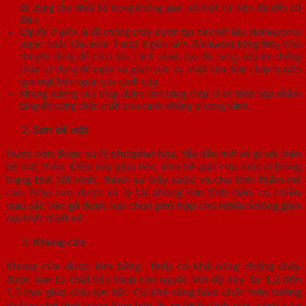
đa dạng cho thiết kế trong không gian nội thất từ hiện đại đến cổ
điển.
Lớp lõi ở giữa là lõi chống cháy được tạo từ chất liệu Honeycomb
paper hoặc tấm eron 2 mặt ở giữa kèm Rockwool bông thủy tinh
chuyên dùng để cách âm, cách nhiệt, tạo độ cứng. Lớp lõi chống
cháy sử dụng để ngăn và giảm bức xạ nhiệt của đám cháy truyền
qua mặt bên ngoài của cánh cửa.
Khung xương cửa thép được làm bằng thép U và thép hộp nhằm
tăng độ cứng chắc chắn cho cánh không bị cong vênh.
Sơn bề mặt
Nước sơn được xử lý photphat hóa, tẩy dầu mỡ và gỉ sét trên
bề mặt thép. Điều này giúp bảo đảm bề mặt cửa luôn ở trong
trạng thái tốt nhất. Tránh sự trầy xước và cho tính thẩm mỹ
cao. Màu sơn được xử lý tại phòng sơn tĩnh điện, có nhiều
màu sắc vân gỗ được lựa chọn phù hợp cho nhiều không gian
nội thất thiết kế.
Khung cửa
Khung cửa được làm bằng thép có khả năng chống cháy
được làm từ chất liệu thép cán nguội. Với độ dày từ 1,2 đến
1,5 mm giúp chịu lực tốt. Có khả năng bám chắc trên tường
và hạn chế tình trạng lỏng bản lề, xệ lệch cánh cửa, cánh cửa