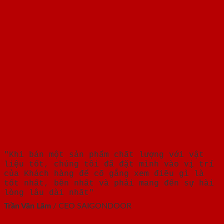
"Khi bán một sản phẩm chất lượng với vật
liệu tốt, chúng tôi đã đặt mình vào vị trí
của Khách hàng để cố gắng xem điều gì là
tốt nhất, bền nhất và phải mang đến sự hài
lòng lâu dài nhất"
Trần Văn Lãm
/
CEO SAIGONDOOR