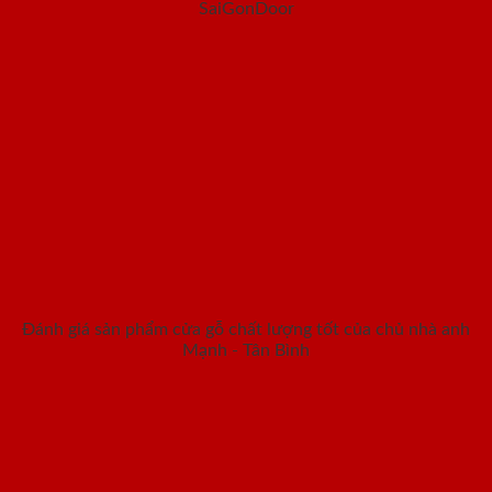
SaiGonDoor
Đánh giá sản phẩm cửa gỗ chất lượng tốt của chủ nhà anh
Mạnh - Tân Bình