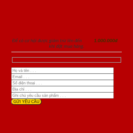
ĐĂNG KÝ NHẬN TƯ VẤN
Để có cơ hội được giảm trừ lên đến
1.000.000đ
khi đặt mua hàng.