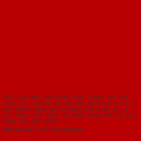
"Khi bán một sản phẩm chất lượng với vật
liệu tốt, chúng tôi đã đặt mình vào vị trí
của Khách hàng để cố gắng xem điều gì là
tốt nhất, bền nhất và phải mang đến sự hài
lòng lâu dài nhất"
Trần Văn Lãm
/
CEO SAIGONDOOR