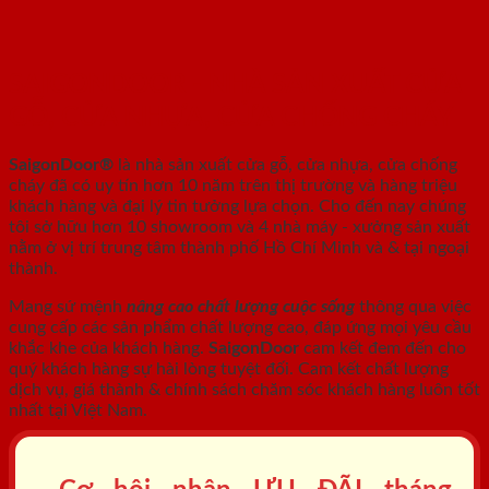
SAIGONDOOR - NHÀ SẢN XUẤT CỬA
GỖ, CỬA NHỰA, CỬA CHỐNG CHÁY
SaigonDoor®
là nhà sản xuất cửa gỗ, cửa nhựa, cửa chống
cháy
đã có uy tín hơn 10 năm trên thị trường và hàng triệu
khách hàng và đại lý tin tưởng lựa chọn. Cho đến nay chúng
tôi sở hữu hơn 10 showroom và 4 nhà máy - xưởng sản xuất
nằm ở vị trí trung tâm thành phố Hồ Chí Minh và & tại ngoại
thành.
Mang sứ mệnh
nâng cao chất lượng cuộc sống
thông qua việc
cung cấp các sản phẩm chất lượng cao, đáp ứng mọi yêu cầu
khắc khe của khách hàng.
SaigonDoor
cam kết đem đến cho
quý khách hàng sự hài lòng tuyệt đối. Cam kết chất lượng
dịch vụ, giá thành & chính sách chăm sóc khách hàng luôn tốt
nhất tại Việt Nam.