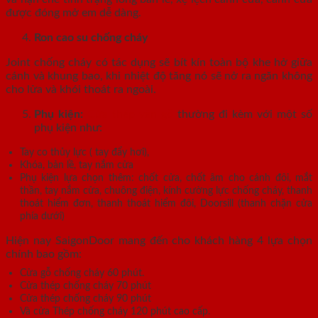
được đóng mở em dễ dàng.
Ron cao su chống cháy
Joint chống cháy có tác dụng sẽ bít kín toàn bộ khe hở giữa
cánh và khung bao, khi nhiệt độ tăng nó sẽ nở ra ngăn không
cho lửa và khói thoát ra ngoài.
Phụ kiện:
Cửa thép vân gỗ
thường đi kèm với một số
phụ kiện như:
Tay co thủy lực ( tay đẩy hơi),
Khóa, bản lề, tay nắm cửa
Phụ kiện lựa chọn thêm: chốt cửa, chốt âm cho cánh đôi, mắt
thần, tay nắm cửa, chuông điện, kính cường lực chống cháy, thanh
thoát hiểm đơn, thanh thoát hiểm đôi, Doorsill (thanh chặn cửa
phía dưới)
Hiện nay SaigonDoor mang đến cho khách hàng 4 lựa chọn
chính bao gồm:
Cửa gỗ chống cháy 60 phút.
Cửa thép chống cháy 70 phút
Cửa thép chống cháy 90 phút
Và cửa Thép chống cháy 120 phút cao cấp.