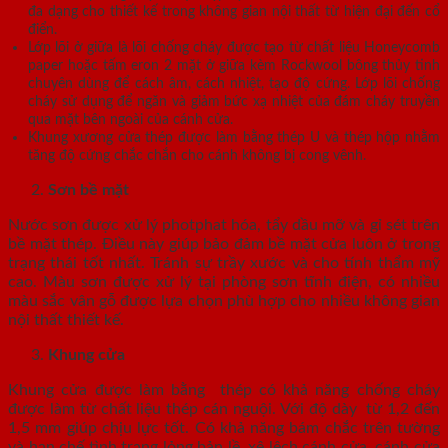
đa dạng cho thiết kế trong không gian nội thất từ hiện đại đến cổ
điển.
Lớp lõi ở giữa là lõi chống cháy được tạo từ chất liệu Honeycomb
paper hoặc tấm eron 2 mặt ở giữa kèm Rockwool bông thủy tinh
chuyên dùng để cách âm, cách nhiệt, tạo độ cứng. Lớp lõi chống
cháy sử dụng để ngăn và giảm bức xạ nhiệt của đám cháy truyền
qua mặt bên ngoài của cánh cửa.
Khung xương cửa thép được làm bằng thép U và thép hộp nhằm
tăng độ cứng chắc chắn cho cánh không bị cong vênh.
Sơn bề mặt
Nước sơn được xử lý photphat hóa, tẩy dầu mỡ và gỉ sét trên
bề mặt thép. Điều này giúp bảo đảm bề mặt cửa luôn ở trong
trạng thái tốt nhất. Tránh sự trầy xước và cho tính thẩm mỹ
cao. Màu sơn được xử lý tại phòng sơn tĩnh điện, có nhiều
màu sắc vân gỗ được lựa chọn phù hợp cho nhiều không gian
nội thất thiết kế.
Khung cửa
Khung cửa được làm bằng thép có khả năng chống cháy
được làm từ chất liệu thép cán nguội. Với độ dày từ 1,2 đến
1,5 mm giúp chịu lực tốt. Có khả năng bám chắc trên tường
và hạn chế tình trạng lỏng bản lề, xệ lệch cánh cửa, cánh cửa