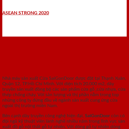
ASEAN STRONG 2020
Nhà máy - Xưởng sản xuất
Nhà máy sản xuất Cửa SaiGonDoor được đặt tại Thạnh Xuân,
Quận 12, TP.Hồ Chí Minh. Với diện tích 20.000 m2, dây
truyền sản xuất đồng bộ các sản phẩm cửa gỗ ,cửa nhựa, cửa
thép chống cháy. Với sản lượng và thị phần nằm trong top
những công ty đứng đầu về ngành sản xuất cung ứng cửa
ngoài thị trường miền Nam.
Bên cạnh dây truyền công nghệ hiện đại,
SaiGonDoor
còn có
đội ngũ kỹ thuật viên lành nghề nhiều năm trong lĩnh vực sản
xuất đồ gỗ nội thất gỗ tự nhiên. Với dòng gỗ tự nhiên dòng