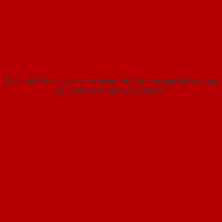
Phản hồi tốt của giáo viên luyện thi thpt quốc gia khi sử dụng
sản phẩm cửa nhựa SaiGonDoor