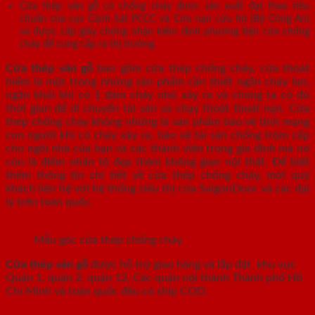
Cửa thép vân gỗ có chống cháy được sản xuất đạt theo tiêu
chuẩn của cục Cảnh Sát PCCC và Cứu nạn cứu hộ (Bộ Công An)
và được cấp giấy chứng nhận kiểm định phương tiện cửa chống
cháy để cung cấp ra thị trường.
Cửa thép vân gỗ
bao gồm cửa thép chống cháy, cửa thoát
hiểm là một trong những sản phẩm cần thiết ngăn cháy lan,
ngăn khói khi có 1 đám cháy nhỏ xảy ra và chúng ta có đủ
thời gian để di chuyển tài sản và chạy thoát thoát nạn. Cửa
thép chống cháy không những là sản phẩm bảo vệ tính mạng
con người khi có cháy xảy ra, bảo vệ tài sản chống trộm cấp
cho ngôi nhà của bạn và các thành viên trong gia đình mà nó
còn là điểm nhấn tô đẹp thêm không gian nội thất. Để biết
thêm thông tin chi tiết về cửa thép chống cháy, mời quý
khách liên hệ với hệ thống siêu thị cửa SaigonDoor và các đại
lý trên toàn quốc.
Mẫu góc cửa thép chống cháy
Cửa thép vân gỗ
được hỗ trợ giao hàng và lắp đặt khu vực
Quận 1, quận 2, quận 12, Các quận nội thành Thành phố Hồ
Chí Minh và toàn quốc đều có ship COD.