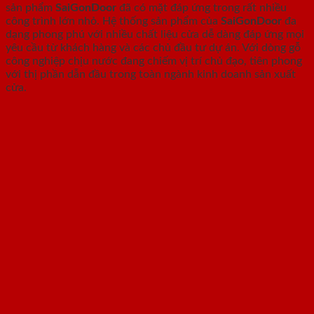
sản phẩm
SaiGonDoor
đã có mặt đáp ứng trong rất nhiều
công trình lớn nhỏ. Hệ thống sản phẩm của
SaiGonDoor
đa
dạng phong phú với nhiều chất liệu cửa dễ dàng đáp ứng mọi
yêu cầu từ khách hàng và các chủ đầu tư dự án. Với dòng gỗ
công nghiệp chịu nước đang chiếm vị trí chủ đạo, tiên phong
với thị phần dẫn đầu trong toàn ngành kinh doanh sản xuất
cửa.