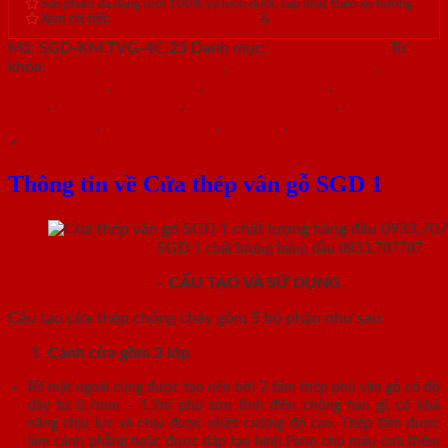
Sản phẩm đa dạng mới 100% và luôn được cập nhật theo xu hướng.
Xem chi tiết:
Hệ thống 20+ Showroom
&
30+ nhân viên tư vấn >
Mã:
SGD-KM.TVG-4C.23
Danh mục:
Cửa thép vân gỗ
Từ
khóa:
cửa sổ
,
cửa thép an toàn
,
cửa thép chống cháy
,
cửa
thép chung cư
,
cửa thép gỗ
,
cửa thép hiện đại
,
cửa thép nhà
chính
,
cửa thép sơn màu
,
cửa thép thông dụng
,
cửa thép
thông phòng
,
cửa thép vân gỗ
,
cửa vòm
,
cửa vòm cong
Mô tả
Thông tin về Cửa thép vân gỗ SGD 1
Cửa thép vân gỗ
SGD 1 chất lượng hàng đầu 0933.707707
CỬA THÉP VÂN GỖ
– CẤU TẠO VÀ SỬ DỤNG
Cấu tạo cửa thép chống cháy gồm 5 bộ phận như sau:
Cánh cửa
gồm 3 lớp
Bề mặt ngoài cùng được tạo nên bởi 2 tấm thép phủ vân gỗ có độ
dày từ 0.7mm – 1.2m phủ sơn tĩnh điện chống han gỉ, có khả
năng chịu lực và chịu được nhiệt cường độ cao. Thép tấm được
làm cánh phẳng hoặc được dập tạo hình Pano cho mẫu cửa thêm