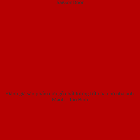
SaiGonDoor
Đánh giá sản phẩm cửa gỗ chất lượng tốt của chủ nhà anh
Mạnh - Tân Bình