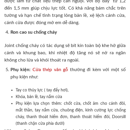
được làm từ chất liệu thép cán nguội. Với độ dày từ 1,2
đến 1,5 mm giúp chịu lực tốt. Có khả năng bám chắc trên
tường và hạn chế tình trạng lỏng bản lề, xệ lệch cánh cửa,
cánh cửa được đóng mở em dễ dàng.
Ron cao su chống cháy
Joint chống cháy có tác dụng sẽ bít kín toàn bộ khe hở giữa
cánh và khung bao, khi nhiệt độ tăng nó sẽ nở ra ngăn
không cho lửa và khói thoát ra ngoài.
Phụ kiện:
Cửa thép vân gỗ
thường đi kèm với một số
phụ kiện như:
Tay co thủy lực ( tay đẩy hơi),
Khóa, bản lề, tay nắm cửa
Phụ kiện lựa chọn thêm: chốt cửa, chốt âm cho cánh đôi,
mắt thần, tay nắm cửa, chuông điện, kính cường lực chống
cháy, thanh thoát hiểm đơn, thanh thoát hiểm đôi, Doorsill
(thanh chặn cửa phía dưới)