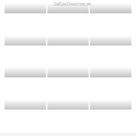
SaiGonDoor.com.vn