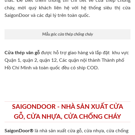
thất. Để biết thêm thông tin chi tiết về cửa thép chống
cháy, mời quý khách liên hệ với hệ thống siêu thị cửa
SaigonDoor và các đại lý trên toàn quốc.
Mẫu góc cửa thép chống cháy
Cửa thép vân gỗ
được hỗ trợ giao hàng và lắp đặt khu vực
Quận 1, quận 2, quận 12, Các quận nội thành Thành phố
Hồ Chí Minh và toàn quốc đều có ship COD.
SAIGONDOOR - NHÀ SẢN XUẤT CỬA
GỖ, CỬA NHỰA, CỬA CHỐNG CHÁY
SaigonDoor®
là nhà sản xuất cửa gỗ, cửa nhựa, cửa chống