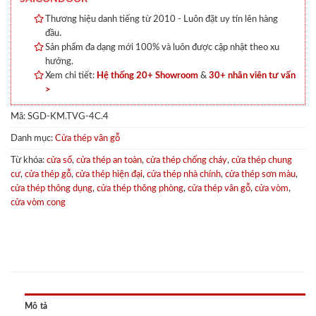
Thương hiệu danh tiếng từ 2010 - Luôn đặt uy tín lên hàng
đầu.
Sản phẩm đa dạng mới 100% và luôn được cập nhật theo xu
hướng.
Xem chi tiết:
Hệ thống 20+ Showroom
&
30+ nhân viên tư vấn
>
Mã:
SGD-KM.TVG-4C.4
Danh mục:
Cửa thép vân gỗ
Từ khóa:
cửa sổ
,
cửa thép an toàn
,
cửa thép chống cháy
,
cửa thép chung
cư
,
cửa thép gỗ
,
cửa thép hiện đại
,
cửa thép nhà chính
,
cửa thép sơn màu
,
cửa thép thông dụng
,
cửa thép thông phòng
,
cửa thép vân gỗ
,
cửa vòm
,
cửa vòm cong
Mô tả