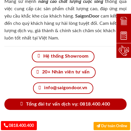
Mang sứ mệnh
nâng cao chất lượng cuộc sống
thông qua
việc cung cấp các sản phẩm chất lượng cao, đáp ứng mọi
yêu cầu khắc khe của khách hàng.
SaigonDoor
cam kết đem
Đặt lị
đến cho quý khách hàng sự hài lòng tuyệt đối. Cam kết chất
lượng dịch vụ, giá thành & chính sách chăm sóc khách hàng
Dự toá
luôn tốt nhất tại Việt Nam.
Hotlin
Hệ thống Showroom
20+ Nhân viên tư vấn
info@saigondoor.vn
Tổng đài tư vấn dịch vụ: 0818.400.400
0818.400.400
Dự toán Online