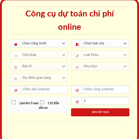
Công cụ dự toán chi phí
online
Làm kín Foam
Cột Bắn
silicon
XEM KẾT QUẢ