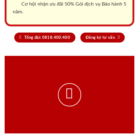
Cơ hội nhận ưu đãi 50% Gói dịch vụ Bảo hành 5
năm.
Tổng đài: 0818.400.400
Đăng ký tư vấn