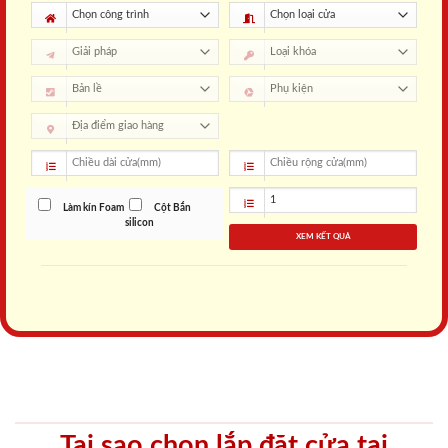
Làm kín Foam
Cột Bắn
silicon
XEM KẾT QUẢ
Tại sao chọn lắp đặt cửa tại