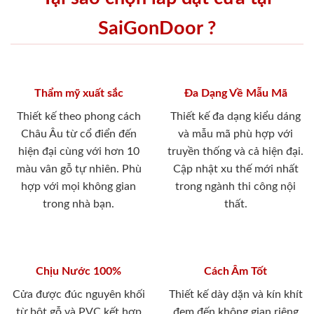
SaiGonDoor ?
Thẩm mỹ xuất sắc
Đa Dạng Về Mẫu Mã
Thiết kế theo phong cách
Thiết kế đa dạng kiểu dáng
Châu Âu từ cổ điển đến
và mẫu mã phù hợp với
hiện đại cùng với hơn 10
truyền thống và cả hiện đại.
màu vân gỗ tự nhiên. Phù
Cập nhật xu thế mới nhất
hợp với mọi không gian
trong ngành thi công nội
trong nhà bạn.
thất.
Chịu Nước 100%
Cách Âm Tốt
Cửa được đúc nguyên khối
Thiết kế dày dặn và kín khít
từ bột gỗ và PVC kết hợp
đem đến không gian riêng