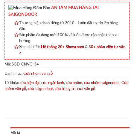
AN TÂM MUA HÀNG TẠI
SAIGONDOOR
Thương hiệu danh tiếng từ 2010 - Luôn đặt uy tín lên hàng
đầu.
Sản phẩm đa dạng mới 100% và luôn được cập nhật theo xu
hướng.
Xem chi tiết:
Hệ thống 20+ Showroom
&
30+ nhân viên tư vấn
>
Mã:
SGD-CNVG-34
Danh mục:
Cửa nhôm vân gỗ
Từ khóa:
cửa hiện đại
,
cửa ngăn lạnh
,
cửa nhôm
,
cửa nhôm saigondoor
,
Cửa
nhôm vân gỗ
,
cửa saigondoor
,
cửa trang trí
,
cửa vân gỗ
Mô tả