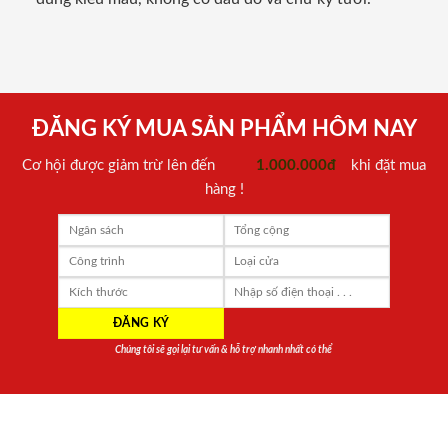
ĐĂNG KÝ MUA SẢN PHẨM HÔM NAY
Cơ hội được giảm trừ lên đến
1.000.000đ
khi đặt mua
hàng !
Chúng tôi sẽ gọi lại tư vấn & hỗ trợ nhanh nhất có thể