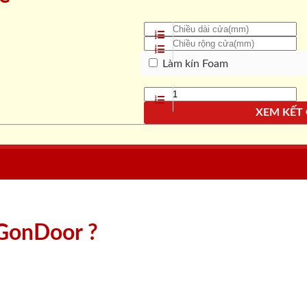
Làm kín Foam
XEM KẾT
aiGonDoor ?