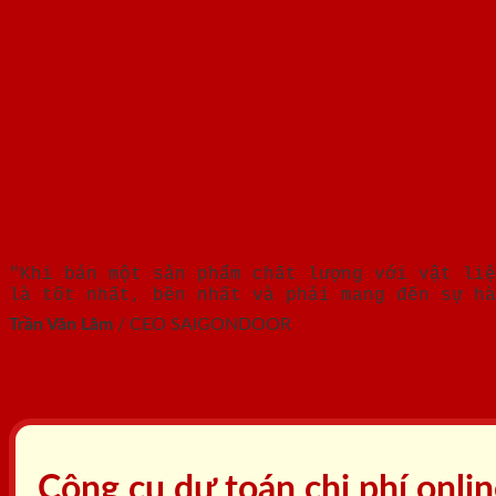
"Khi bán một sản phẩm chất lượng với vật liệ
là tốt nhất, bền nhất và phải mang đến sự hà
Trần Văn Lãm
/
CEO SAIGONDOOR
Công cụ dự toán chi phí onli