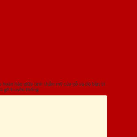
hoàn hảo giữa tính thẩm mỹ của gỗ và độ bền bỉ
a gỗ truyền thống.