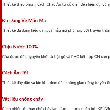
Thiết kế theo phong cách Châu Âu từ cổ điển đến hiện đại cùn
Đa Dạng Về Mẫu Mã
Thiết kế đa dạng kiểu dáng và mẫu mã phù hợp với truyền thống
Chịu Nước 100%
Cửa được đúc nguyên khối từ bột gỗ và PVC kết hợp CN cán ph
Cách Âm Tốt
Thiết kế dày dặn và kín khít đem đến không gian riêng tư yên 
Vật liệu chống cháy
Cách nhiệt tốt, hạn chế cháy lan, được chứng nhận bởi KFI (V