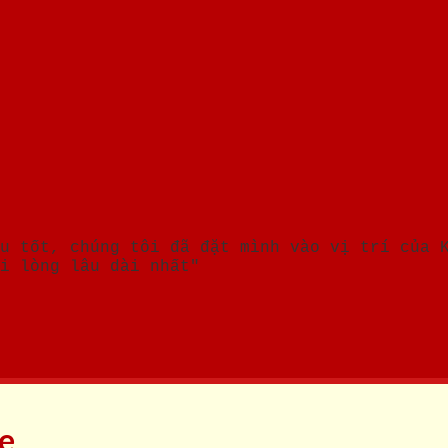
u tốt, chúng tôi đã đặt mình vào vị trí của 
i lòng lâu dài nhất"
ne