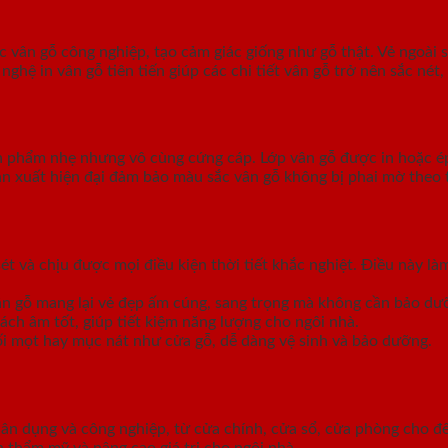
vân gỗ công nghiệp, tạo cảm giác giống như gỗ thật. Vẻ ngoài s
 in vân gỗ tiên tiến giúp các chi tiết vân gỗ trở nên sắc nét, 
 phẩm nhẹ nhưng vô cùng cứng cáp. Lớp vân gỗ được in hoặc é
n xuất hiện đại đảm bảo màu sắc vân gỗ không bị phai mờ theo 
t và chịu được mọi điều kiện thời tiết khắc nghiệt. Điều này l
vân gỗ mang lại vẻ đẹp ấm cúng, sang trọng mà không cần bảo dư
ách âm tốt, giúp tiết kiệm năng lượng cho ngôi nhà.
i mọt hay mục nát như cửa gỗ, dễ dàng vệ sinh và bảo dưỡng.
dân dụng và công nghiệp, từ cửa chính, cửa sổ, cửa phòng cho 
n thẩm mỹ và nâng cao giá trị cho ngôi nhà.