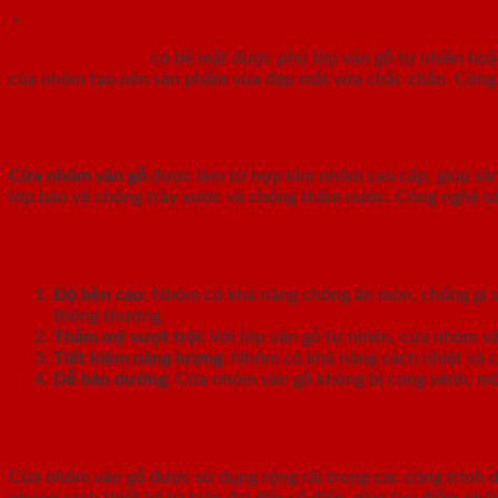
Mô tả
Cửa nhôm vân gỗ
có bề mặt được phủ lớp vân gỗ tự nhiên hoặc 
của nhôm tạo nên sản phẩm vừa đẹp mắt vừa chắc chắn. Công nghệ
Chất liệu và công nghệ sản xuất
Cửa nhôm vân gỗ
được làm từ hợp kim nhôm cao cấp, giúp sản
lớp bảo vệ chống trầy xước và chống thấm nước. Công nghệ sả
Ưu điểm của cửa nhôm vân gỗ
Độ bền cao
: Nhôm có khả năng chống ăn mòn, chống gỉ sé
thông thường.
Thẩm mỹ vượt trội
: Với lớp vân gỗ tự nhiên, cửa nhôm 
Tiết kiệm năng lượng
: Nhôm có khả năng cách nhiệt và c
Dễ bảo dưỡng
: Cửa nhôm vân gỗ không bị cong vênh, mố
Ứng dụng trong thiết kế nội thất
Cửa nhôm vân gỗ được sử dụng rộng rãi trong các công trình 
phong cách thiết kế từ hiện đại đến cổ điển, giúp tạo điểm nhấ