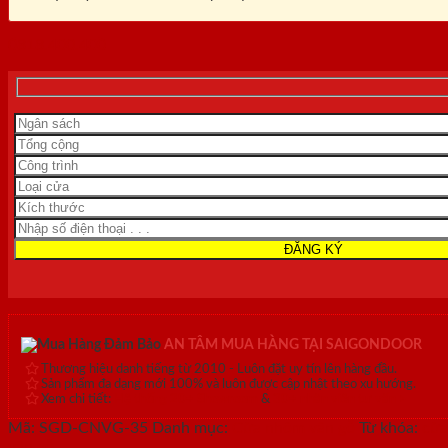
0818.400.400
AN TÂM MUA HÀNG TẠI SAIGONDOOR
Thương hiệu danh tiếng từ 2010 - Luôn đặt uy tín lên hàng đầu.
Sản phẩm đa dạng mới 100% và luôn được cập nhật theo xu hướng.
Xem chi tiết:
Hệ thống 20+ Showroom
&
30+ nhân viên tư vấn >
Mã:
SGD-CNVG-35
Danh mục:
Cửa nhôm vân gỗ
Từ khóa:
cửa
vân gỗ