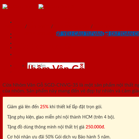
Skip
to
content
SaiGonDoor®
Trang chủ
/
Sản phẩm
/
Cửa chống cháy
/
Cửa nhôm vân gỗ
0818.400.400
YÊU CẦU TƯ VẤN
DỰ TOÁN CH
SaiGonDoor®
Tìm
Cửa Nhôm Vân Gỗ SGD-CNVG
kiếm:
Cửa Nhôm Vân Gỗ SGD-CNVG-35 là một sản phẩm nội thất ngày 
của nhôm. Sản phẩm này mang đến vẻ đẹp tự nhiên và cảm giá
Giảm giá lên đến
25%
khi thiết kế lắp đặt trọn gói.
Tặng phụ kiện, giao miễn phí nội thành HCM (trên 4 bộ).
Tặng đồ dùng thông minh nội thất trị giá
250.000đ.
Cơ hội nhận ưu đãi 50% Gói dịch vụ Bảo hành 5 năm.