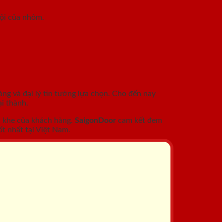
rội của nhôm.
àng và đại lý tin tưởng lựa chọn. Cho đến nay
i thành.
c khe của khách hàng.
SaigonDoor
cam kết đem
t nhất tại Việt Nam.