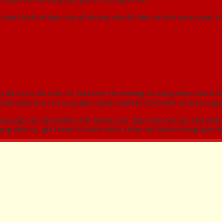
 yêu thích vẻ đẹp của gỗ nhưng cần độ bền và tính năng vượt t
GỖ, CỬA NHỰA, CỬA CHỐNG CHÁY
áy
đã có uy tín hơn 10 năm trên thị trường và hàng triệu khách h
ất nằm ở vị trí trung tâm thành phố Hồ Chí Minh và & tại ngoạ
ung cấp các sản phẩm chất lượng cao, đáp ứng mọi yêu cầu khắ
ợng dịch vụ, giá thành & chính sách chăm sóc khách hàng luôn tố