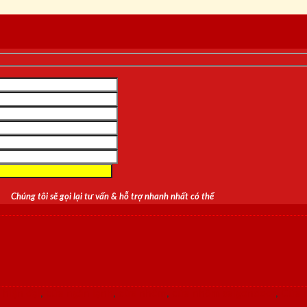
Chúng tôi sẽ gọi lại tư vấn & hỗ trợ nhanh nhất có thể
 hiện đại
,
cửa ngăn lạnh
,
cửa nhôm
,
cửa nhôm saigondoor
,
Cửa 