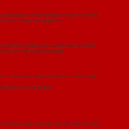
ang trọng của vân gỗ kết hợp với cấu trúc bền bỉ
tự nhiên, không khác gì gỗ thật.
p nhiệt lên bề mặt nhôm, sau đó được phủ thêm
thời gian và dễ dàng bảo dưỡng.
àm cho cửa nhôm vân gỗ bền bỉ hơn so với cửa gỗ
ỡng nhiều như cửa gỗ thật.
đến cửa ban công. Sản phẩm này phù hợp với nhiều