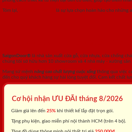
Tóm lại,
cửa nhôm vân gỗ
là sự lựa chọn hoàn hảo cho những ai
SAIGONDOOR - NHÀ SẢN XUẤT CỬA 
SaigonDoor®
là nhà sản xuất cửa gỗ, cửa nhựa, cửa chống ch
chúng tôi sở hữu hơn 10 showroom và 4 nhà máy - xưởng sản xu
Mang sứ mệnh
nâng cao chất lượng cuộc sống
thông qua việc c
đến cho quý khách hàng sự hài lòng tuyệt đối. Cam kết chất lư
Cơ hội nhận ƯU ĐÃI tháng
8/2026
Giảm giá lên đến
25%
khi thiết kế lắp đặt trọn gói.
Tặng phụ kiện, giao miễn phí nội thành HCM (trên 4 bộ).
Tặng đồ dùng thông minh nội thất trị giá
250.000đ.