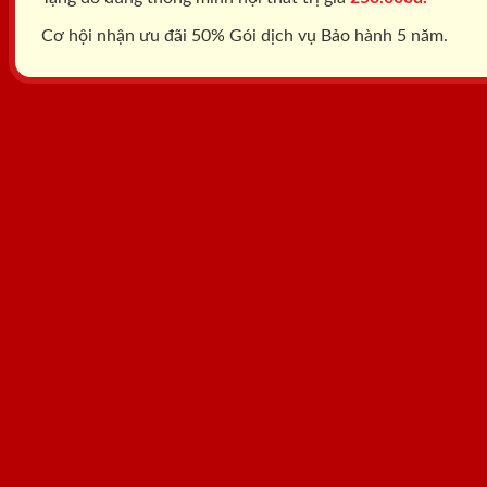
Cơ hội nhận ưu đãi 50% Gói dịch vụ Bảo hành 5 năm.
Tổng đài: 0818.400.400
Đăng ký tư vấn