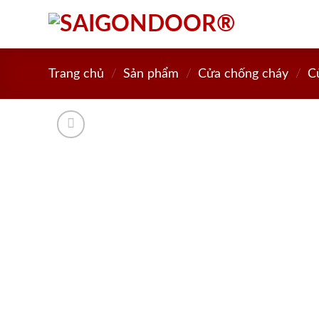
Skip
to
content
Trang chủ
/
Sản phẩm
/
Cửa chống cháy
/
C