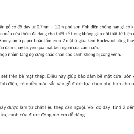
ân gỗ có độ dày từ 0.7mm – 1.2m phủ sơn tĩnh điện chống han gỉ, có k
mẫu cửa thêm đa dạng cho thiết kế trong không gian nội thất từ hiện đ
iệu Honeycomb paper hoặc tấm eron 2 mặt ở giữa kèm Rockwool bông thủy
của đám cháy truyền qua mặt bên ngoài của cánh cửa.
hộp nhằm tăng độ cứng chắc chắn cho cánh không bị cong vênh.
sét trên bề mặt thép. Điều này giúp bảo đảm bề mặt cửa luôn ở 
ĩnh điện, có nhiều màu sắc vân gỗ được lựa chọn phù hợp cho nhi
 được làm từ chất liệu thép cán nguội. Với độ dày từ 1,2 đến
h cửa, cánh cửa được đóng mở em dễ dàng.