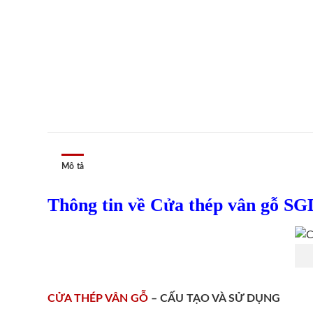
Mô tả
Thông tin về Cửa thép vân gỗ SG
CỬA THÉP VÂN GỖ
– CẤU TẠO VÀ SỬ DỤNG