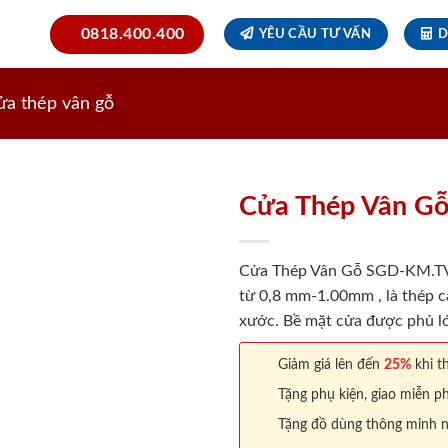
0818.400.400
YÊU CẦU TƯ VẤN
D
ửa thép vân gỗ
Cửa Thép Vân G
Cửa Thép Vân Gỗ SGD-KM.TVG
từ 0,8 mm-1.00mm , là thép c
xước. Bề mặt cửa được phủ lớ
Giảm giá lên đến
25%
khi th
Tặng phụ kiện, giao miễn ph
Tặng đồ dùng thông minh nội