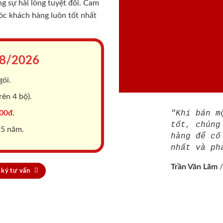
 sự hài lòng tuyệt đối. Cam
sóc khách hàng luôn tốt nhất
8/2026
gói.
ên 4 bộ).
00đ.
"Khi bán m
tốt, chúng
 5 năm.
hàng để cố
nhất và ph
Trần Văn Lãm
ký tư vấn