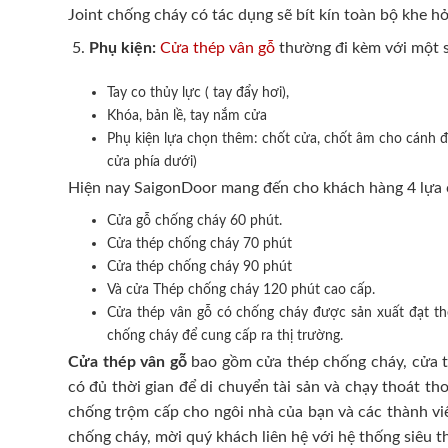
Joint chống cháy có tác dụng sẽ bít kín toàn bộ khe hở
Phụ kiện:
Cửa thép vân gỗ
thường đi kèm với một s
Tay co thủy lực ( tay đẩy hơi),
Khóa, bản lề, tay nắm cửa
Phụ kiện lựa chọn thêm: chốt cửa, chốt âm cho cánh đô
cửa phía dưới)
Hiện nay SaigonDoor mang đến cho khách hàng 4 lựa 
Cửa gỗ chống cháy 60 phút.
Cửa thép chống cháy 70 phút
Cửa thép chống cháy 90 phút
Và cửa Thép chống cháy 120 phút cao cấp.
Cửa thép vân gỗ có chống cháy được sản xuất đạt t
chống cháy để cung cấp ra thị trường.
Cửa thép vân gỗ
bao gồm cửa thép chống cháy, cửa th
có đủ thời gian để di chuyển tài sản và chạy thoát t
chống trộm cấp cho ngôi nhà của bạn và các thành viê
chống cháy, mời quý khách liên hệ với hệ thống siêu t