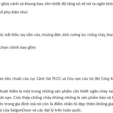
 giữa cánh và khung bao, khi nhiệt độ tăng nó sẽ nở ra ngăn khô
ố phụ kiện như:
i, mắt thần, tay nắm cửa, chuông điện, kính cường lực chống cháy, than
chọn chính bao gồm:
heo tiêu chuẩn của cục Cảnh Sát PCCC và Cứu nạn cứu hộ (Bộ Công A
oát hiểm là một trong những sản phẩm cần thiết ngăn cháy lan
hoát nạn. Cửa thép chống cháy không những là sản phẩm bảo vệ t
n trong gia đình mà nó còn là điểm nhấn tô đẹp thêm không gian 
hị cửa SaigonDoor và các đại lý trên toàn quốc.