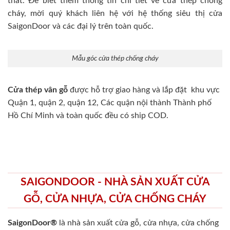
thất. Để biết thêm thông tin chi tiết về cửa thép chống
cháy, mời quý khách liên hệ với hệ thống siêu thị cửa
SaigonDoor và các đại lý trên toàn quốc.
Mẫu góc cửa thép chống cháy
Cửa thép vân gỗ
được hỗ trợ giao hàng và lắp đặt khu vực
Quận 1, quận 2, quận 12, Các quận nội thành Thành phố
Hồ Chí Minh và toàn quốc đều có ship COD.
SAIGONDOOR - NHÀ SẢN XUẤT CỬA
GỖ, CỬA NHỰA, CỬA CHỐNG CHÁY
SaigonDoor®
là nhà sản xuất cửa gỗ, cửa nhựa, cửa chống