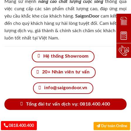
Mang sứ mệnh
nâng cao chất lượng cuộc sống
thông qua
việc cung cấp các sản phẩm chất lượng cao, đáp ứng mọi
yêu cầu khắc khe của khách hàng.
SaigonDoor
cam kết đem
Đặt lị
đến cho quý khách hàng sự hài lòng tuyệt đối. Cam kết chất
lượng dịch vụ, giá thành & chính sách chăm sóc khách hàng
Dự toá
luôn tốt nhất tại Việt Nam.
Hotlin
Hệ thống Showroom
20+ Nhân viên tư vấn
info@saigondoor.vn
Tổng đài tư vấn dịch vụ: 0818.400.400
0818.400.400
Dự toán Online