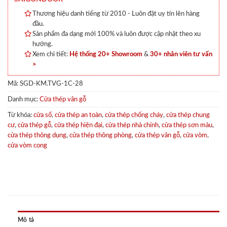
Thương hiệu danh tiếng từ 2010 - Luôn đặt uy tín lên hàng
đầu.
Sản phẩm đa dạng mới 100% và luôn được cập nhật theo xu
hướng.
Xem chi tiết:
Hệ thống 20+ Showroom
&
30+ nhân viên tư vấn
>
Mã:
SGD-KM.TVG-1C-28
Danh mục:
Cửa thép vân gỗ
Từ khóa:
cửa sổ
,
cửa thép an toàn
,
cửa thép chống cháy
,
cửa thép chung
cư
,
cửa thép gỗ
,
cửa thép hiện đại
,
cửa thép nhà chính
,
cửa thép sơn màu
,
cửa thép thông dụng
,
cửa thép thông phòng
,
cửa thép vân gỗ
,
cửa vòm
,
cửa vòm cong
Mô tả