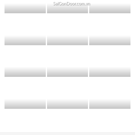
SaiGonDoor.com.vn