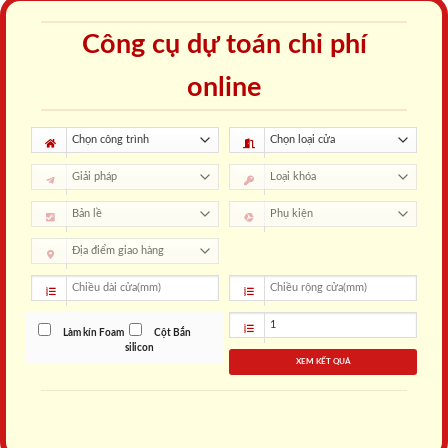
Công cụ dự toán chi phí
online
Làm kín Foam
Cột Bắn
silicon
XEM KẾT QUẢ