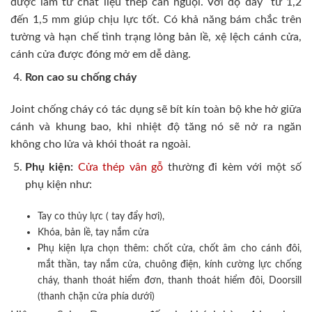
được làm từ chất liệu thép cán nguội. Với độ dày từ 1,2
đến 1,5 mm giúp chịu lực tốt. Có khả năng bám chắc trên
tường và hạn chế tình trạng lỏng bản lề, xệ lệch cánh cửa,
cánh cửa được đóng mở em dễ dàng.
Ron cao su chống cháy
Joint chống cháy có tác dụng sẽ bít kín toàn bộ khe hở giữa
cánh và khung bao, khi nhiệt độ tăng nó sẽ nở ra ngăn
không cho lửa và khói thoát ra ngoài.
Phụ kiện:
Cửa thép vân gỗ
thường đi kèm với một số
phụ kiện như:
Tay co thủy lực ( tay đẩy hơi),
Khóa, bản lề, tay nắm cửa
Phụ kiện lựa chọn thêm: chốt cửa, chốt âm cho cánh đôi,
mắt thần, tay nắm cửa, chuông điện, kính cường lực chống
cháy, thanh thoát hiểm đơn, thanh thoát hiểm đôi, Doorsill
(thanh chặn cửa phía dưới)