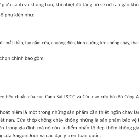
 giữa cánh và khung bao, khi nhiệt độ tăng nó sẽ nở ra ngăn khô
ố phụ kiện như:
i, mắt thần, tay nắm cửa, chuông điện, kính cường lực chống cháy, than
chọn chính bao gồm:
heo tiêu chuẩn của cục Cảnh Sát PCCC và Cứu nạn cứu hộ (Bộ Công A
oát hiểm là một trong những sản phẩm cần thiết ngăn cháy lan
hoát nạn. Cửa thép chống cháy không những là sản phẩm bảo vệ t
n trong gia đình mà nó còn là điểm nhấn tô đẹp thêm không gian 
hị cửa SaigonDoor và các đại lý trên toàn quốc.