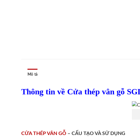
Mô tả
Thông tin về Cửa thép vân gỗ SG
CỬA THÉP VÂN GỖ
– CẤU TẠO VÀ SỬ DỤNG