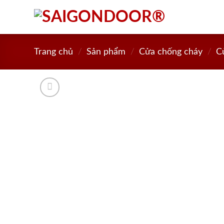
Skip
to
content
Trang chủ
/
Sản phẩm
/
Cửa chống cháy
/
C