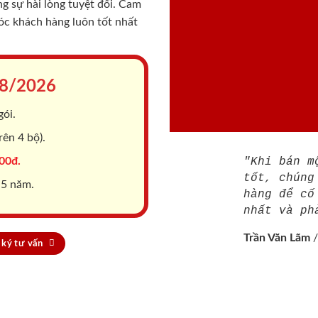
 sự hài lòng tuyệt đối. Cam
sóc khách hàng luôn tốt nhất
8/2026
gói.
ên 4 bộ).
00đ.
"Khi bán m
tốt, chúng
 5 năm.
hàng để cố
nhất và ph
Trần Văn Lãm
ký tư vấn