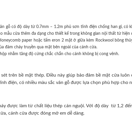
ân gỗ có độ dày từ 0.7mm – 1.2m phủ sơn tĩnh điện chống han gỉ, có k
mẫu cửa thêm đa dạng cho thiết kế trong không gian nội thất từ hiện đ
iệu Honeycomb paper hoặc tấm eron 2 mặt ở giữa kèm Rockwool bông thủy
của đám cháy truyền qua mặt bên ngoài của cánh cửa.
hộp nhằm tăng độ cứng chắc chắn cho cánh không bị cong vênh.
sét trên bề mặt thép. Điều này giúp bảo đảm bề mặt cửa luôn ở 
ĩnh điện, có nhiều màu sắc vân gỗ được lựa chọn phù hợp cho nhi
 được làm từ chất liệu thép cán nguội. Với độ dày từ 1,2 đến
h cửa, cánh cửa được đóng mở em dễ dàng.