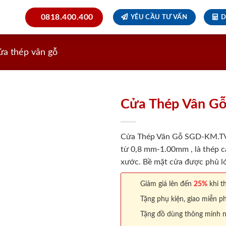
0818.400.400
YÊU CẦU TƯ VẤN
D
ửa thép vân gỗ
Cửa Thép Vân G
Cửa Thép Vân Gỗ SGD-KM.TVG-
từ 0,8 mm-1.00mm , là thép c
xước. Bề mặt cửa được phủ lớ
Giảm giá lên đến
25%
khi th
Tặng phụ kiện, giao miễn ph
Tặng đồ dùng thông minh nội