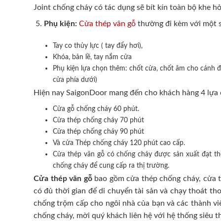
Joint chống cháy có tác dụng sẽ bít kín toàn bộ khe hở
Phụ kiện:
Cửa thép vân gỗ
thường đi kèm với một s
Tay co thủy lực ( tay đẩy hơi),
Khóa, bản lề, tay nắm cửa
Phụ kiện lựa chọn thêm: chốt cửa, chốt âm cho cánh đô
cửa phía dưới)
Hiện nay SaigonDoor mang đến cho khách hàng 4 lựa 
Cửa gỗ chống cháy 60 phút.
Cửa thép chống cháy 70 phút
Cửa thép chống cháy 90 phút
Và cửa Thép chống cháy 120 phút cao cấp.
Cửa thép vân gỗ có chống cháy được sản xuất đạt t
chống cháy để cung cấp ra thị trường.
Cửa thép vân gỗ
bao gồm cửa thép chống cháy, cửa th
có đủ thời gian để di chuyển tài sản và chạy thoát t
chống trộm cấp cho ngôi nhà của bạn và các thành viê
chống cháy, mời quý khách liên hệ với hệ thống siêu t