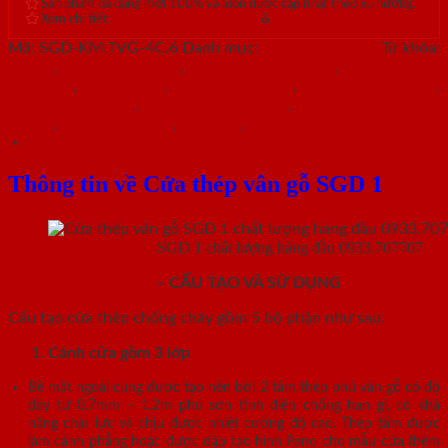
Sản phẩm đa dạng mới 100% và luôn được cập nhật theo xu hướng.
Xem chi tiết:
Hệ thống 20+ Showroom
&
30+ nhân viên tư vấn >
Mã:
SGD-KM.TVG-4C.6
Danh mục:
Cửa thép vân gỗ
Từ khóa:
cửa sổ
,
cửa thép an toàn
,
cửa thép chống cháy
,
cửa thép
chung cư
,
cửa thép gỗ
,
cửa thép hiện đại
,
cửa thép nhà chính
,
cửa thép sơn màu
,
cửa thép thông dụng
,
cửa thép thông
phòng
,
cửa thép vân gỗ
,
cửa vòm
,
cửa vòm cong
Mô tả
Thông tin về Cửa thép vân gỗ SGD 1
Cửa thép vân gỗ
SGD 1 chất lượng hàng đầu 0933.707707
CỬA THÉP VÂN GỖ
– CẤU TẠO VÀ SỬ DỤNG
Cấu tạo cửa thép chống cháy gồm 5 bộ phận như sau:
Cánh cửa
gồm 3 lớp
Bề mặt ngoài cùng được tạo nên bởi 2 tấm thép phủ vân gỗ có độ
dày từ 0.7mm – 1.2m phủ sơn tĩnh điện chống han gỉ, có khả
năng chịu lực và chịu được nhiệt cường độ cao. Thép tấm được
làm cánh phẳng hoặc được dập tạo hình Pano cho mẫu cửa thêm