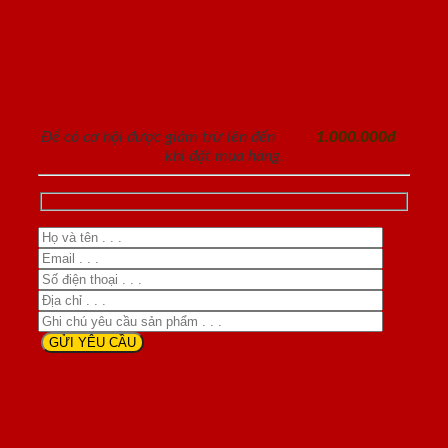
ĐĂNG KÝ NHẬN TƯ VẤN
Để có cơ hội được giảm trừ lên đến
1.000.000đ
khi đặt mua hàng.