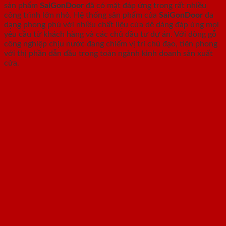
sản phẩm
SaiGonDoor
đã có mặt đáp ứng trong rất nhiều
công trình lớn nhỏ. Hệ thống sản phẩm của
SaiGonDoor
đa
dạng phong phú với nhiều chất liệu cửa dễ dàng đáp ứng mọi
yêu cầu từ khách hàng và các chủ đầu tư dự án. Với dòng gỗ
công nghiệp chịu nước đang chiếm vị trí chủ đạo, tiên phong
với thị phần dẫn đầu trong toàn ngành kinh doanh sản xuất
cửa.