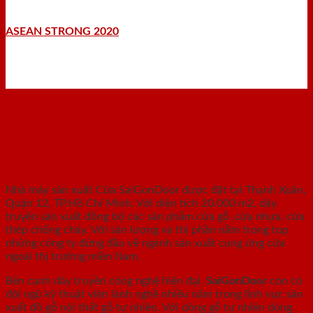
ASEAN STRONG 2020
Nhà máy - Xưởng sản xuất
Nhà máy sản xuất Cửa SaiGonDoor được đặt tại Thạnh Xuân,
Quận 12, TP.Hồ Chí Minh. Với diện tích 20.000 m2, dây
truyền sản xuất đồng bộ các sản phẩm cửa gỗ ,cửa nhựa, cửa
thép chống cháy. Với sản lượng và thị phần nằm trong top
những công ty đứng đầu về ngành sản xuất cung ứng cửa
ngoài thị trường miền Nam.
Bên cạnh dây truyền công nghệ hiện đại,
SaiGonDoor
còn có
đội ngũ kỹ thuật viên lành nghề nhiều năm trong lĩnh vực sản
xuất đồ gỗ nội thất gỗ tự nhiên. Với dòng gỗ tự nhiên dòng