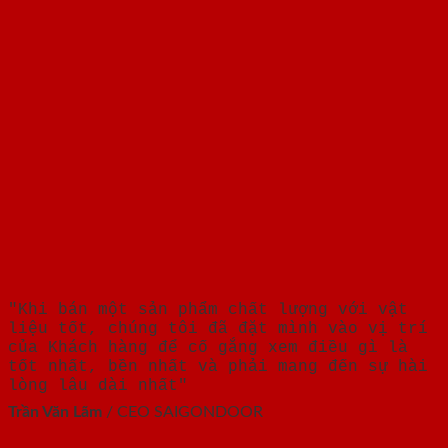
"Khi bán một sản phẩm chất lượng với vật
liệu tốt, chúng tôi đã đặt mình vào vị trí
của Khách hàng để cố gắng xem điều gì là
tốt nhất, bền nhất và phải mang đến sự hài
lòng lâu dài nhất"
Trần Văn Lãm
/
CEO SAIGONDOOR