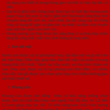
đa dạng cho thiết kế trong không gian nội thất từ hiện đại đến cổ
điển.
Lớp lõi ở giữa là lõi chống cháy được tạo từ chất liệu Honeycomb
paper hoặc tấm eron 2 mặt ở giữa kèm Rockwool bông thủy tinh
chuyên dùng để cách âm, cách nhiệt, tạo độ cứng. Lớp lõi chống
cháy sử dụng để ngăn và giảm bức xạ nhiệt của đám cháy truyền
qua mặt bên ngoài của cánh cửa.
Khung xương cửa thép được làm bằng thép U và thép hộp nhằm
tăng độ cứng chắc chắn cho cánh không bị cong vênh.
Sơn bề mặt
Nước sơn được xử lý photphat hóa, tẩy dầu mỡ và gỉ sét trên
bề mặt thép. Điều này giúp bảo đảm bề mặt cửa luôn ở trong
trạng thái tốt nhất. Tránh sự trầy xước và cho tính thẩm mỹ
cao. Màu sơn được xử lý tại phòng sơn tĩnh điện, có nhiều
màu sắc vân gỗ được lựa chọn phù hợp cho nhiều không gian
nội thất thiết kế.
Khung cửa
Khung cửa được làm bằng thép có khả năng chống cháy
được làm từ chất liệu thép cán nguội. Với độ dày từ 1,2 đến
1,5 mm giúp chịu lực tốt. Có khả năng bám chắc trên tường
và hạn chế tình trạng lỏng bản lề, xệ lệch cánh cửa, cánh cửa