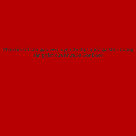
Phản hồi tốt của giáo viên luyện thi thpt quốc gia khi sử dụng
sản phẩm cửa nhựa SaiGonDoor