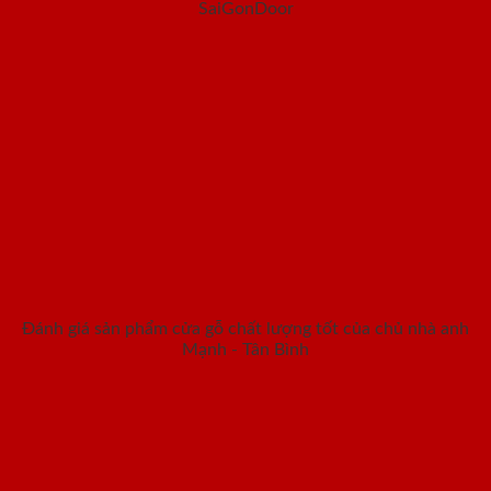
SaiGonDoor
Đánh giá sản phẩm cửa gỗ chất lượng tốt của chủ nhà anh
Mạnh - Tân Bình