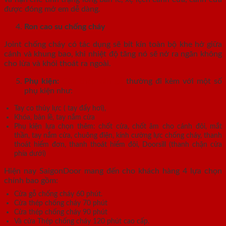
được đóng mở em dễ dàng.
Ron cao su chống cháy
Joint chống cháy có tác dụng sẽ bít kín toàn bộ khe hở giữa
cánh và khung bao, khi nhiệt độ tăng nó sẽ nở ra ngăn không
cho lửa và khói thoát ra ngoài.
Phụ kiện:
Cửa thép vân gỗ
thường đi kèm với một số
phụ kiện như:
Tay co thủy lực ( tay đẩy hơi),
Khóa, bản lề, tay nắm cửa
Phụ kiện lựa chọn thêm: chốt cửa, chốt âm cho cánh đôi, mắt
thần, tay nắm cửa, chuông điện, kính cường lực chống cháy, thanh
thoát hiểm đơn, thanh thoát hiểm đôi, Doorsill (thanh chặn cửa
phía dưới)
Hiện nay SaigonDoor mang đến cho khách hàng 4 lựa chọn
chính bao gồm:
Cửa gỗ chống cháy 60 phút.
Cửa thép chống cháy 70 phút
Cửa thép chống cháy 90 phút
Và cửa Thép chống cháy 120 phút cao cấp.