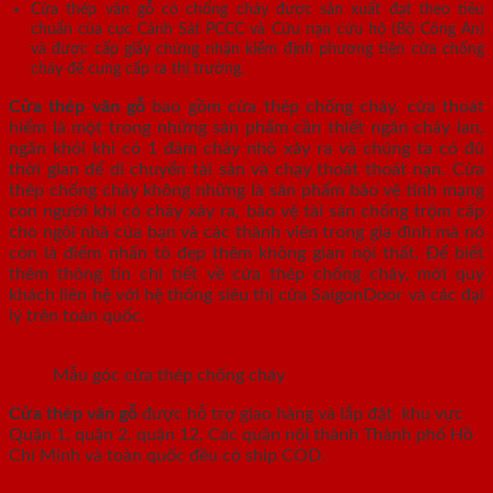
Cửa thép vân gỗ có chống cháy được sản xuất đạt theo tiêu
chuẩn của cục Cảnh Sát PCCC và Cứu nạn cứu hộ (Bộ Công An)
và được cấp giấy chứng nhận kiểm định phương tiện cửa chống
cháy để cung cấp ra thị trường.
Cửa thép vân gỗ
bao gồm cửa thép chống cháy, cửa thoát
hiểm là một trong những sản phẩm cần thiết ngăn cháy lan,
ngăn khói khi có 1 đám cháy nhỏ xảy ra và chúng ta có đủ
thời gian để di chuyển tài sản và chạy thoát thoát nạn. Cửa
thép chống cháy không những là sản phẩm bảo vệ tính mạng
con người khi có cháy xảy ra, bảo vệ tài sản chống trộm cấp
cho ngôi nhà của bạn và các thành viên trong gia đình mà nó
còn là điểm nhấn tô đẹp thêm không gian nội thất. Để biết
thêm thông tin chi tiết về cửa thép chống cháy, mời quý
khách liên hệ với hệ thống siêu thị cửa SaigonDoor và các đại
lý trên toàn quốc.
Mẫu góc cửa thép chống cháy
Cửa thép vân gỗ
được hỗ trợ giao hàng và lắp đặt khu vực
Quận 1, quận 2, quận 12, Các quận nội thành Thành phố Hồ
Chí Minh và toàn quốc đều có ship COD.