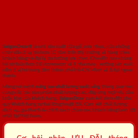
SAIGONDOOR - NHÀ SẢN XUẤT CỬA
GỖ, CỬA NHỰA, CỬA CHỐNG CHÁY
SaigonDoor®
là nhà sản xuất cửa gỗ, cửa nhựa, cửa chống
cháy
đã có uy tín hơn 10 năm trên thị trường và hàng triệu
khách hàng và đại lý tin tưởng lựa chọn. Cho đến nay chúng
tôi sở hữu hơn 10 showroom và 4 nhà máy - xưởng sản xuất
nằm ở vị trí trung tâm thành phố Hồ Chí Minh và & tại ngoại
thành.
Mang sứ mệnh
nâng cao chất lượng cuộc sống
thông qua việc
cung cấp các sản phẩm chất lượng cao, đáp ứng mọi yêu cầu
khắc khe của khách hàng.
SaigonDoor
cam kết đem đến cho
quý khách hàng sự hài lòng tuyệt đối. Cam kết chất lượng
dịch vụ, giá thành & chính sách chăm sóc khách hàng luôn tốt
nhất tại Việt Nam.